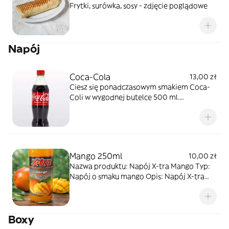
Frytki, surówka, sosy - zdjęcie poglądowe
Napój
Coca-Cola
13,00 zł
Ciesz się ponadczasowym smakiem Coca-
Coli w wygodnej butelce 500 ml.
Orzeźwiająca, rześka i pełna smaku –
podawaj z pocztą lub osobno.
Mango 250ml
10,00 zł
Nazwa produktu: Napój X-tra Mango Typ:
Napój o smaku mango Opis: Napój X-tra
Mango to pyszny i orzeźwiający napój o
smaku mango. Ma słodki smak naturalnego
mango i zachwycający aromat, który
Boxy
zapewni Ci uczucie świeżości w każdej
chwili. Na etykiecie produkt jest oznaczony