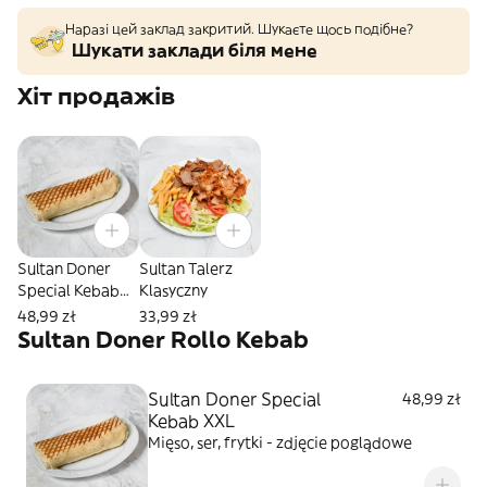
Наразі цей заклад закритий. Шукаєте щось подібне?
Шукати заклади біля мене
Хіт продажів
Sultan Doner
Sultan Talerz
Special Kebab
Klasyczny
XXL
48,99 zł
33,99 zł
Sultan Doner Rollo Kebab
Sultan Doner Special
48,99 zł
Kebab XXL
Mięso, ser, frytki - zdjęcie poglądowe