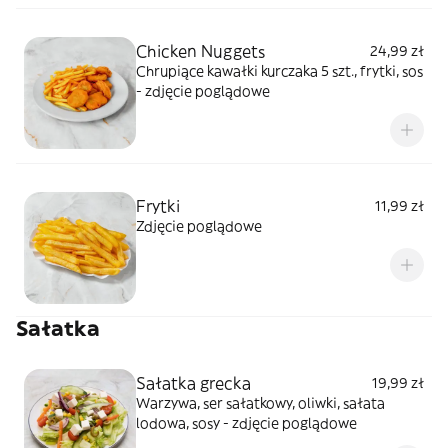
Chicken Nuggets
24,99 zł
Chrupiące kawałki kurczaka 5 szt., frytki, sos
- zdjęcie poglądowe
Frytki
11,99 zł
Zdjęcie poglądowe
Sałatka
Sałatka grecka
19,99 zł
Warzywa, ser sałatkowy, oliwki, sałata
lodowa, sosy - zdjęcie poglądowe