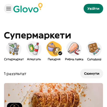
Увійти
Супермаркети
Супермаркет
Алкоголь
Пекарня
Рибна лавка
Солодощі
1 результат
Скинути