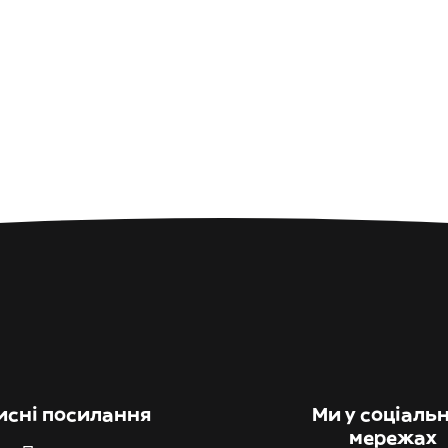
исні посилання
Ми у соціаль
мережах