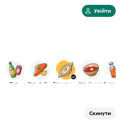
Увійти
а
Пиво
Європейська
Грузинська
Українська
Корисна їжа
Скинути