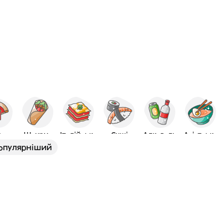
ца
Шаурма
Італійська
Суші
Алкоголь
Азіатськ
опулярніший