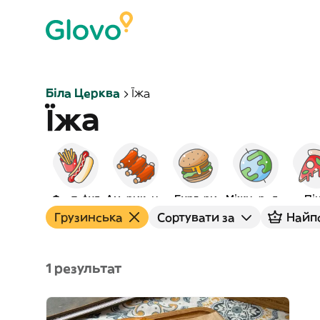
Біла Церква
Їжа
Їжа
Фаст-фуд
Американська
Бургери
Міжнародна
Пі
Грузинська
Сортувати за
Найп
1 результат