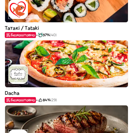
Татакі / Tataki
Безкоштовно
97%
(40)
Dacha
Безкоштовно
84%
(29)