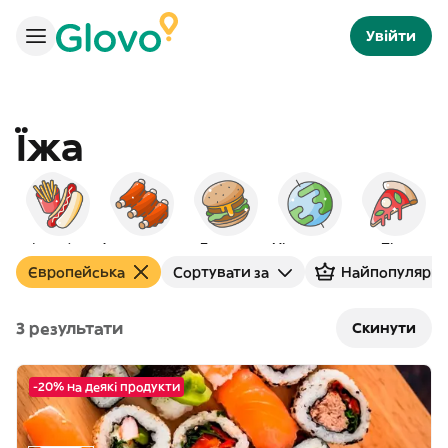
Увійти
Їжа
Фаст-фуд
Американська
Бургери
Міжнародна
Піца
Європейська
Сортувати за
Найпопулярн
3 результати
Скинути
-20% на деякі продукти