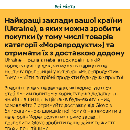
Усі міста
Найкращі заклади вашої країни
(Ukraine), в яких можна зробити
покупки (у тому числі товарів
категорії «Морепродукти») та
отримати їх з доставкою додому
Ukraine
— одна з небагатьох країн, в якій
користувачі навряд чи можуть нарікати на
нестачу пропозицій у категорії «
Морепродукти
».
Тому знайти потрібні продукти буде дуже просто!
Зверніть увагу на заклади, які користуються
стабільним попитом у користувачів додатка:
,
і
.
Знайшовши щось цікаве в будь-якому з них,
замовляйте й отримуйте доставку від Glovo з
блискавичною швидкістю! Чому б не замовити в
категорії «
Морепродукти
» прямо зараз… і
дозволити Glovo зробити ваше зайняте життя
трохи простішим?