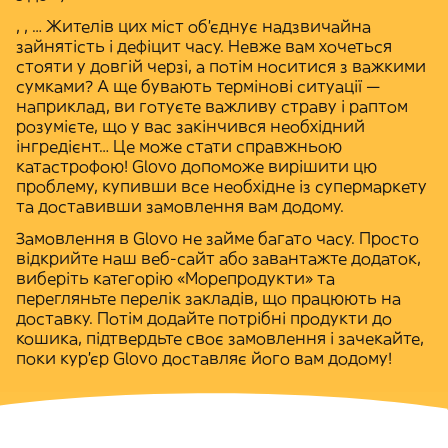
,
,
… Жителів цих міст об'єднує надзвичайна
зайнятість і дефіцит часу. Невже вам хочеться
стояти у довгій черзі, а потім носитися з важкими
сумками? А ще бувають термінові ситуації —
наприклад, ви готуєте важливу страву і раптом
розумієте, що у вас закінчився необхідний
інгредієнт… Це може стати справжньою
катастрофою! Glovo допоможе вирішити цю
проблему, купивши все необхідне із супермаркету
та доставивши замовлення вам додому.
Замовлення в Glovo не займе багато часу. Просто
відкрийте наш веб-сайт або завантажте додаток,
виберіть категорію «
Морепродукти
» та
перегляньте перелік закладів, що працюють на
доставку. Потім додайте потрібні продукти до
кошика, підтвердьте своє замовлення і зачекайте,
поки кур'єр Glovo доставляє його вам додому!