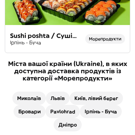
Sushi poshta / Суші
Морепродукти
пошта
Ірпінь - Буча
Міста вашої країни (Ukraine), в яких
доступна доставка продуктів із
категорії «Морепродукти»
Миколаїв
Львів
Київ, лівий берег
Бровари
Pavlohrad
Ірпінь - Буча
Дніпро