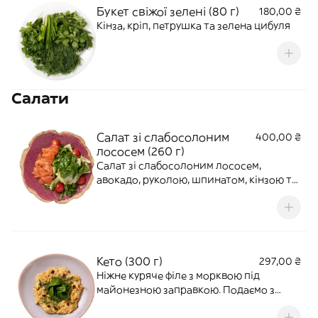
Букет свіжої зелені (80 г)
180,00 ₴
Кінза, кріп, петрушка та зелена цибуля
Салати
Салат зі слабосолоним
400,00 ₴
лососем (260 г)
Салат зі слабосолоним лососем,
авокадо, руколою, шпинатом, кінзою та
медовим дресінгом
Кето (300 г)
297,00 ₴
Ніжне куряче філе з морквою під
майонезною заправкою. Подаємо з
міксом зелені.