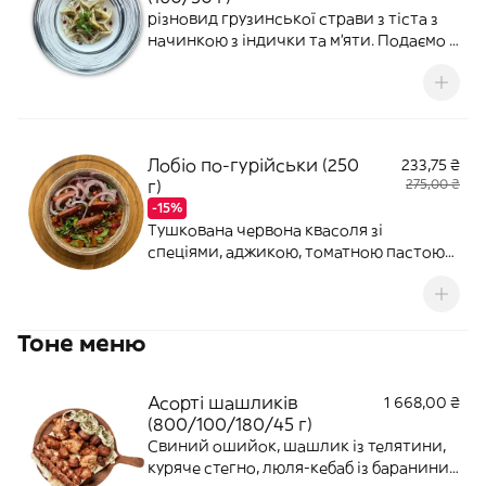
різновид грузинської страви з тіста з
начинкою з індички та м'яти. Подаємо з
вершковим соусом з пряними нотами
сухої аджики,прикрашаємо гранатом.
Лобіо по-гурійськи (250
233,75 ₴
г)
275,00 ₴
-15%
Тушкована червона квасоля зі
спеціями, аджикою, томатною пастою
та часником. Подаємо з копченими
ребрами зі свинини, зернами гранату,
маринованою червоною цибулею та
Тоне меню
кінзою. Страва середньо-гостра.
Асорті шашликів
1 668,00 ₴
(800/100/180/45 г)
Свиний ошийок, шашлик із телятини,
куряче стегно, люля-кебаб із баранини;