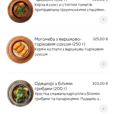
Курча в соусі зі стиглих томатів,
приправлене грузинськими спеціями
та свіжою зеленню. Готуємо з часником.
Могонеба з вершково-
325,00 ₴
горіховим соусом (250 г)
Курячі котлети з вершково-горіховим
соусом
Оджахурі з білими
303,00 ₴
грибами (200 г)
Хрустка смажена картопля з білими
грибами та печерицями. Подаємо з
солоними огірками для балансу смаку.