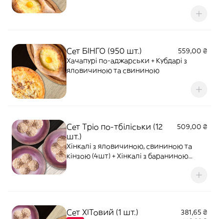
Хачапурі по-аджарськи
Сет БІНГО (950 шт.)
559,00 ₴
Хачапурі по-аджарськи + Кубдарі з
яловичиною та свининою
Сет Тріо по-тбіліськи (12
509,00 ₴
шт.)
Хінкалі з яловичиною, свининою та
кінзою (4шт) + Хінкалі з бараниною
(4шт) + Хінкалі з сиром (4шт)
Сет ХІТовий (1 шт.)
381,65 ₴