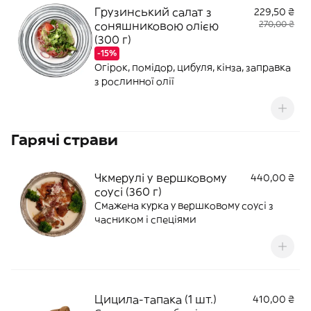
Грузинський салат з
229,50 ₴
соняшниковою олією
270,00 ₴
(300 г)
-15%
Огірок, помідор, цибуля, кінза, заправка
з рослинної олії
Гарячі страви
Чкмерулі у вершковому
440,00 ₴
соусі (360 г)
Cмажена курка у вершковому соусі з
часником і спеціями
Цицила-тапака (1 шт.)
410,00 ₴