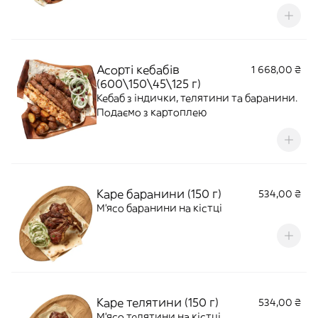
подається з зеленню на лаваші з
цибулею та соусами Сацебелі та
Ткемалі
Асорті кебабів
1 668,00 ₴
(600\150\45\125 г)
Кебаб з індички, телятини та баранини.
Подаємо з картоплею
Каре баранини (150 г)
534,00 ₴
М'ясо баранини на кістці
Каре телятини (150 г)
534,00 ₴
М'ясо телятини на кістці