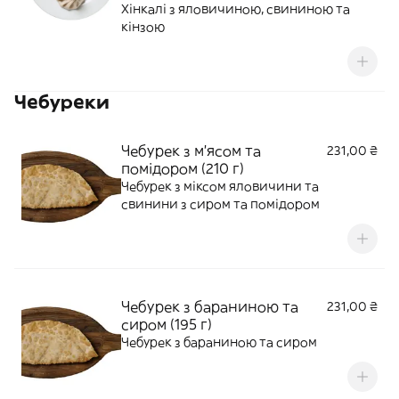
Хінкалі з яловичиною, свининою та
кінзою
Чебуреки
Чебурек з м'ясом та
231,00 ₴
помідором (210 г)
Чебурек з міксом яловичини та
свинини з сиром та помідором
Чебурек з бараниною та
231,00 ₴
сиром (195 г)
Чебурек з бараниною та сиром