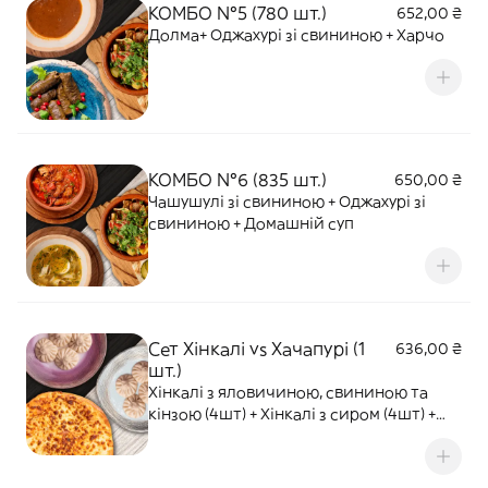
КОМБО №5 (780 шт.)
652,00 ₴
Долма+ Оджахурі зі свининою + Харчо
КОМБО №6 (835 шт.)
650,00 ₴
Чашушулі зі свининою + Оджахурі зі
свининою + Домашній суп
Сет Хінкалі vs Хачапурі (1
636,00 ₴
шт.)
Хінкалі з яловичиною, свининою та
кінзою (4шт) + Хінкалі з сиром (4шт) +
Хачапурі по-мегрельськи