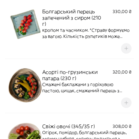
Болгарський перець
330,00 ₴
запечений з сиром (210
г)
кропом та часником. *Страву формуємо
за вагою. Кількість рулетиків може
змінюватися в залежності від розміру
овочів.
Асорті по-грузинськи
320,00 ₴
патара (230 г)
Смажені баклажани з горіховою
пастою, цицак, смажений перець з
сиром.*Страву формуємо за вагою.
Кількість рулетиків може змінюватися в
залежності від розміру овочів.
Свіжі овочі (345/35 г)
308,00 ₴
Огірок, помідор, болгарський перець,
зелена цибуля, селера; подається з