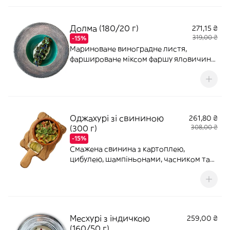
Долма (180/20 г)
271,15 ₴
319,00 ₴
-15%
Мариноване виноградне листя,
фаршироване міксом фаршу яловичини
та свинини. Подаємо на подушці з
лабне.
Оджахурі зі свининою
261,80 ₴
(300 г)
308,00 ₴
-15%
Смажена свинина з картоплею,
цибулею, шампіньонами, часником та
свіжою зеленню (з додаванням кінзи)
Месхурі з індичкою
259,00 ₴
(160/50 г)