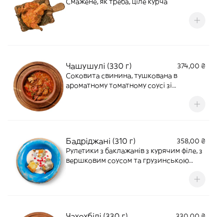
Смажене, як треба, ціле курча
Чашушулі (330 г)
374,00 ₴
Соковита свинина, тушкована в
ароматному томатному соусі зі
спеціями, цибулею, часником та кінзою.
Готуємо за кахетинським рецептом.
Бадріджані (310 г)
358,00 ₴
Рулетики з баклажанів з курячим філе, з
вершковим соусом та грузинською
аджикою. Страва середньо-гостра
Чахохбілі (330 г)
330,00 ₴