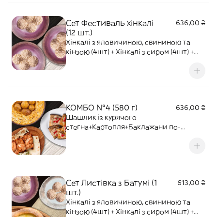
Сет Фестиваль хінкалі
636,00 ₴
(12 шт.)
Хінкалі з яловичиною, свининою та
кінзою (4шт) + Хінкалі з сиром (4шт) +
Хінкалі з жульєном (4шт)
КОМБО №4 (580 г)
636,00 ₴
Шашлик із курячого
стегна+Картопля+Баклажани по-
грузинськи.
Сет Листівка з Батумі (1
613,00 ₴
шт.)
Хінкалі з яловичиною, свининою та
кінзою (4шт) + Хінкалі з сиром (4шт) +