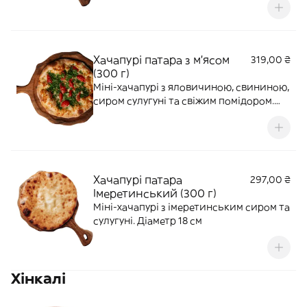
Хачапурі патара з м'ясом
319,00 ₴
(300 г)
Міні-хачапурі з яловичиною, свининою,
сиром сулугуні та свіжим помідором.
Подаємо зі свіжою зеленню. Страва
може бути гострою. Діаметр 18 см
Хачапурі патара
297,00 ₴
Імеретинський (300 г)
Міні-хачапурі з імеретинським сиром та
сулугуні. Діаметр 18 см
Хінкалі