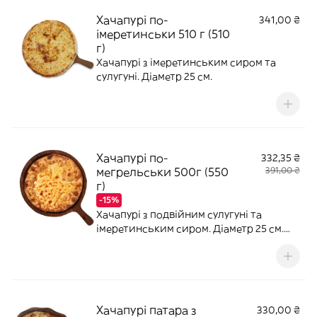
Хачапурі по-
341,00 ₴
імеретинськи 510 г (510
г)
Хачапурі з імеретинським сиром та
сулугуні. Діаметр 25 см.
Хачапурі по-
332,35 ₴
мегрельськи 500г (550
391,00 ₴
г)
-15%
Хачапурі з подвійним сулугуні та
імеретинським сиром. Діаметр 25 см.
Без пальмової олії.
Хачапурі патара з
330,00 ₴