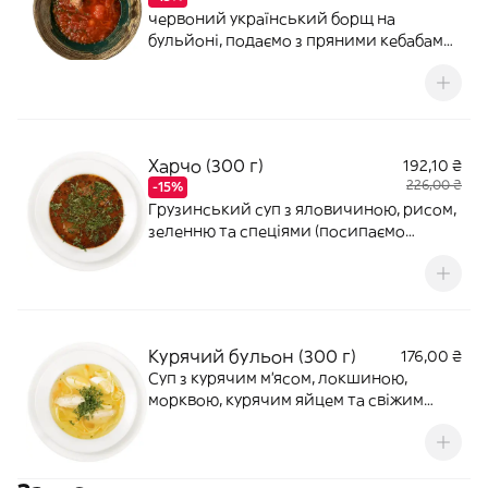
червоний український борщ на
бульйоні, подаємо з пряними кебабами
з яловичини
Харчо (300 г)
192,10 ₴
226,00 ₴
-15%
Грузинський суп з яловичиною, рисом,
зеленню та спеціями (посипаємо
кінзою).Страва може бути гострою
Курячий бульон (300 г)
176,00 ₴
Суп з курячим м'ясом, локшиною,
морквою, курячим яйцем та свіжим
кропом