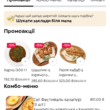
Наразі цей заклад закритий. Шукаєте щось подібне?
Шукати заклади біля мене
Промоакції
-15%
-15%
-15%
Харчо (300 г)
Шашлик із
Люля-кебаб із
курячого
індички з
192,10 ₴
226,00 ₴
стегна (150 г)
сиром (150 г)
285,60 ₴
323,00 ₴
336,00 ₴
380,00 ₴
Комбо-меню
Сет Фестиваль хачапурі
851,00 ₴
(3 шт.)
Хачапурі по-аджарськи + Хачапурі по-