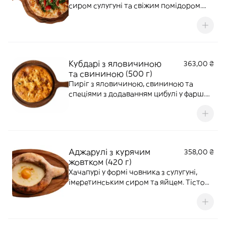
сиром сулугуні та свіжим помідором.
Подаємо зі свіжою зеленню. Страва
може бути гострою. Діаметр 25 см.
Кубдарі з яловичиною
363,00 ₴
та свининою (500 г)
Пиріг з яловичиною, свининою та
спеціями з додаванням цибулі у фарш.
Страва може бути гострою. Діаметр 25
см. Без пальмової олії.
Аджарулі з курячим
358,00 ₴
жовтком (420 г)
Хачапурі у формі човника з сулугуні,
імеретинським сиром та яйцем. Тісто
готуємо з додаванням Borjomi. УВАГА!
На доставку яйце замішується з сиром