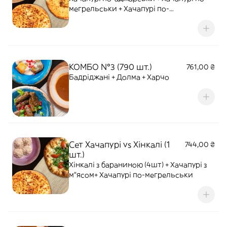
мегрельськи + Хачапурі по-
імеретинськи
КОМБО №3 (790 шт.)
761,00 ₴
Бадріджані + Долма + Харчо
Сет Хачапурі vs Хінкалі (1
744,00 ₴
шт.)
Хінкалі з бараниною (4шт) + Хачапурі з
м"ясом+ Хачапурі по-мегрельськи