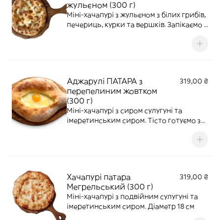
жульєном (300 г)
Міні-хачапурі з жульєном з білих грибів,
печериць, курки та вершків. Запікаємо з
сирною скоринкою. Діаметр 18 см
Аджарулі ПАТАРА з
319,00 ₴
перепелиним жовтком
(300 г)
Міні-хачапурі з сиром сулугуні та
імеретинським сиром. Тісто готуємо з
додаванням Borjomi. УВАГА! На доставку
жовток перемішується з сиром!
Хачапурі патара
319,00 ₴
Мегрельський (300 г)
Міні-хачапурі з подвійним сулугуні та
імеретинським сиром. Діаметр 18 см