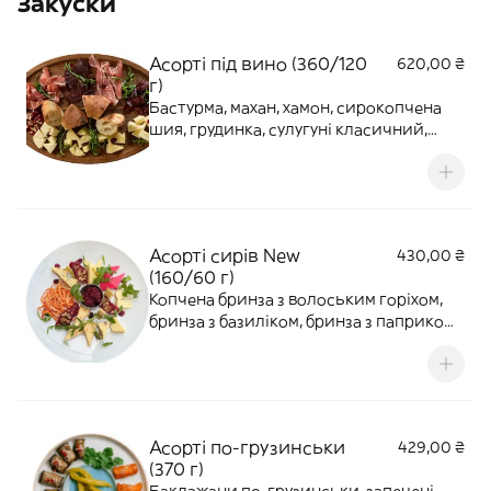
Закуски
Асорті під вино (360/120
620,00 ₴
г)
Бастурма, махан, хамон, сирокопчена
шия, грудинка, сулугуні класичний,
сулугуні з пажитником, молочний сир
качокавало, чурчхела, в'ялена
журавлина або гранат, шоті та рукола.
Асорті сирів New
430,00 ₴
(160/60 г)
Копчена бринза з волоським горіхом,
бринза з базиліком, бринза з паприкою,
молочний качокавало, томатний
качокавало, сулугуні з пажитником та
молочна нитка сулугуні з паприкою.
Подаємо з чурчхелою, сушеною
журавлиною, руколою та кюлі з
Асорті по-грузинськи
429,00 ₴
копченої вишні.
(370 г)