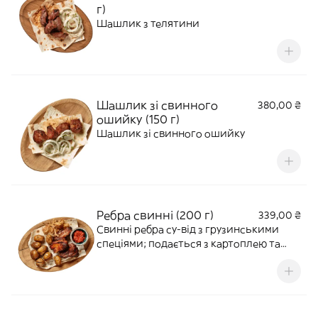
г)
Шашлик з телятини
Шашлик зі свинного
380,00 ₴
ошийку (150 г)
Шашлик зі свинного ошийку
Ребра свинні (200 г)
339,00 ₴
Свинні ребра су-від з грузинськими
спеціями; подається з картоплею та
цибулею-фрі