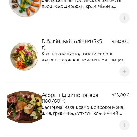
Баклажани по-грузинськи, запечені
перці, фаршировані крем-чізом з
часником та кропом, гострий перець
цицак.*Страву формуємо за вагою.
Кількість рулетиків може змінюватися в
залежності від розміру овочів.
Габалінські соління (535
418,00 ₴
г)
Квашена капуста, томати солоні
червоні та зелені, томати кімчі, цицак,
морква по-корейськи, солоні огірки,
маринований часник, маринована
слива, цибуля марс, зелена цибуля,
кінза
Асорті під вино патара
413,00 ₴
(180/60 г)
Бастурма, махан, хамон, сирокопчена
шия, грудинка, сулугуні класичний,
сулугуні з пажитником, молочний сир
качокавало, чурчхела, в'ялена
журавлина або гранат, шоті та рукола.