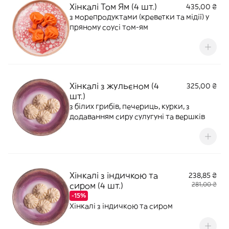
Хінкалі Том Ям (4 шт.)
435,00 ₴
з морепродуктами (креветки та мідії) у
пряному соусі том-ям
Хінкалі з жульєном (4
325,00 ₴
шт.)
з білих грибів, печериць, курки, з
додаванням сиру сулугуні та вершків
Хінкалі з індичкою та
238,85 ₴
сиром (4 шт.)
281,00 ₴
-15%
Хінкалі з індичкою та сиром