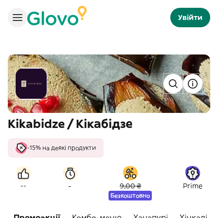
Увійти
Kikabidze / Кікабідзе
-15% на деякі продукти
-
--
9,00 ₴
Prime
Безкоштовно
Промоакції
Комбо-меню
Хачапурі
Хінкалі