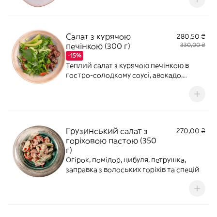
Салат з курячою
280,50 ₴
печінкою (300 г)
330,00 ₴
-15%
Теплий салат з курячою печінкою в
гостро-солодкому соусі, авокадо,
руколою, шпинатом, кінзою та медовим
дресінгом
Грузинський салат з
270,00 ₴
горіховою пастою (350
г)
Огірок, помідор, цибуля, петрушка,
заправка з волоських горіхів та спецій