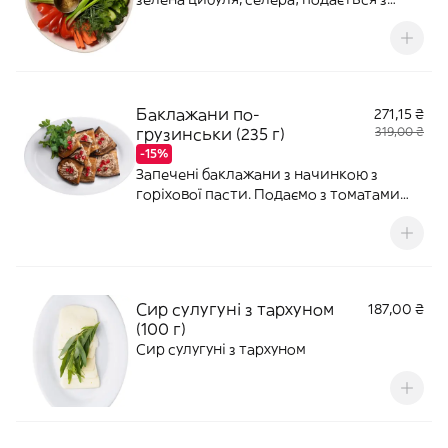
домашнім маслом та сванською сіллю
Баклажани по-
271,15 ₴
грузинськи (235 г)
319,00 ₴
-15%
Запечені баклажани з начинкою з
горіхової пасти. Подаємо з томатами
кімчі.*Страву формуємо за вагою.
Кількість рулетиків може змінюватися в
залежності від розміру овочів.
Сир сулугуні з тархуном
187,00 ₴
(100 г)
Сир сулугуні з тархуном