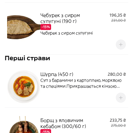
Чебурек з сиром
196,35 ₴
сулугуні (190 г)
231,00 ₴
-15%
Чебурек з сиром сулугуні
Перші страви
Шурпа (450 г)
280,00 ₴
Суп з баранини з картоплею, морквою
та спеціями.Прикрашається кінзою.
Страва може бути гострою
Борщ з яловичим
233,75 ₴
кебабом (300/60 г)
275,00 ₴
-15%