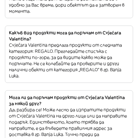
удобно за Вас време, дори обектът да е затворен в
момента.
Какъв вид продукти мога да поръчам от Cvjećara
Valentina?
Cvjećara Valentina предлага продукти от следната
категория: REGALO. Прегледайте списъка с
продукти по-горе, за да видите какво може да
поръчате. Не се колебайте да проверите и други
налични обекти от категория „REGALO“ в гр. Banja
Luka.
Мога ли да поръчам продукти от Cvjećara Valentina
за някой друг?
Да, разбира се! Може лесно да изпратите продукти
от Cvjećara Valentina на друго лице или да направите
подарък. Единственото, което трябва да
направите, е да въведете правилния адрес за
доставка в гр. Banja Luka. Точно преди да