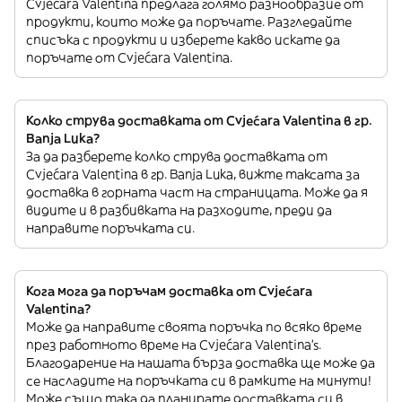
Cvjećara Valentina предлага голямо разнообразие от
продукти, които може да поръчате. Разгледайте
списъка с продукти и изберете какво искате да
поръчате от Cvjećara Valentina.
Колко струва доставката от Cvjećara Valentina в гр.
Banja Luka?
За да разберете колко струва доставката от
Cvjećara Valentina в гр. Banja Luka, вижте таксата за
доставка в горната част на страницата. Може да я
видите и в разбивката на разходите, преди да
направите поръчката си.
Кога мога да поръчам доставка от Cvjećara
Valentina?
Може да направите своята поръчка по всяко време
през работното време на Cvjećara Valentina’s.
Благодарение на нашата бърза доставка ще може да
се насладите на поръчката си в рамките на минути!
Може също така да планирате доставката си в