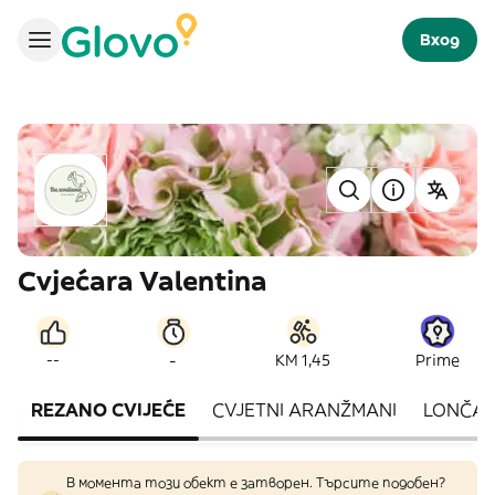
Вход
Cvjećara Valentina
-
--
KM 1,45
Prime
REZANO CVIJEĆE
CVJETNI ARANŽMANI
LONČAN
В момента този обект е затворен. Търсите подобен?