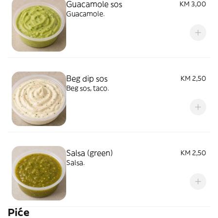
Guacamole sos
KM 3,00
Guacamole.
Beg dip sos
KM 2,50
Beg sos, taco.
Salsa (green)
KM 2,50
Salsa.
Piće