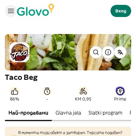
Вход
Taco Beg
-
86%
KM 0,95
Prime
Най-продавани
Glavna jela
Slatki program
Pri
В момента този обект е затворен. Търсите подобен?