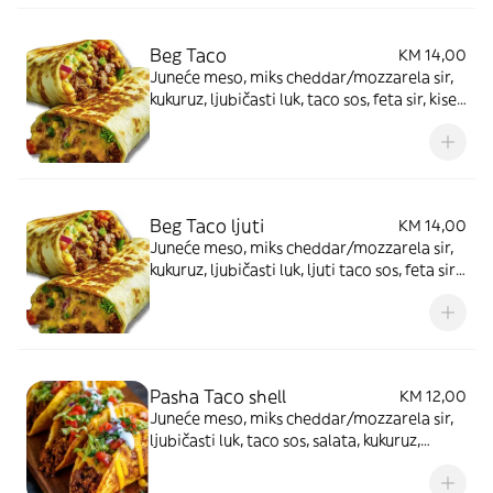
Beg Taco
KM 14,00
Juneće meso, miks cheddar/mozzarela sir,
kukuruz, ljubičasti luk, taco sos, feta sir, kiseli
krastavac.
Beg Taco ljuti
KM 14,00
Juneće meso, miks cheddar/mozzarela sir,
kukuruz, ljubičasti luk, ljuti taco sos, feta sir,
jalapenos.
Pasha Taco shell
KM 12,00
Juneće meso, miks cheddar/mozzarela sir,
ljubičasti luk, taco sos, salata, kukuruz,
paradajz.