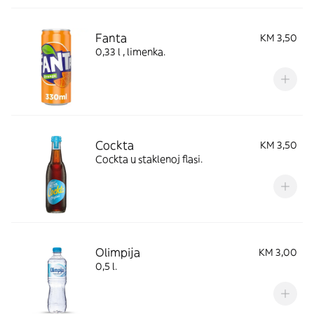
Fanta
KM 3,50
0,33 l , limenka.
Cockta
KM 3,50
Cockta u staklenoj flasi.
Olimpija
KM 3,00
0,5 l.