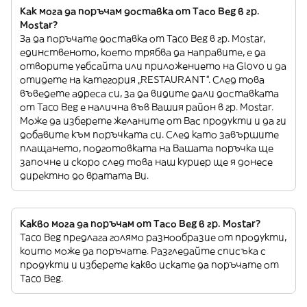
Как мога да поръчам доставка от Taco Beg в гр.
Mostar?
За да поръчате доставка от Taco Beg в гр. Mostar,
единственото, което трябва да направите, е да
отворите уебсайта или приложението на Glovo и да
отидете на категория „RESTAURANT”. След това
въведете адреса си, за да видите дали доставката
от Taco Beg е налична във Вашия район в гр. Mostar.
Може да изберете желаните от Вас продукти и да ги
добавите към поръчката си. След като завършите
плащането, подготовката на Вашата поръчка ще
започне и скоро след това наш куриер ще я донесе
директно до вратата Ви.
Какво мога да поръчам от Taco Beg в гр. Mostar?
Taco Beg предлага голямо разнообразие от продукти,
които може да поръчате. Разгледайте списъка с
продукти и изберете какво искате да поръчате от
Taco Beg.