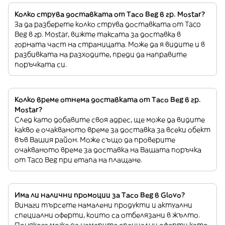
Колко струва доставката от Taco Beg в гр. Mostar?
За да разберете колко струва доставката от Taco
Beg в гр. Mostar, вижте таксата за доставка в
горната част на страницата. Може да я видите и в
разбивката на разходите, преди да направите
поръчката си.
Колко време отнема доставката от Taco Beg в гр.
Mostar?
След като добавите своя адрес, ще може да видите
какво е очакваното време за доставка за всеки обект
във Вашия район. Може също да проверите
очакваното време за доставка на Вашата поръчка
от Taco Beg при етапа на плащане.
Има ли налични промоции за Taco Beg в Glovo?
Винаги търсете намалени продукти и актуални
специални оферти, които са отбелязани в жълто.
Понякога може да намерите специални оферти като