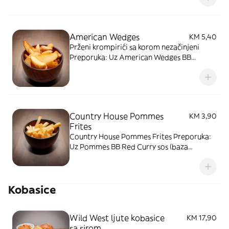
lukom) ili BB BBQ sos (baza kečapa sa
roštiljskim začinima)
American Wedges
KM 5,40
Prženi krompirići sa korom nezačinjeni
Preporuka: Uz American Wedges BB
Wasabi Aioli sos (baza majoneze sa
japanskim hrenom i bijelim lukom) ili BB
BBQ sos (baza kečapa sa roštiljskim
začinima)
Country House Pommes
KM 3,90
Frites
Country House Pommes Frites Preporuka:
Uz Pommes BB Red Curry sos (baza
majoneze sa crvenim karijem, ljuti sos!) ili
BB Thousand Island's sos (baza majoneze i
kečapa). Slika je simbolična
Kobasice
Wild West ljute kobasice
KM 17,90
sa sirom