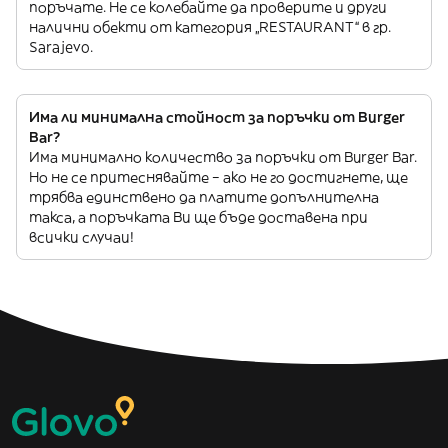
поръчате. Не се колебайте да проверите и други
налични обекти от категория „RESTAURANT“ в гр.
Sarajevo.
Има ли минимална стойност за поръчки от Burger
Bar?
Има минимално количество за поръчки от Burger Bar.
Но не се притеснявайте – ако не го достигнете, ще
трябва единствено да платите допълнителна
такса, а поръчката Ви ще бъде доставена при
всички случаи!