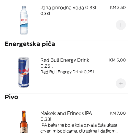
Jana prirodna voda 0,33l
KM 2,50
0,33l
Energetska pića
Red Bull Energy Drink
KM 6,00
0,25 l
Red Bull Energy Drink 0,25 l
Pivo
Maisels and Frineds IPA
KM 7,00
0,33l
IPA bakarne boje koja osvaja čula ukusa
crvenim bobicama, citrusima i daškom