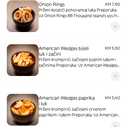
Onion Rings
KM 7,90
Prženi kolutići pohovanog luka Preporuka:
Uz Onion Rings BB Thousand Island's sos (na
bazi kečapa i majoneze). Slika je simbolična
American Wedges bijeli
KM 5,90
luk i začini
Prženi krompirići začinjeni bijelim lukom i
začinima Preporuka: Uz American Wedges
BB Wasabi Aioli sos (baza majoneze sa
japanskim hrenom i bijelim lukom) ili BB
BBQ sos (baza kečapa sa roštiljskim
začinima)
American Wedges paprika
KM 5,40
i luk
Prženi krompirići začinjeni crvenom
paprikom i lukom Preporuka: Uz American
Wedges BB Wasabi Aioli sos (baza
majoneze sa japanskim hrenom i bijelim