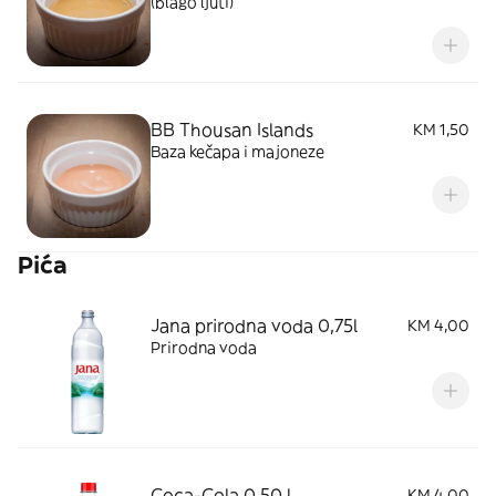
(blago ljuti)
BB Thousan Islands
KM 1,50
Baza kečapa i majoneze
Pića
Jana prirodna voda 0,75l
KM 4,00
Prirodna voda
Coca-Cola 0,50 l
KM 4,00