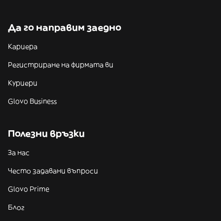
Да го направим заедно
Кариера
Регистриране на фирмата ви
Куриери
Glovo Business
Полезни връзки
За нас
Често задавани въпроси
Glovo Prime
Блог