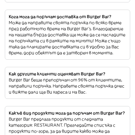
Кога мога да поръчам доставка от Burger Bar?
Може да направите своята поръчка по всяко време
през работното време на Burger Bar’s. Благодарение
на нашата бърза доставка ще може да се насладите
на поръчката си в рамките на минути! Може също
така да планирате доставката си в удобно за Вас
време, дори обектът да е затворен в момента.
Как другите клиенти оценяват Burger Bar?
Burger Bar беше препоръчан от 96% от клиентите,
направили поръчка. Направете своята поръчка днес
и вижте дали ще Ви хареса и на Вас.
Какъв вид продукти мога да поръчам от Burger Bar?
Burger Bar предлага продукти от следната
категория: RESTAURANT. Прегледайте списъка с
продукти по-горе, за да видите какво може да