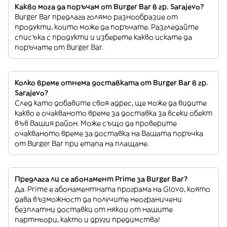
Какво мога да поръчам от Burger Bar в гр. Sarajevo?
Burger Bar предлага голямо разнообразие от
продукти, които може да поръчате. Разгледайте
списъка с продукти и изберете какво искате да
поръчате от Burger Bar.
Колко време отнема доставката от Burger Bar в гр.
Sarajevo?
След като добавите своя адрес, ще може да видите
какво е очакваното време за доставка за всеки обект
във Вашия район. Може също да проверите
очакваното време за доставка на Вашата поръчка
от Burger Bar при етапа на плащане.
Предлага ли се абонамент Prime за Burger Bar?
Да. Prime е абонаментната програма на Glovo, която
дава възможност да получите неограничени
безплатни доставки от някои от нашите
партньори, както и други предимства!