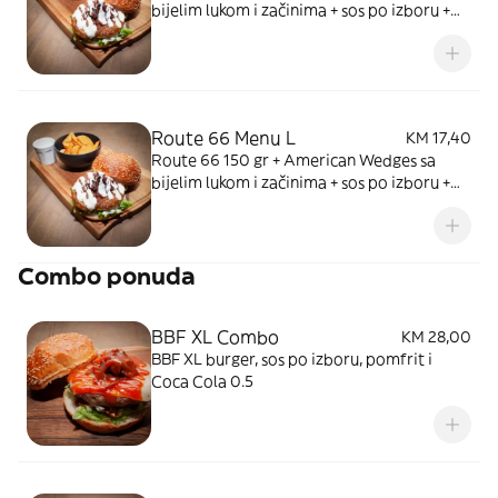
bijelim lukom i začinima + sos po izboru +
piće
Route 66 Menu L
KM 17,40
Route 66 150 gr + American Wedges sa
bijelim lukom i začinima + sos po izboru +
piće
Combo ponuda
BBF XL Combo
KM 28,00
BBF XL burger, sos po izboru, pomfrit i
Coca Cola 0.5