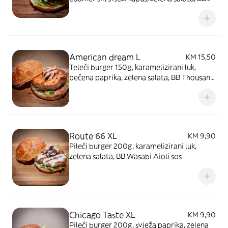
BBQ sos
American dream L
KM 15,50
Teleći burger 150g, karamelizirani luk,
pečena paprika, zelena salata, BB Thousand
Island's sos
Route 66 XL
KM 9,90
Pileći burger 200g, karamelizirani luk,
zelena salata, BB Wasabi Aioli sos
Chicago Taste XL
KM 9,90
Pileći burger 200g, svježa paprika, zelena