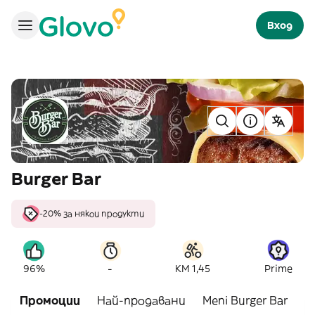
Вход
Burger Bar
-20% за някои продукти
-
96%
KM 1,45
Prime
Промоции
Най-продавани
Meni Burger Bar
C