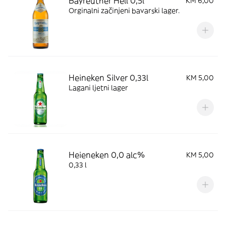
Bayreuther Hell 0,5l
KM 6,00
Orginalni začinjeni bavarski lager.
Heineken Silver 0,33l
KM 5,00
Lagani ljetni lager
Heieneken 0,0 alc%
KM 5,00
0,33 l