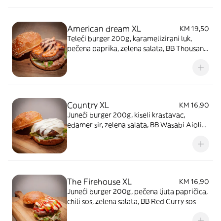
American dream XL
KM 19,50
Teleći burger 200g, karamelizirani luk,
pečena paprika, zelena salata, BB Thousand
Island's sos
Country XL
KM 16,90
Juneći burger 200g, kiseli krastavac,
edamer sir, zelena salata, BB Wasabi Aioli
sos
The Firehouse XL
KM 16,90
Juneći burger 200g, pečena ljuta papričica,
chili sos, zelena salata, BB Red Curry sos