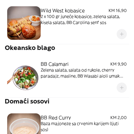
Wild West kobasice
KM 16,90
2 x 100 gr juneće kobasice, zelena salata,
kisela salata, BB Carolina senf sos
Okeansko blago
BB Calamari
KM 9,90
Zelena salata, salata od rukole, cherry
paradajz, masline, BB Wasabi aioli umak.
Slika je simbolična
Domaći sosovi
BB Red Curry
KM 2,00
Baza majoneze sa crvenim karijem (ljuti
sos)