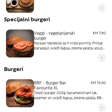
Sos po vašem izboru. Slika je simbolična
Specijalni burgeri
Veggi - vegetarijanski
KM 7,90
burger
Na bazi leblebije sa 4 vrste povrća. Prilog:
paradajz, svježi kupus, zelena salata, sos po
izboru
Burgeri
BBF - Burger Bar
KM 19,90
Favourite XL
Teleći burger 200g, karamelizirani luk,
edamer sir, svježi kupus, zelena salata, BB
BBQ sos