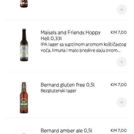
šljive.
Maisels and Friends Hoppy
KM 7,00
Hell 0,33l
IPA lager sa suptilnom aromom koštičastog
voća, limuna i malo breskve daju ovom
pivu blago voćkastu aromu.
Bernard gluten free 0,5l
KM 7,00
Bezglutenski lager
Bernard amber ale 0,5l
KM 7,00