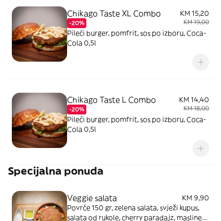
Chikago Taste XL Combo
KM 15,20
KM 19,00
-20%
Pileći burger, pomfrit, sos po izboru, Coca-
Cola 0,5l
Chikago Taste L Combo
KM 14,40
KM 18,00
-20%
Pileći burger, pomfrit, sos po izboru, Coca-
Cola 0,5l
Specijalna ponuda
Veggie salata
KM 9,90
Povrće 150 gr, zelena salata, svježi kupus,
salata od rukole, cherry paradajz, masline.