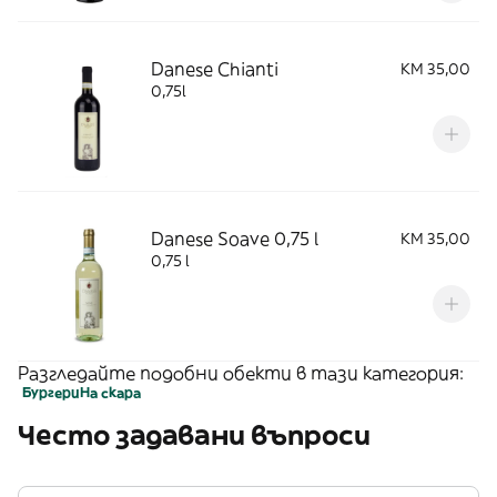
Danese Chianti
KM 35,00
0,75l
Danese Soave 0,75 l
KM 35,00
0,75 l
Разгледайте подобни обекти в тази категория:
Бургери
На скара
Често задавани въпроси