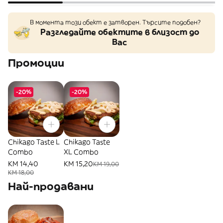
В момента този обект е затворен. Търсите подобен?
Разгледайте обектите в близост до
Вас
Промоции
-20%
-20%
Chikago Taste L
Chikago Taste
Combo
XL Combo
KM 14,40
KM 15,20
KM 19,00
KM 18,00
Най-продавани