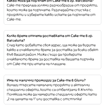
Какво мога да поръчам от Cake-me в гр. Barcelona?
Cake-me предлага голямо разнообразие от продукти,
които може да поръчате. Разгледайте списъка с
продукти и изберете какво искате да поръчате от
Cake-me.
Колко време отнема доставката от Cake-me в гр.
Barcelona?
След като добавите своя адрес, ще може да видите
какво е очакваното време за доставка за всеки обект
във Вашия район. Може също да проверите
очакваното време за доставка на Вашата поръчка
от Cake-me при етапа на плащане.
Има ли налични промоции за Cake-me в Glovo?
Винаги търсете намалени продукти и актуални
специални оферти, които са отбелязани в жълто.
Понякога може да намерите специални оферти като
„2 на цената на 1“ или доставка с отстъпка!