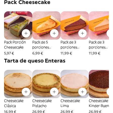
Pack Cheesecake
Pack Porción
Pack de 5
Pack de 3
Pack de 3
Cheesecake
porciones
porciones
porciones
clásicas
Ferrero Rocher
Pistacho
5,97 €
6,99 €
11,99 €
11,99 €
Tarta de queso Enteras
Cheesecake
Cheesecake
Cheesecake
Cheesecake
Clásica
Pistacho
Lima
Kinder Bueno
16,99 €
26,99 €
26,99 €
26,99 €