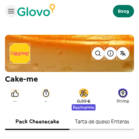
Вход
Cake-me
-
--
0,99 €
Prime
Безплатно
Pack Cheesecake
Tarta de queso Enteras