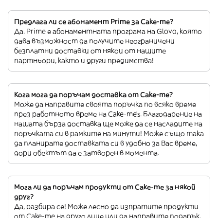
Предлага ли се абонамент Prime за Cake-me?
Да. Prime е абонаментната програма на Glovo, която
дава възможност да получите неограничени
безплатни доставки от някои от нашите
партньори, както и други предимства!
Кога мога да поръчам доставка от Cake-me?
Може да направите своята поръчка по всяко време
през работното време на Cake-me’s. Благодарение на
нашата бърза доставка ще може да се насладите на
поръчката си в рамките на минути! Може също така
да планирате доставката си в удобно за Вас време,
дори обектът да е затворен в момента.
Мога ли да поръчам продукти от Cake-me за някой
друг?
Да, разбира се! Може лесно да изпратите продукти
от Cake-me на друго лице или да направите подарък.