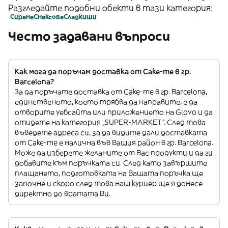
Разгледайте подобни обекти в тази категория:
Сирене
Снаксове
Сладкиши
Често задавани въпроси
Как мога да поръчам доставка от Cake-me в гр.
Barcelona?
За да поръчате доставка от Cake-me в гр. Barcelona,
единственото, което трябва да направите, е да
отворите уебсайта или приложението на Glovo и да
отидете на категория „SUPER-MARKET”. След това
въведете адреса си, за да видите дали доставката
от Cake-me е налична във Вашия район в гр. Barcelona.
Може да изберете желаните от Вас продукти и да ги
добавите към поръчката си. След като завършите
плащането, подготовката на Вашата поръчка ще
започне и скоро след това наш куриер ще я донесе
директно до вратата Ви.