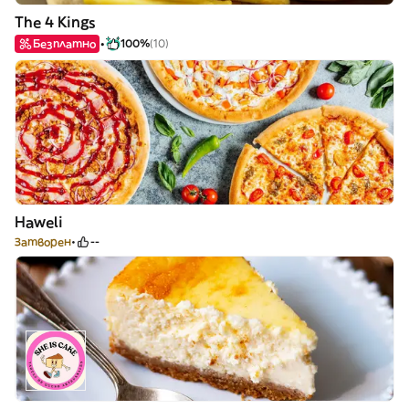
The 4 Kings
Безплатно
100%
(10)
Haweli
Затворен
--