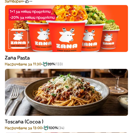
Затворен
--
1+1 за някои продукти
-20% за някои продукти
Zana Pasta
Насрочване за 11:30
99%
(133)
Toscana (Cocoa )
Насрочване за 13:00
100%
(34)