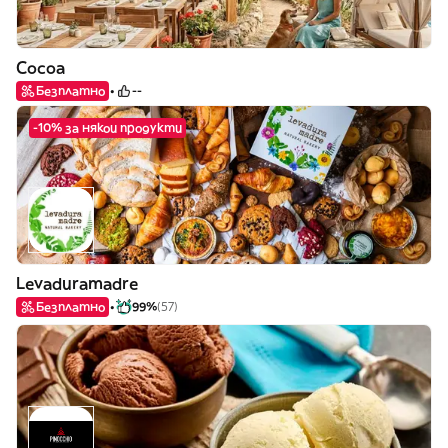
Cocoa
Безплатно
--
-10% за някои продукти
Levaduramadre
Безплатно
99%
(57)