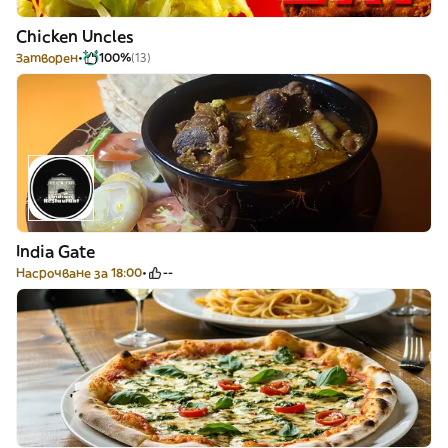
Chicken Uncles
Затворен
100%
(13)
India Gate
Насрочване за 18:00
--