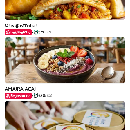
Oreagastrobar
Безплатно
97%
(77)
AMAIRA ACAI
Безплатно
98%
(60)