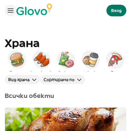
Вход
Храна
Бургери
Американска
Снаксове
Закуска
Пица
Вид храна
Сортиране по
Всички обекти