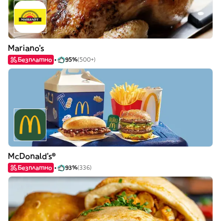
Mariano's
Безплатно
95%
(500+)
McDonald's®
Безплатно
93%
(336)