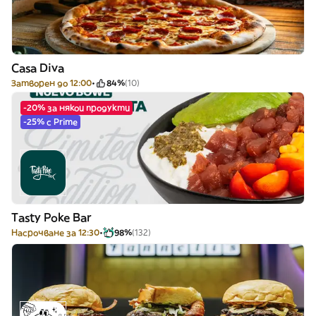
Casa Diva
Затворен до 12:00
84%
(10)
-20% за някои продукти
-25% с Prime
Tasty Poke Bar
Насрочване за 12:30
98%
(132)