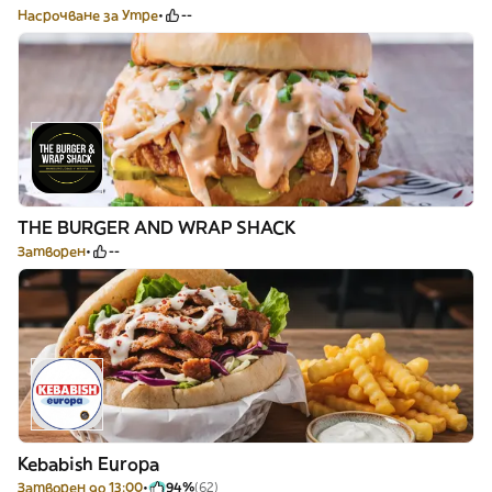
Насрочване за Утре
--
THE BURGER AND WRAP SHACK
Затворен
--
Kebabish Europa
Затворен до 13:00
94%
(62)