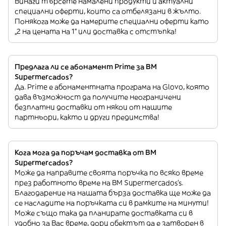
Винаги търсете намалени продукти и актуални
специални оферти, които са отбелязани в жълто.
Понякога може да намерите специални оферти като
„2 на цената на 1“ или доставка с отстъпка!
Предлага ли се абонамент Prime за BM
Supermercados?
Да. Prime е абонаментната програма на Glovo, която
дава възможност да получите неограничени
безплатни доставки от някои от нашите
партньори, както и други предимства!
Кога мога да поръчам доставка от BM
Supermercados?
Може да направите своята поръчка по всяко време
през работното време на BM Supermercados’s.
Благодарение на нашата бърза доставка ще може да
се насладите на поръчката си в рамките на минути!
Може също така да планирате доставката си в
удобно за Вас време, дори обектът да е затворен в