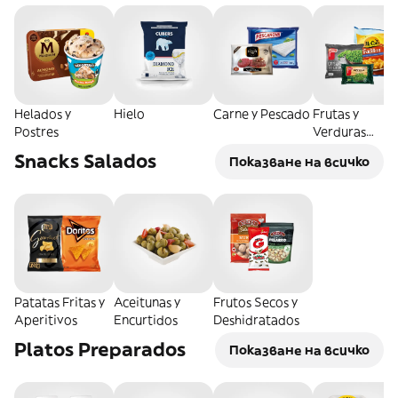
Helados y
Hielo
Carne y Pescado
Frutas y
Postres
Verduras
Congeladas
Snacks Salados
Показване на всичко
Patatas Fritas y
Aceitunas y
Frutos Secos y
Aperitivos
Encurtidos
Deshidratados
Platos Preparados
Показване на всичко