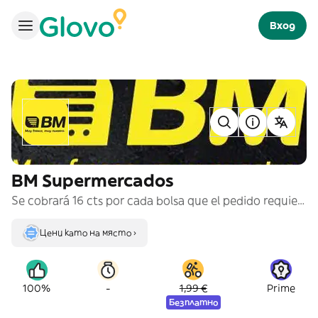
Вход
BM Supermercados
Se cobrará 16 cts por cada bolsa que el pedido requiera
Цени като на място ›
-
100%
1,99 €
Prime
Безплатно