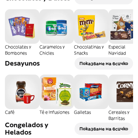
Chocolates y
Caramelos y
Chocolatinas y
Especial
Bombones
Chicles
Snacks
Navidad
Desayunos
Показване на всичко
Café
Té e Infusiones
Galletas
Cereales y
Barritas
Congelados y
Показване на всичко
Helados