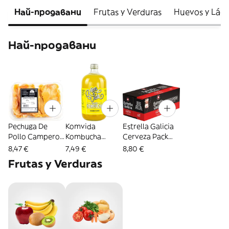
Най-продавани
Frutas y Verduras
Huevos y Lác
Най-продавани
Pechuga De
Komvida
Estrella Galicia
Pollo Campero
Kombucha
Cerveza Pack
Fileteado
Jengibre Y
Lata 10X33 Cl
8,47 €
7,49 €
8,80 €
Bandeja (500 G)
Limón 0 75 L
Frutas y Verduras