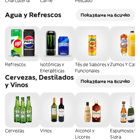
Charcutería
Carne
Pescado
Agua y Refrescos
Показване на всичко
Refrescos
Isotónicas y
Tés de Sabores y
Zumos Y Café
Energéticas
Funcionales
Cervezas, Destilados
Показване на всичко
y Vinos
Cervezas
Vinos
Alcohol y
Espumosos y
Licores
Sidra