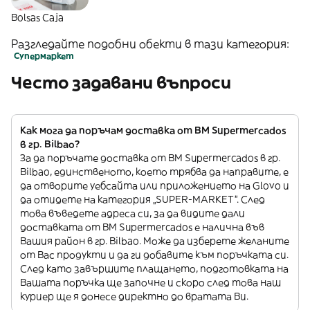
Bolsas Caja
Разгледайте подобни обекти в тази категория:
Супермаркет
Често задавани въпроси
Как мога да поръчам доставка от BM Supermercados
в гр. Bilbao?
За да поръчате доставка от BM Supermercados в гр.
Bilbao, единственото, което трябва да направите, е
да отворите уебсайта или приложението на Glovo и
да отидете на категория „SUPER-MARKET”. След
това въведете адреса си, за да видите дали
доставката от BM Supermercados е налична във
Вашия район в гр. Bilbao. Може да изберете желаните
от Вас продукти и да ги добавите към поръчката си.
След като завършите плащането, подготовката на
Вашата поръчка ще започне и скоро след това наш
куриер ще я донесе директно до вратата Ви.