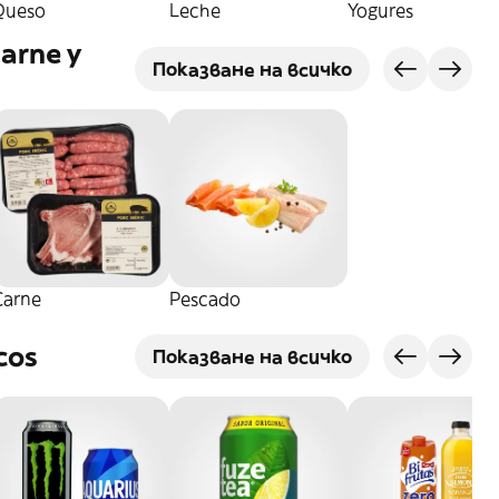
Queso
Leche
Yogures
Carne y
Показване на всичко
Carne
Pescado
cos
Показване на всичко