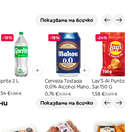
Показване на всичко
-18%
-18%
-24%
prite 2 L
Cerveza Tostada
Lay'S Al Punto De
0,0% Alcohol Mahou
Sal 150 G
33 Cl
,54 €
0,76 €
1,58 €
1,88 €
0,93 €
2,09 €
ни
Показване на всичко