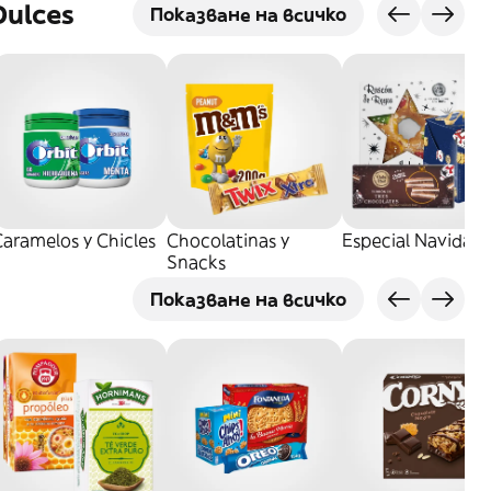
Dulces
Показване на всичко
aramelos y Chicles
Chocolatinas y
Especial Navidad
Snacks
Показване на всичко