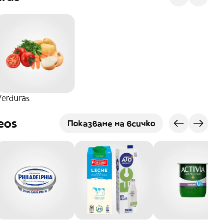
Verduras
eos
Показване на всичко