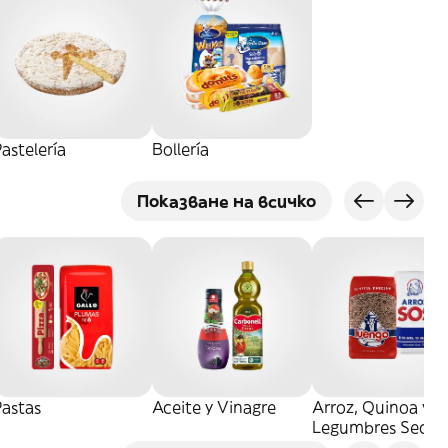
astelería
Bollería
Показване на всичко
Pastas
Aceite y Vinagre
Arroz, Quinoa y
Legumbres Secos