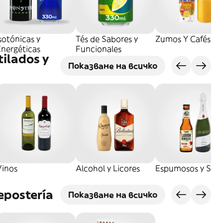
sotónicas y
Tés de Sabores y
Zumos Y Cafés
Energéticas
Funcionales
tilados y
Показване на всичко
Vinos
Alcohol y Licores
Espumosos y Sidr
epostería
Показване на всичко