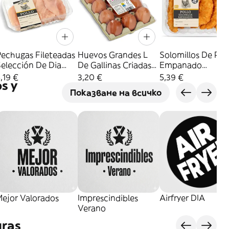
Pechugas Fileteadas
Huevos Grandes L
Solomillos De Pol
elección De Dia
De Gallinas Criadas
Empanado
Bandeja 650 G
En Suelo Dia 12
Selección De Dia
,19 €
3,20 €
5,39 €
s y
Aprox.
Unidades
700 G Aprox.
Показване на всичко
Mejor Valorados
Imprescindibles
Airfryer DIA
Verano
uras