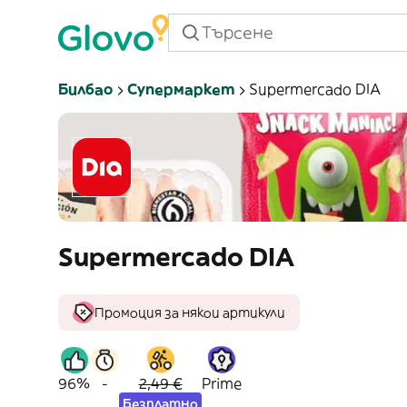
Билбао
Супермаркет
Supermercado DIA
Supermercado DIA
Промоция за някои артикули
96%
-
2,49 €
Prime
Безплатно