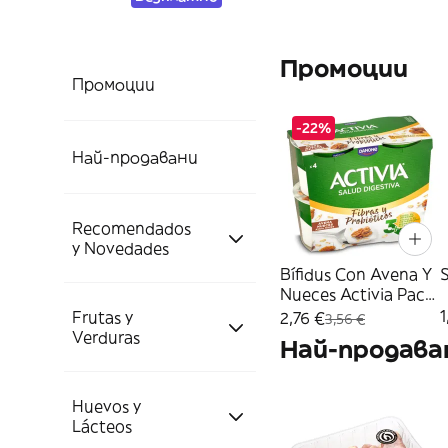
Промоции
Промоции
-22%
Най-продавани
Recomendados
y Novedades
Bífidus Con Avena Y
S
Nueces Activia Pack
4 X 115 G
1
Frutas y
Novedades Dia
2,76 €
3,56 €
Verduras
Най-продава
Mejor Valorados
NOVEDAD DIA
Huevos y
Frutas
Lácteos