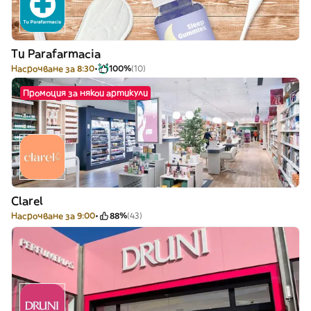
Tu Parafarmacia
Насрочване за 8:30
100%
(10)
Промоция за някои артикули
Clarel
Насрочване за 9:00
88%
(43)