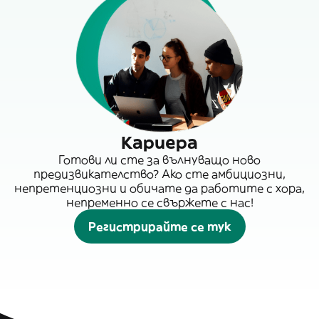
Кариера
Готови ли сте за вълнуващо ново
предизвикателство? Ако сте амбициозни,
непретенциозни и обичате да работите с хора,
непременно се свържете с нас!
Регистрирайте се тук