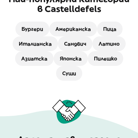
в Castelldefels
Бургери
Американска
Пица
Италианска
Сандвич
Латино
Азиатска
Японска
Пилешко
Суши