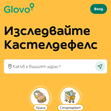
Вход
Изследвайте
Кастелдефелс
Храна
Супермаркет