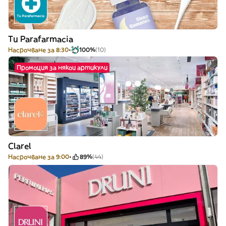
Tu Parafarmacia
Насрочване за 8:30
100%
(10)
Промоция за някои артикули
Clarel
Насрочване за 9:00
89%
(44)