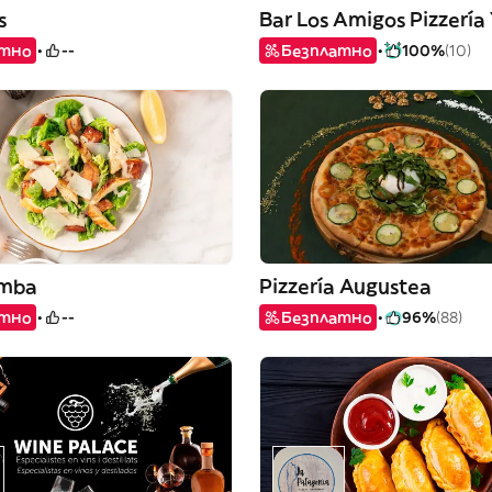
s
Bar Los Amigos Pizzería
атно
--
Безплатно
100%
(10)
amba
Pizzería Augustea
атно
--
Безплатно
96%
(88)