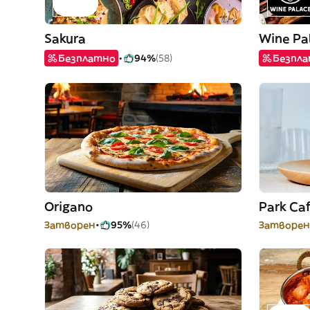
Sakura
Wine Pa
Безплатно
94%
(58)
Безпл
Origano
Park Ca
Затворен
95%
(46)
Затворен