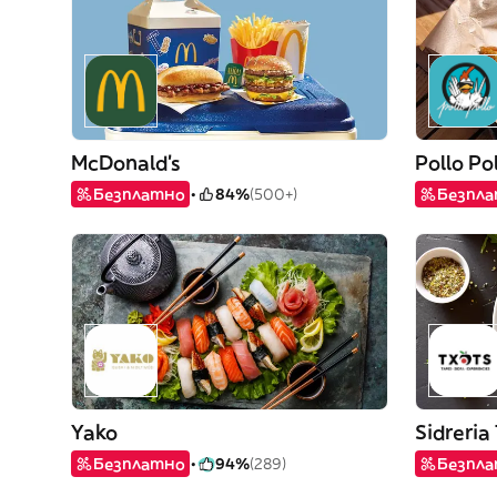
McDonald's
Pollo Po
Безплатно
84%
(500+)
Безпл
Yako
Sidreria
Безплатно
94%
(289)
Безпл