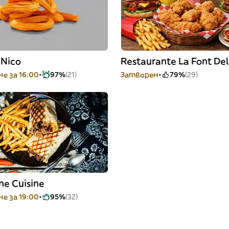
 Nico
Restaurante La Font Del
е за 16:00
97%
(21)
Затворен
79%
(29)
ne Cuisine
е за 19:00
95%
(32)