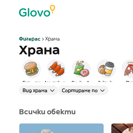
Фигерас
Храна
Храна
Бургери
Американска
Снаксове
Закуска
Пи
Вид храна
Сортиране по
Всички обекти