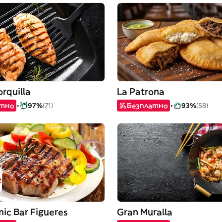
orquilla
La Patrona
атно
97%
(71)
Безплатно
93%
(58)
ic Bar Figueres
Gran Muralla