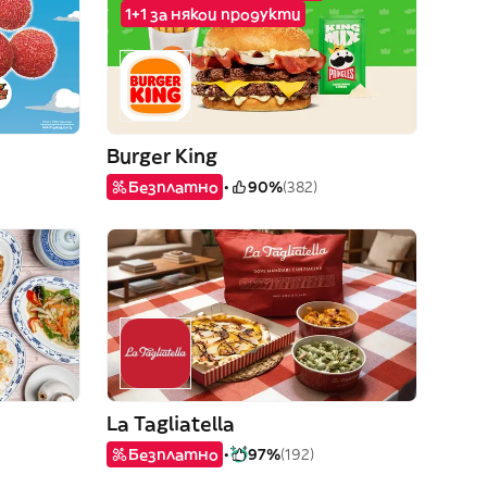
1+1 за някои продукти
Burger King
Безплатно
90%
(382)
La Tagliatella
Безплатно
97%
(192)