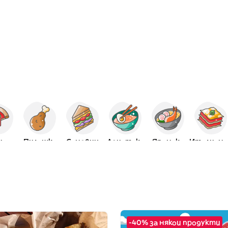
ца
Пилешко
Сандвич
Азиатска
Японска
И
-40% за някои продукти