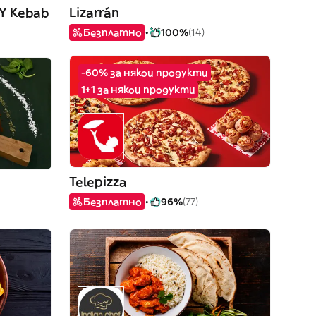
 Y Kebab
Lizarrán
Безплатно
100%
(14)
-60% за някои продукти
1+1 за някои продукти
Telepizza
Безплатно
96%
(77)