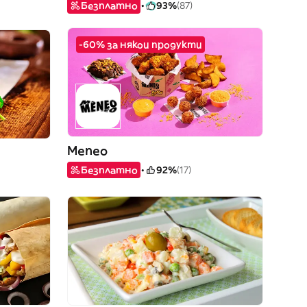
Безплатно
93%
(87)
-60% за някои продукти
Meneo
Безплатно
92%
(17)