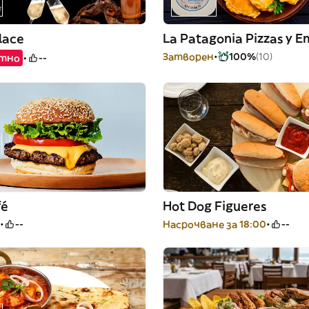
lace
Затворен
100%
(10)
атно
--
fé
Hot Dog Figueres
--
Насрочване за 18:00
--