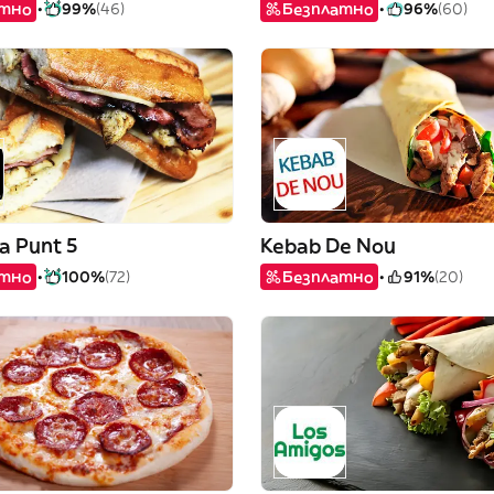
атно
99%
(46)
Безплатно
96%
(60)
a Punt 5
Kebab De Nou
атно
100%
(72)
Безплатно
91%
(20)