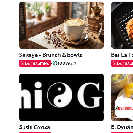
Savage - Brunch & bowls
Bar La F
Безплатно
100%
(27)
Безпл
Sushi Gyoza
El Dynàm