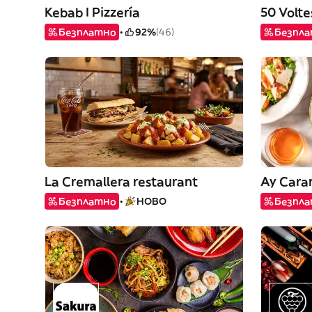
Kebab I Pizzería
50 Volte
Безплатно
92%
(46)
Безпл
La Cremallera restaurant
Ay Car
Безплатно
НОВО
Безпл