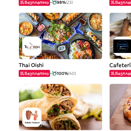
Безплатно
98%
(23)
Безпл
Thai Oishi
Cafeterí
Безплатно
100%
(40)
Безпл