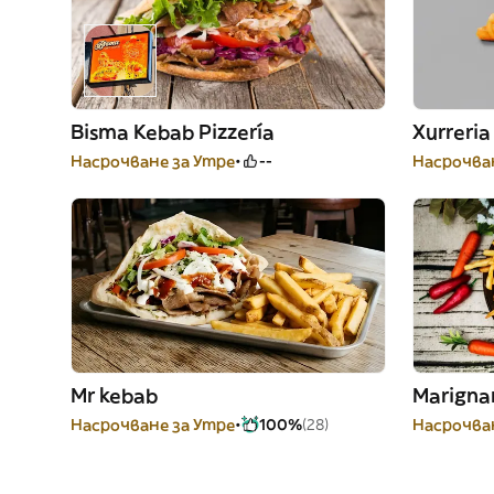
Bisma Kebab Pizzería
Xurreria
Насрочване за Утре
--
Насрочван
Mr kebab
Marigna
Насрочване за Утре
100%
(28)
Насрочван