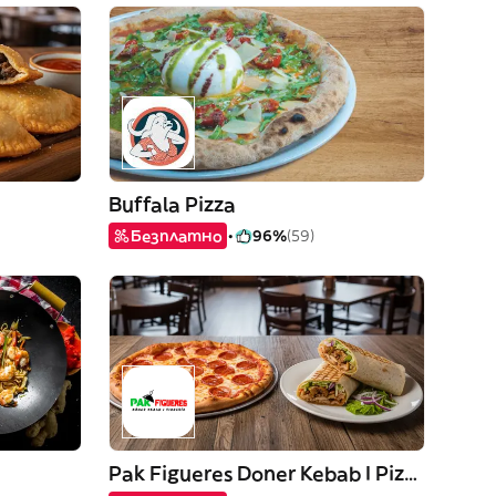
Buffala Pizza
Безплатно
96%
(59)
Pak Figueres Doner Kebab I Pizzería