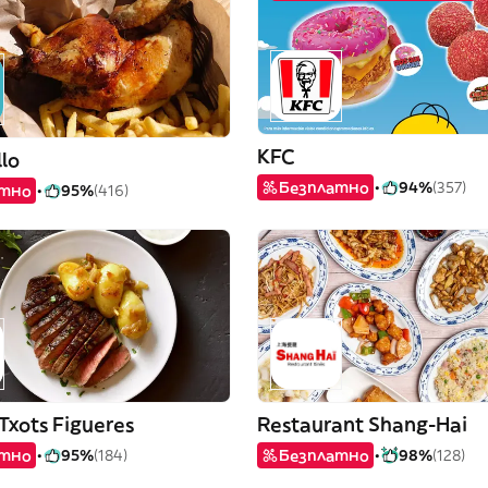
KFC
llo
Безплатно
94%
(357)
атно
95%
(416)
 Txots Figueres
Restaurant Shang-Hai
атно
95%
(184)
Безплатно
98%
(128)