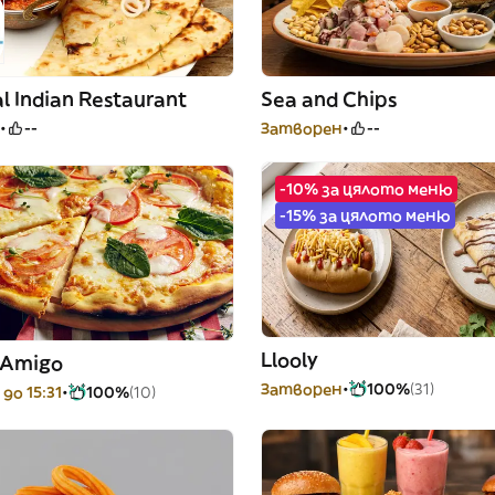
l Indian Restaurant
Sea and Chips
--
Затворен
--
-10% за цялото меню
-15% за цялото меню
Llooly
a Amigo
Затворен
100%
(31)
до 15:31
100%
(10)