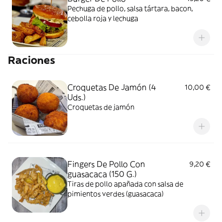
Pechuga de pollo, salsa tártara, bacon,
cebolla roja y lechuga
Raciones
Croquetas De Jamón (4
10,00 €
Uds.)
Croquetas de jamón
Fingers De Pollo Con
9,20 €
guasacaca (150 G.)
Tiras de pollo apañada con salsa de
pimientos verdes (guasacaca)