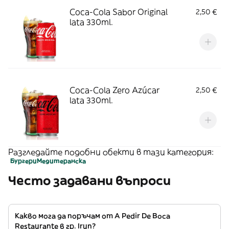
Coca-Cola Sabor Original
2,50 €
lata 330ml.
Coca-Cola Zero Azúcar
2,50 €
lata 330ml.
Разгледайте подобни обекти в тази категория:
Бургери
Медитеранска
Често задавани въпроси
Какво мога да поръчам от A Pedir De Boca
Restaurante в гр. Irun?