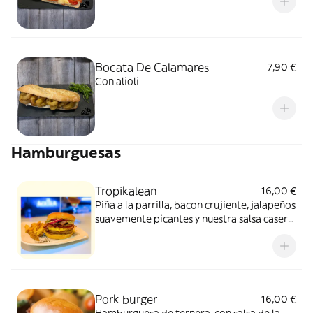
Bocata De Calamares
7,90 €
Con alioli
Hamburguesas
Tropikalean
16,00 €
Piña a la parrilla, bacon crujiente, jalapeños
suavemente picantes y nuestra salsa casera
secreta. El equilibrio perfecto entre dulce,
ahumado y picante.
Pork burger
16,00 €