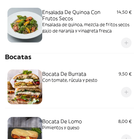
extra y hierbas frescas.
Ensalada De Quinoa Con
14,50 €
Frutos Secos
Ensalada de quinoa, mezcla de fritos secos
gajo de naranja y vinagreta fresca
Bocatas
Bocata De Burrata
9,50 €
Con tomate, rúcula y pesto
Bocata De Lomo
8,00 €
Pimientos y queso