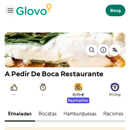
Вход
A Pedir De Boca Restaurante
-
--
0,19 €
Prime
Безплатно
Ensaladas
Bocatas
Hamburguesas
Raciones