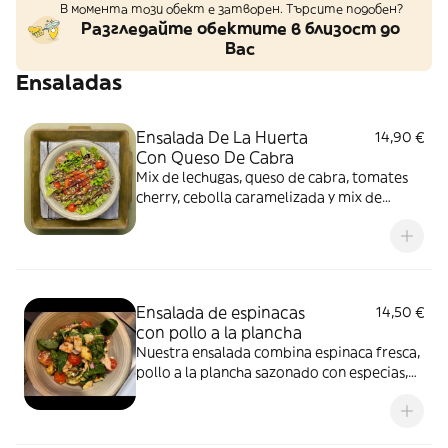
В момента този обект е затворен. Търсите подобен?
Разгледайте обектите в близост до
Вас
Ensaladas
Ensalada De La Huerta
14,90 €
Con Queso De Cabra
Mix de lechugas, queso de cabra, tomates
cherry, cebolla caramelizada y mix de
frutos secos.
Ensalada de espinacas
14,50 €
con pollo a la plancha
Nuestra ensalada combina espinaca fresca,
pollo a la plancha sazonado con especias,
calabacín dorado, tomates cherry jugosos y
cebolla morada crujiente. Todo aderezado
con un toque de aceite de oliva virgen