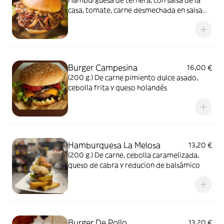
Hamburguesa de ternera, con salsa de la
casa, tomate, carne desmechada en salsa
barbacoa y pan brioche
Burger Campesina
16,00 €
(200 g.) De carne pimiento dulce asado,
cebolla frita y queso holandés
Hamburquesa La Melosa
13,20 €
(200 g.) De carne, cebolla caramelizada,
queso de cabra y reducion de balsámico
Burger De Pollo
13,20 €