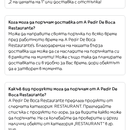
„2 на цената на 1“ или доставка с отстъпка!
Кога мога да поръчам доставка от A Pedir De Boca
Restaurante?
Може да направите своята поръчка по всяко време
през работното време на A Pedir De Boca
Restaurante’s. Благодарение на нашата бърза
доставка ще може да се насладите на поръчката си
в рамките на минути! Може също така да планирате
доставката си в удобно за Вас време, дори обектът
да е затворен в момента.
Какъв вид продукти мога да поръчам от A Pedir De
Boca Restaurante?
A Pedir De Boca Restaurante предлага продукти от
следната категория: RESTAURANT. Прегледайте
списъка с продукти по-горе, за да видите какво може
да поръчате. Не се колебайте да проверите и други
налични обекти от категория „RESTAURANT“ в гр.
Irun.