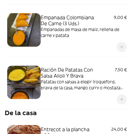
Empanada Colombiana
9,00 €
De Carne (3 Uds.)
Empanadas de masa de maiz, rellena de
carne y patata
Ración De Patatas Con
7,50 €
Salsa Alioli Y Brava
Patatas con salsas a elegir (roqueford,
brava de la casa, mango curry o mostaza
miel)
De la casa
Entrecot a la plancha
24,00 €