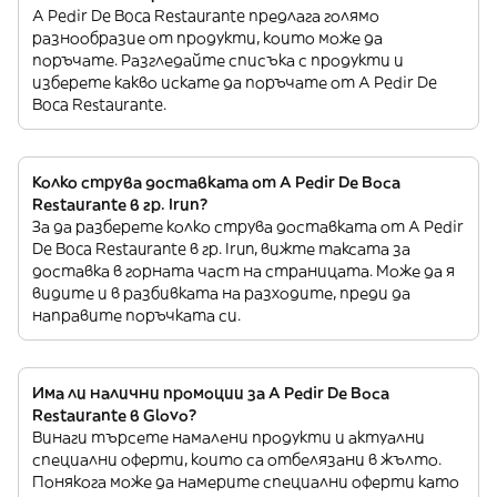
A Pedir De Boca Restaurante предлага голямо
разнообразие от продукти, които може да
поръчате. Разгледайте списъка с продукти и
изберете какво искате да поръчате от A Pedir De
Boca Restaurante.
Колко струва доставката от A Pedir De Boca
Restaurante в гр. Irun?
За да разберете колко струва доставката от A Pedir
De Boca Restaurante в гр. Irun, вижте таксата за
доставка в горната част на страницата. Може да я
видите и в разбивката на разходите, преди да
направите поръчката си.
Има ли налични промоции за A Pedir De Boca
Restaurante в Glovo?
Винаги търсете намалени продукти и актуални
специални оферти, които са отбелязани в жълто.
Понякога може да намерите специални оферти като