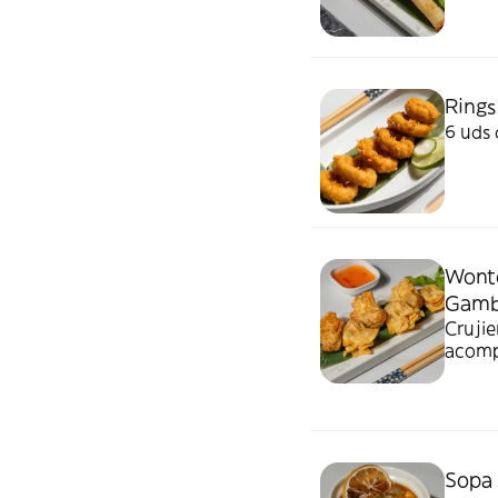
Rings 
6 uds 
Wonto
Gamba
Crujie
acompa
Sopa 