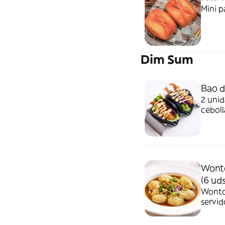
Mini p
Dim Sum
Bao d
2 unid
cebol
spicy.
Wonto
(6 uds
Wonton
servid
dulce.