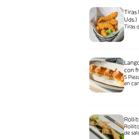
Tiras
Uds.)
Tiras 
Lango
con f
5 Piez
en cam
Rolli
Rolli
de sal