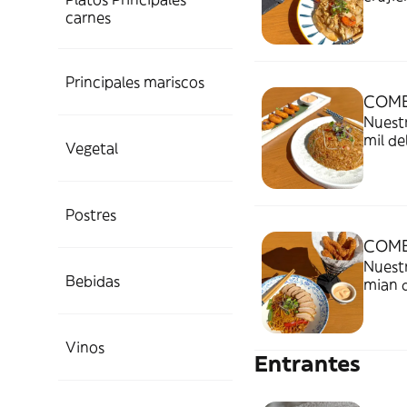
Shang
carnes
saltea
Principales mariscos
COM
Nuest
mil de
Vegetal
salsa 
Postres
COMB
Nuestr
Bebidas
mian 
Vinos
Entrantes