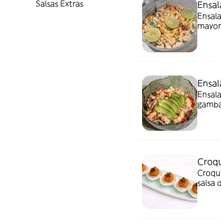
Salsas Extras
Ensal
Ensala
mayon
Ensal
Ensal
gambas
Croqu
Croque
salsa 