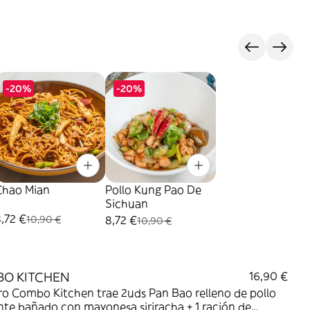
-20%
-20%
Chao Mian
Pollo Kung Pao De
Sichuan
,72 €
8,72 €
10,90 €
10,90 €
O KITCHEN
16,90 €
o Combo Kitchen trae 2uds Pan Bao relleno de pollo
nte bañado con mayonesa siriracha + 1 ración de