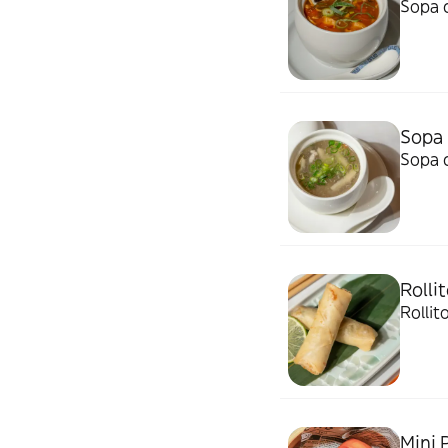
Sopa c
Sopa 
Sopa c
Rolli
Rollit
Mini 