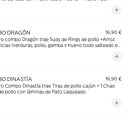
hái Tteokbokki (pasta Tteokbokki, huevo y verduras
das).
BO DRAGÓN
16,90 €
ro combo Dragón trae 5uds de Rings de pollo +Arroz
licias (verduras, pollo, gamba y huevo todo salteado en
de soja)
O DINASTÍA
16,90 €
o Combo Dinastía trae Tiras de pollo cajún + 1 Chao
de pollo con láminas de Pato Laqueado.