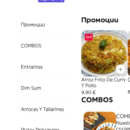
Промоции
Промоции
1+1
COMBOS
Entrantes
Arroz Frito De Curry
Y Pollo
Dim Sum
8
9,90 €
COMBOS
Arroces Y Tallarines
COMB
Nuestr
crujie
Platos Principales