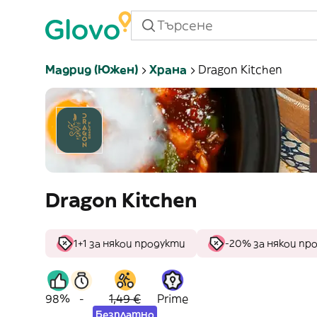
Мадрид (южен)
Храна
Dragon Kitchen
Dragon Kitchen
1+1 за някои продукти
-20% за някои пр
98%
-
1,49 €
Prime
Безплатно