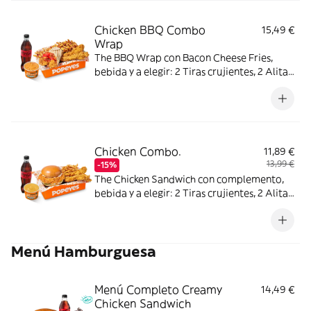
Chicken BBQ Combo
15,49 €
Wrap
The BBQ Wrap con Bacon Cheese Fries,
bebida y a elegir: 2 Tiras crujientes, 2 Alitas
picantes, 2 Alitas picantes crujientes o 3
Real Nuggets.
Chicken Combo.
11,89 €
13,99 €
-15%
The Chicken Sandwich con complemento,
bebida y a elegir: 2 Tiras crujientes, 2 Alitas
picantes o 3 Real Nuggets.
Menú Hamburguesa
Menú Completo Creamy
14,49 €
Chicken Sandwich