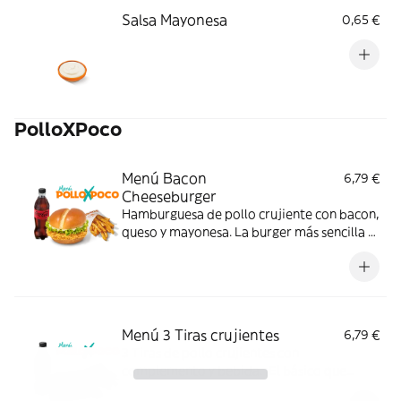
Salsa Mayonesa
0,65 €
PolloXPoco
Menú Bacon
6,79 €
Cheeseburger
Hamburguesa de pollo crujiente con bacon,
queso y mayonesa. La burger más sencilla y
sabrosa; con complemento y bebida.
Menú 3 Tiras crujientes
6,79 €
3 Tiras de pollo crujientes con
complemento y bebida. ¡El básico que
nunca falla!