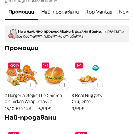
дни преди намалението
Промоции
Най-продавани
Top Ventas
Noved
Не е налично проследяване в реално време.
Поръчките
се доставят директно от обекта.
Промоции
-50%
1+1
1+1
2 Burger a elegir
The Chicken
3 Real Nuggets
o Chicken Wrap
Classic
Crujientes
+ 2 Patatas + 10
15,10 €
6,99 €
3,99 €
30,20 €
Aros
Най-продавани