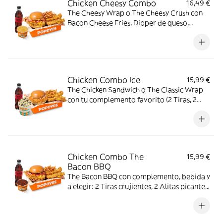
Chicken Cheesy Combo
16,49 €
The Cheesy Wrap o The Cheesy Crush con
Bacon Cheese Fries, Dipper de queso,
bebida mediana y a elegir: 2 Tiras
crujientes, 2 Alitas picantes, 2 Alitas
picantes crujientes o 3 Real Nuggets.
Chicken Combo Ice
15,99 €
The Chicken Sandwich o The Classic Wrap
con tu complemento favorito (2 Tiras, 2
Alitas picantes o 3 Real Nuggets), Patatas
cajún, bebida y Pop Cream de Oreo o Kit
Kat. El combo creado para los indecisos
profesionales.
Chicken Combo The
15,99 €
Bacon BBQ
The Bacon BBQ con complemento, bebida y
a elegir: 2 Tiras crujientes, 2 Alitas picantes
o 3 Real Nuggets.