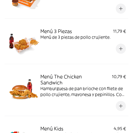
favorito, con complemento y bebida. Todo
en una sola Box para que no tengas que
elegir.
Menú 3 Piezas
11,79 €
Menú de 3 piezas de pollo crujiente.
Menú The Chicken
10,79 €
Sandwich
Hamburguesa de pan brioche con filete de
pollo crujiente, mayonesa y pepinillos. Con
complemento y bebida.
Menú Kids
4,95 €