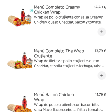
Menú Completo Creamy
14,49 €
Chicken Wrap
Wrap de pollo crujiente con salsa Creamy
Chicken, queso Cheddar, bacon y tomate,
acompañado de complemento, bebida y
helado. Sabor completo de principio a fin.
Menú Completo The Wrap
13,79 €
Crujiente
Wrap de filete de pollo crujiente, queso
Cheddar, cebolla crujiente, lechuga, salsa
BBQ y mayonesa. Con complemento y
bebida y helado
Menú Bacon Chicken
11,79 €
Wrap
Wrap de pollo crujiente con bacon bits,
salsa Mayo Bacon, cebolla frita y tomate.