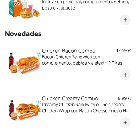
Incluye un principal, complemento, bebida,
postre y juguete.
Novedades
Chicken Bacon Combo
17,49 €
Bacon Chicken Sandwich con
complemento, bebida y a elegir: 2 Tiras
crujientes, 2 Alitas picantes o 3 Real
Nuggets. Ideal para los que creen que todo
mejora con bacon.
Chicken Creamy Combo
16,99 €
Creamy Chicken Sandwich o The Creamy
Chicken Wrap con Bacon Cheese Fries o Hot
Fries, Dipper Creamy Chicken, bebida
mediana y tu acompañamiento de pollo
favorito. El combo que lo tiene todo.