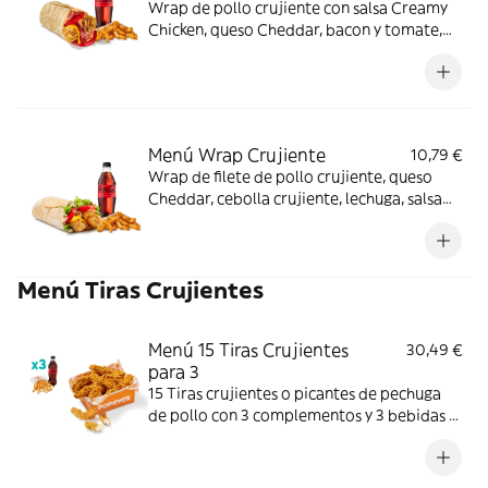
Wrap de pollo crujiente con salsa Creamy
Chicken, queso Cheddar, bacon y tomate,
acompañado de complemento y bebida.
Sabor completo de principio a fin.
Menú Wrap Crujiente
10,79 €
Wrap de filete de pollo crujiente, queso
Cheddar, cebolla crujiente, lechuga, salsa
BBQ y mayonesa. Con complemento y
bebida.
Menú Tiras Crujientes
Menú 15 Tiras Crujientes
30,49 €
para 3
15 Tiras crujientes o picantes de pechuga
de pollo con 3 complementos y 3 bebidas a
elegir. Textura crujiente y bocado jugoso;
perfecto para compartir entre 3.