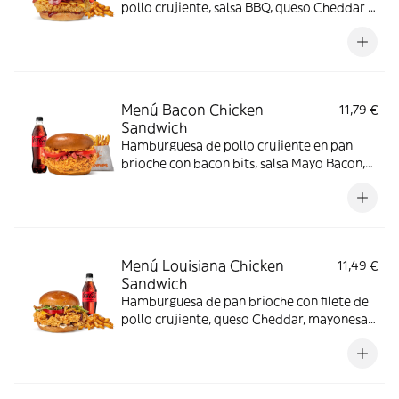
pollo crujiente, salsa BBQ, queso Cheddar y
bacon
Menú Bacon Chicken
11,79 €
Sandwich
Hamburguesa de pollo crujiente en pan
brioche con bacon bits, salsa Mayo Bacon,
cebolla frita y tomate. Hecha con cariño
para los amantes del bacon.
Menú Louisiana Chicken
11,49 €
Sandwich
Hamburguesa de pan brioche con filete de
pollo crujiente, queso Cheddar, mayonesa,
cebolla frita, salsa BBQ, lechuga y tomate.
Con complemento y bebida.