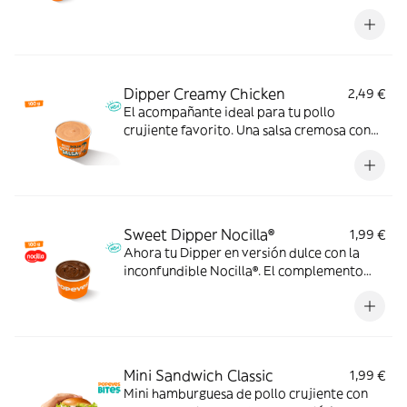
momento.
Dipper Creamy Chicken
2,49 €
El acompañante ideal para tu pollo
crujiente favorito. Una salsa cremosa con
ajo, pimienta y un ligero toque ácido que le
da un extra de sabor a cada bocado.
Pruébala y verás.
Sweet Dipper Nocilla®
1,99 €
Ahora tu Dipper en versión dulce con la
inconfundible Nocilla®. El complemento
perfecto para disfrutar con tus postres
favoritos.
Mini Sandwich Classic
1,99 €
Mini hamburguesa de pollo crujiente con