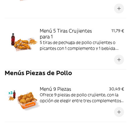
más helado. Crujientes y jugosas; perfecto
para un final dulce.
Menú 5 Tiras Crujientes
11,79 €
para 1
5 tiras de pechuga de pollo crujientes o
picantes con 1 complemento y 1 bebida.
Crujiente por fuera y jugoso por dentro;
perfecto para una comida individual.
Menús Piezas de Pollo
Menú 9 Piezas
30,49 €
Ofrece 9 piezas de pollo crujiente, con la
opción de elegir entre tres complementos
(patatas o aros de cebolla) y tres bebidas.