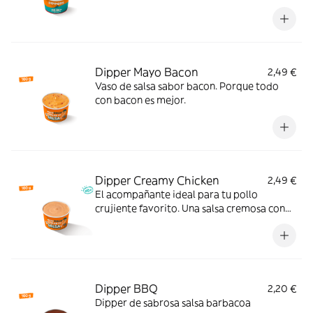
perfecto.
Dipper Mayo Bacon
2,49 €
Vaso de salsa sabor bacon. Porque todo
con bacon es mejor.
Dipper Creamy Chicken
2,49 €
El acompañante ideal para tu pollo
crujiente favorito. Una salsa cremosa con
ajo, pimienta y un ligero toque ácido que le
da un extra de sabor a cada bocado.
Pruébala y verás.
Dipper BBQ
2,20 €
Dipper de sabrosa salsa barbacoa