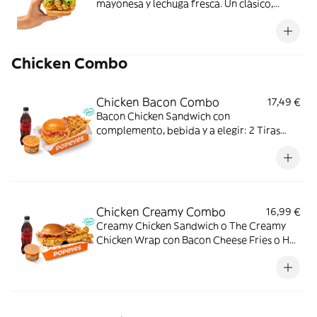
mayonesa y lechuga fresca. Un clásico,
perfecto para cualquier momento.
Chicken Combo
Chicken Bacon Combo
17,49 €
Bacon Chicken Sandwich con
complemento, bebida y a elegir: 2 Tiras
crujientes, 2 Alitas picantes o 3 Real
Nuggets. Ideal para los que creen que todo
mejora con bacon.
Chicken Creamy Combo
16,99 €
Creamy Chicken Sandwich o The Creamy
Chicken Wrap con Bacon Cheese Fries o Hot
Fries, Dipper Creamy Chicken, bebida
mediana y tu acompañamiento de pollo
favorito. El combo que lo tiene todo.