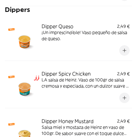
Dippers
Dipper Queso
2,49 €
¡Un imprescindible! Vaso pequeño de salsa
de queso.
Dipper Spicy Chicken
2,49 €
LA salsa de Heinz. Vaso de 100gr de salsa
cremosa y especiada, con un dulzor suave y
un picante equilibrado que potencia el
sabor y la hace irresistible. El match ideal
para tu pollo crujiente.
Dipper Honey Mustard
2,49 €
Salsa miel y mostaza de Heinz en vaso de
100gr. De sabor suave con el toque dulce