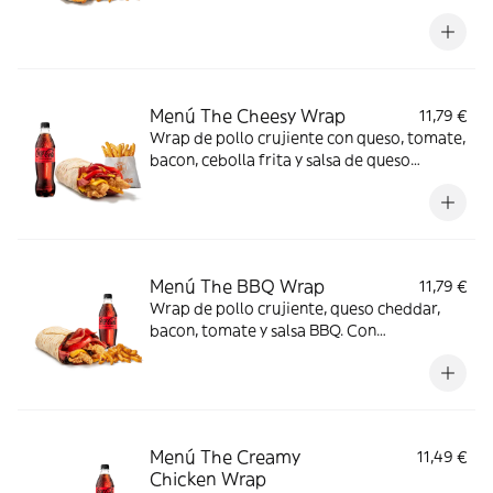
Con complemento y bebida para una
comida de 10.
Menú The Cheesy Wrap
11,79 €
Wrap de pollo crujiente con queso, tomate,
bacon, cebolla frita y salsa de queso
cheddar. Con complemento y bebida.
Menú The BBQ Wrap
11,79 €
Wrap de pollo crujiente, queso cheddar,
bacon, tomate y salsa BBQ. Con
complemento y bebida.
Menú The Creamy
11,49 €
Chicken Wrap