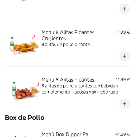
rebozado, perfectas para picar o
compartir.
Menu 8 Alitas Picantes
11,99 €
Crujientes
8 alitas de pollo picante
Menu 8 Alitas Picantes
11,99 €
8 alitas de pollo picantes con bebida y
complemento. Jugosas y sin rebozado,
perfectas para picar o compartir.
Box de Pollo
Menú Box Dipper Pa
41,29 €