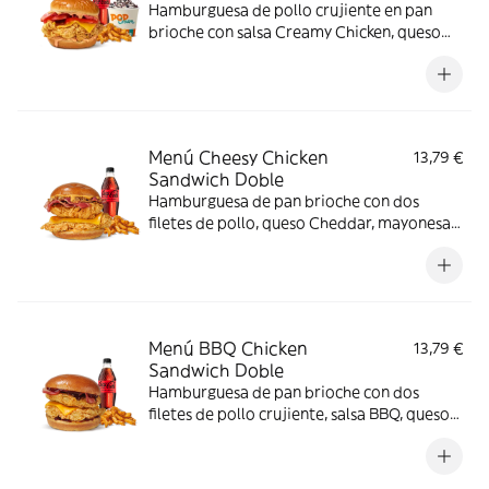
Hamburguesa de pollo crujiente en pan
brioche con salsa Creamy Chicken, queso
Cheddar, bacon y tomate, acompañada de
complemento, bebida y helado. El menú
que siempre apetece.
Menú Cheesy Chicken
13,79 €
Sandwich Doble
Hamburguesa de pan brioche con dos
filetes de pollo, queso Cheddar, mayonesa,
lechuga y tomate. Con complemento y
bebida.
Menú BBQ Chicken
13,79 €
Sandwich Doble
Hamburguesa de pan brioche con dos
filetes de pollo crujiente, salsa BBQ, queso
Cheddar y bacon. Con complemento y
bebida.