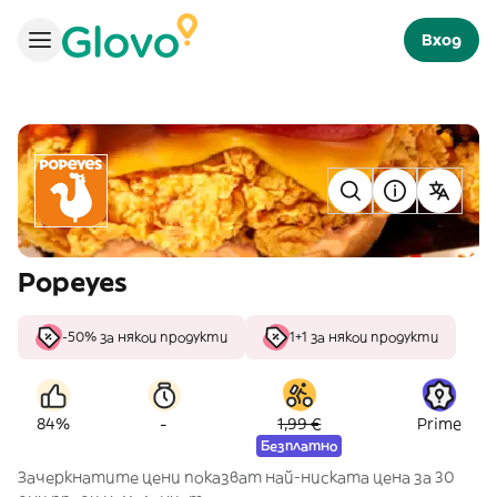
Вход
Popeyes
-50% за някои продукти
1+1 за някои продукти
-
84%
1,99 €
Prime
Безплатно
Зачеркнатите цени показват най-ниската цена за 30