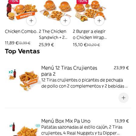
-15%
-50%
Chicken Combo.
2 The Chicken
2 Burger a elegir
Sandwich + 2
o Chicken Wrap
11,89 €
13,99 €
Patatas + 8 Aros
+ 2 Patatas + 10
25,99 €
15,10 €
30,20 €
de cebolla
Aros
Top Ventas
Menú 12 Tiras Crujientes
23,99 €
para 2
12 Tiras crujientes o picantes de pechuga
de pollo con 2 complementos y 2 bebidas a
elegir. Mucho crunch y jugosidad; ideal para
compartir entre dos.
Menú Box Mix Pa Uno
13,99 €
Patatas sazonadas al estilo cajún, 2 Tiras
crujientes, 4 Real Nuggets y tu Dipper