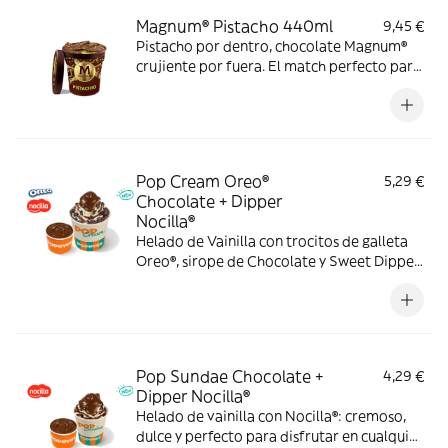
Magnum® Pistacho 440ml
9,45 €
Pistacho por dentro, chocolate Magnum®
crujiente por fuera. El match perfecto para
los amantes del pistacho. Solo a domicilio.
Pop Cream Oreo®
5,29 €
Chocolate + Dipper
Nocilla®
Helado de Vainilla con trocitos de galleta
Oreo®, sirope de Chocolate y Sweet Dipper
de Nocilla® para llevar cada cucharada al
siguiente nivel.
Pop Sundae Chocolate +
4,29 €
Dipper Nocilla®
Helado de vainilla con Nocilla®: cremoso,
dulce y perfecto para disfrutar en cualquier