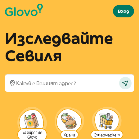
Вход
Изследвайте
Севиля
El Súper de
Храна
Супермаркет
Glovo