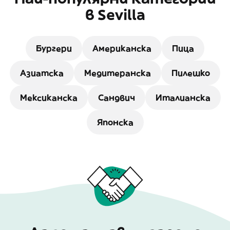
в Sevilla
Бургери
Американска
Пица
Азиатска
Медитеранска
Пилешко
Мексиканска
Сандвич
Италианска
Японска