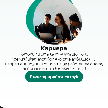
Кариера
Готови ли сте за вълнуващо ново
предизвикателство? Ако сте амбициозни,
непретенциозни и обичате да работите с хора,
непременно се свържете с нас!
Регистрирайте се тук