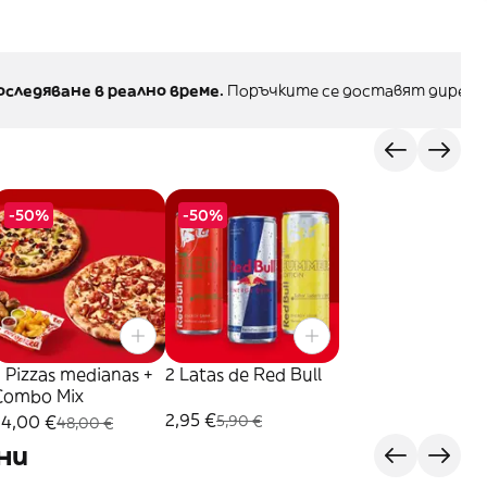
оследяване в реално време.
Поръчките се доставят директ
-50%
-50%
 Pizzas medianas +
2 Latas de Red Bull
Combo Mix
2,95 €
24,00 €
5,90 €
48,00 €
ни