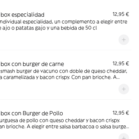
ibox especialidad
12,95 €
Individual especialidad, un complemento a elegir entre
 ajo o patatas gajo y una bebida de 50 cl
ibox con burger de carne
12,95 €
 smash burger de vacuno con doble de queso cheddar,
a caramelizada y bacon crispy. Con pan brioche. A
 entre salsa barbacoa o salsa burger. Acompañada de
ción de patatas gajo y una bebida de 50 cl
ibox con Burger de Pollo
12,95 €
rguesa de pollo con queso cheddar y bacon crispy.
n brioche. A elegir entre salsa barbacoa o salsa burger.
añada de una ración de patatas gajo y una bebida de