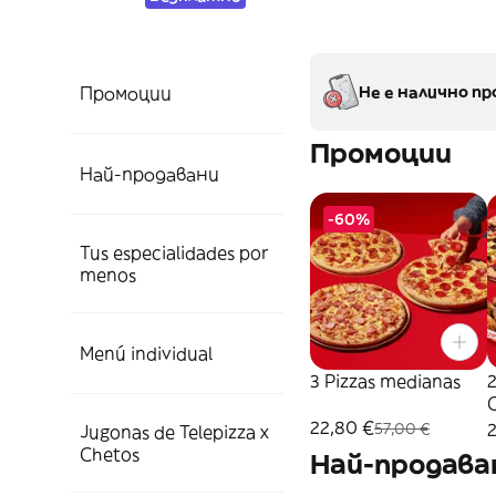
Промоции
Не е налично пр
Промоции
Най-продавани
-60%
Tus especialidades por
menos
Menú individual
3 Pizzas medianas
2
22,80 €
57,00 €
Jugonas de Telepizza x
Chetos
Най-продава