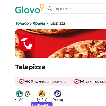
Толедо
Храна
Telepizza
Telepizza
-60% за някои продукти
1+1 за някои п
98%
-
1,95 €
Prime
Безплатно