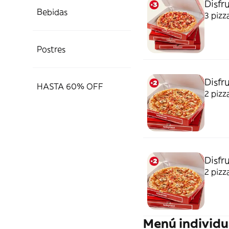
Disfru
Bebidas
3 pizz
Postres
Disfru
HASTA 60% OFF
2 pizz
Disfr
2 pizz
Menú individu