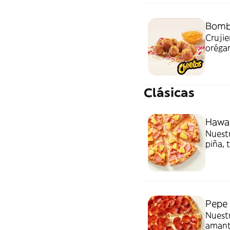
Bomba
Crujie
orégan
toppi
Quesa
Clásicas
Hawai
Nuestr
piña, 
siempr
Pepe 
Nuestr
amante