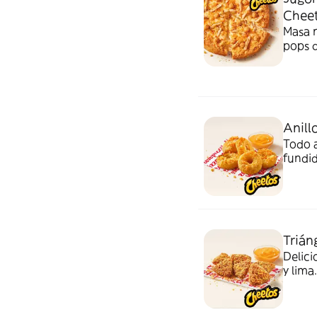
Chee
Masa n
pops d
huella
Anill
Todo a
fundi
salsa 
Trián
Delici
y lim
acomp