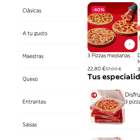
-60%
Clásicas
A tu gusto
3 Pizzas medianas
D
Maestras
22,80 €
57,00 €
Tus especiali
Queso
Disfru
Entrantes
3 pizz
Salsas