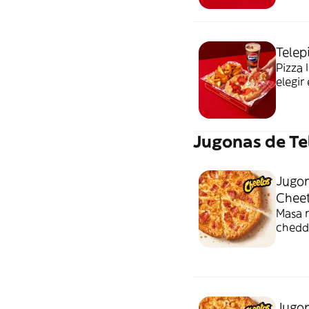
Telep
Pizza 
elegir
Jugonas de Te
Jugon
Chee
Masa n
chedda
Cheet
Jugon