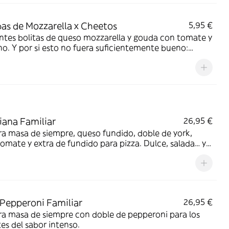
s de Mozzarella x Cheetos
5,95 €
ntes bolitas de queso mozzarella y gouda con tomate y
o. Y por si esto no fuera suficientemente bueno:
ng de Cheetos acompañado de nuestra salsa
brosa.
ana Familiar
26,95 €
a masa de siempre, queso fundido, doble de york,
tomate y extra de fundido para pizza. Dulce, salada… y
e deliciosa.
Pepperoni Familiar
26,95 €
a masa de siempre con doble de pepperoni para los
s del sabor intenso.