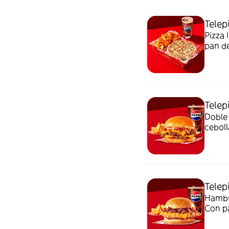
Telep
Pizza 
pan de
Telep
Doble
ceboll
elegir
una ra
Telep
Hambu
Con pa
Acomp
50 cl