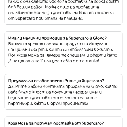
какво е очакваното време за доставка за всеки обект
във Вашия район. Може също да проверите
очакваното време за доставка на Вашата поръчка
от Supercaro при етапа на плащане.
Има ли налични промоции за Supercaro в Glovo?
Винаги търсете намалени продукти и актуални
специални оферти, които са отбелязани в жълто.
Понякога може да намерите специални оферти като
„2 на цената на 1“ или доставка с отстъпка!
Предлага ли се абонамент Prime за Supercaro?
Да. Prime е абонаментната програма на Glovo, която
дава възможност да получите неограничени
безплатни доставки от някои от нашите
партньори, както и други предимства!
Кога мога да поръчам доставка от Supercaro?