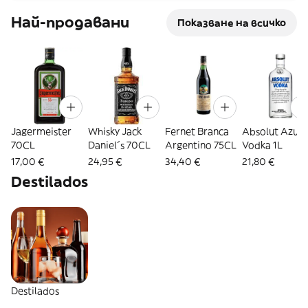
Най-продавани
Показване на всичко
Jagermeister
Whisky Jack
Fernet Branca
Absolut Azul
70CL
Daniel´s 70CL
Argentino 75CL
Vodka 1L
17,00 €
24,95 €
34,40 €
21,80 €
Destilados
Destilados