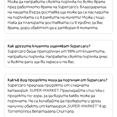
Може да направите своята поръчка по всяко време
през работното време на Supercaro’s. Благодарение
на нашата бърза доставка ще може да се насладите
на поръчката си в рамките на минути! Може също
така да планирате доставката си в удобно за Вас
време, дори обектът да е затворен в момента.
Как другите клиенти оценяват Supercaro?
Supercaro беше препоръчан от 98% от клиентите,
направили поръчка. Направете своята поръчка днес
и вижте дали ще Ви хареса и на Вас.
Какъв вид продукти мога да поръчам от Supercaro?
Supercaro предлага продукти от следната
категория: SUPER-MARKET. Прегледайте списъка с
продукти по-горе, за да видите какво може да
поръчате. Не се колебайте да проверите и други
налични обекти от категория „SUPER-MARKET“ в гр.
Torremolinos Benalmadena Churriana.