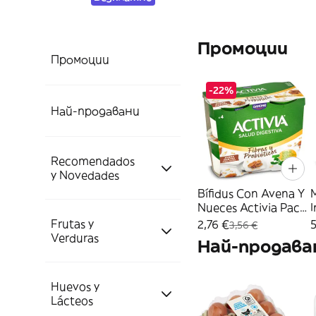
Промоции
Промоции
-22%
Най-продавани
Recomendados
y Novedades
Bífidus Con Avena Y
Nueces Activia Pack
4 X 115 G
Frutas y
Novedades Dia
2,76 €
5
3,56 €
Verduras
Най-продава
Mejor Valorados
NOVEDAD DIA
Huevos y
Frutas
Lácteos