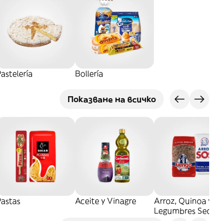
astelería
Bollería
Показване на всичко
Pastas
Aceite y Vinagre
Arroz, Quinoa y
Legumbres Secos