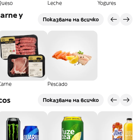
Queso
Leche
Yogures
Carne y
Показване на всичко
Carne
Pescado
cos
Показване на всичко