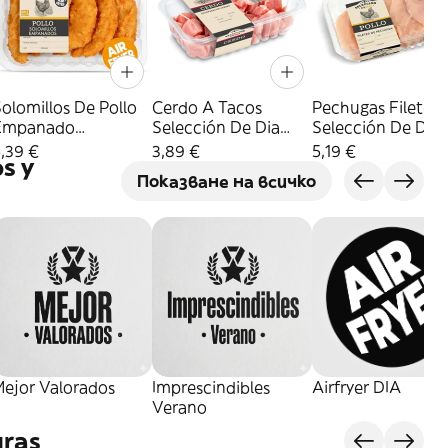
olomillos De Pollo
Cerdo A Tacos
Pechugas Filetea
Empanado
Selección De Dia
Selección De Dia
elección De Dia
650 G Aprox.
Bandeja 650 G
,39 €
3,89 €
5,19 €
s y
700 G Aprox.
Aprox.
Показване на всичко
Mejor Valorados
Imprescindibles
Airfryer DIA
Verano
uras