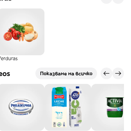
Verduras
eos
Показване на всичко