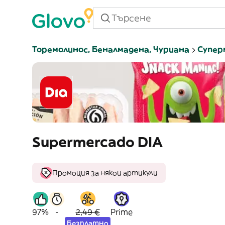
Торемолинос, Беналмадена, Чуриана
Супер
Supermercado DIA
Промоция за някои артикули
97%
-
2,49 €
Prime
Безплатно