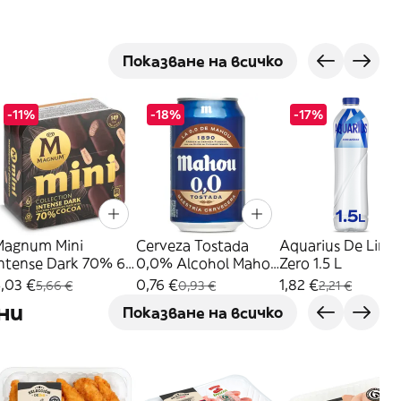
Показване на всичко
-11%
-18%
-17%
Magnum Mini
Cerveza Tostada
Aquarius De Lim
Intense Dark 70% 6
0,0% Alcohol Mahou
Zero 1.5 L
X 44 G
33 Cl
,03 €
0,76 €
1,82 €
5,66 €
0,93 €
2,21 €
ни
Показване на всичко