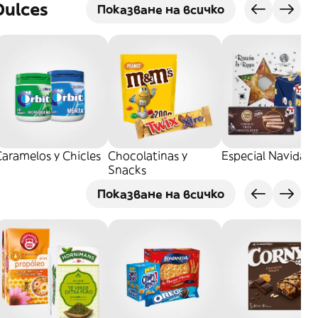
Dulces
Показване на всичко
aramelos y Chicles
Chocolatinas y
Especial Navidad
Snacks
Показване на всичко