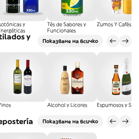
sotónicas y
Tés de Sabores y
Zumos Y Cafés
Energéticas
Funcionales
tilados y
Показване на всичко
Vinos
Alcohol y Licores
Espumosos y Sidr
epostería
Показване на всичко