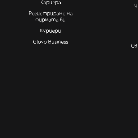
Кариера
Ч
Регистриране на
фирмата ви
Куриери
Glovo Business
Св