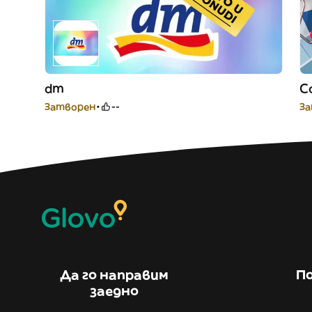
dm
C
Затворен
--
З
Да го направим
По
заедно