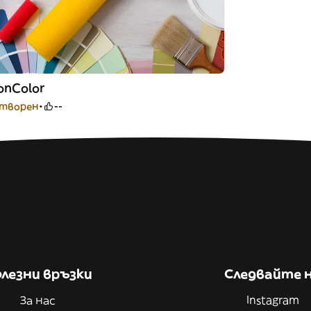
onColor
атворен
--
лезни връзки
Следвайте 
За нас
Instagram