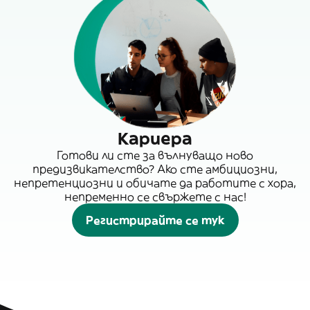
Кариера
Готови ли сте за вълнуващо ново
предизвикателство? Ако сте амбициозни,
непретенциозни и обичате да работите с хора,
непременно се свържете с нас!
Регистрирайте се тук