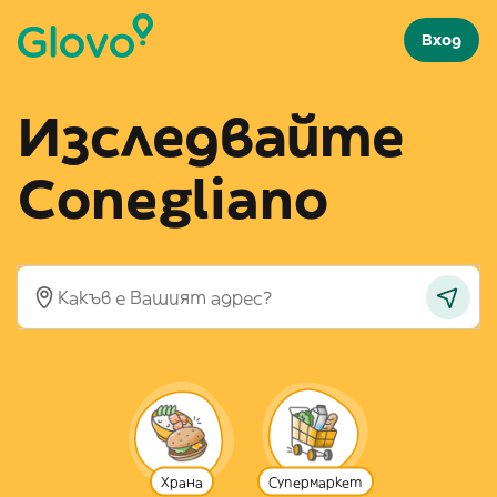
Вход
Изследвайте
Conegliano
Храна
Супермаркет