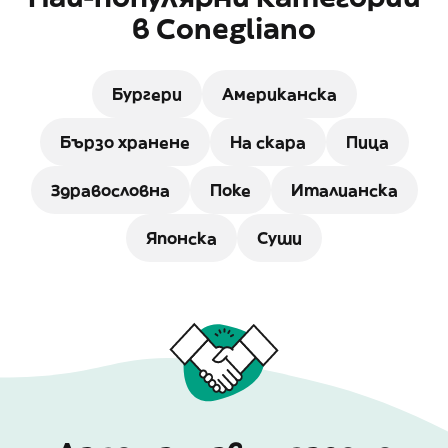
в Conegliano
Бургери
Американска
Бързо хранене
На скара
Пица
Здравословна
Поке
Италианска
Японска
Суши