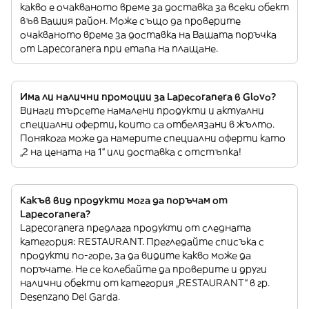
какво е очакваното време за доставка за всеки обект
във Вашия район. Може също да проверите
очакваното време за доставка на Вашата поръчка
от Lapecoranera при етапа на плащане.
Има ли налични промоции за Lapecoranera в Glovo?
Винаги търсете намалени продукти и актуални
специални оферти, които са отбелязани в жълто.
Понякога може да намерите специални оферти като
„2 на цената на 1“ или доставка с отстъпка!
Какъв вид продукти мога да поръчам от
Lapecoranera?
Lapecoranera предлага продукти от следната
категория: RESTAURANT. Прегледайте списъка с
продукти по-горе, за да видите какво може да
поръчате. Не се колебайте да проверите и други
налични обекти от категория „RESTAURANT“ в гр.
Desenzano Del Garda.