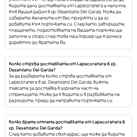
видите дали доставката от Lapecoranera е налична
във Вашия район в гр. Desenzano Del Garda. Може да
изберете желаните от Вас продукти и да ги
добавите към поръчката си. След като завършите
плащането, подготовката на Вашата поръчка ще
започне и скоро след това наш куриер ще я донесе
директно до вратата Ви.
Колко струва доставката от Lapecoranera в гр.
Desenzano Del Garda?
За да разберете колко струва доставката от
Lapecoranera в гр. Desenzano Del Garda, вижте
таксата за доставка в горната част на
страницата. Може да я видите и в разбивката на
разходите, преди да направите поръчката си.
Колко време отнема доставката от Lapecoranera в
гр. Desenzano Del Garda?
След като добавите своя адрес, ще може да видите