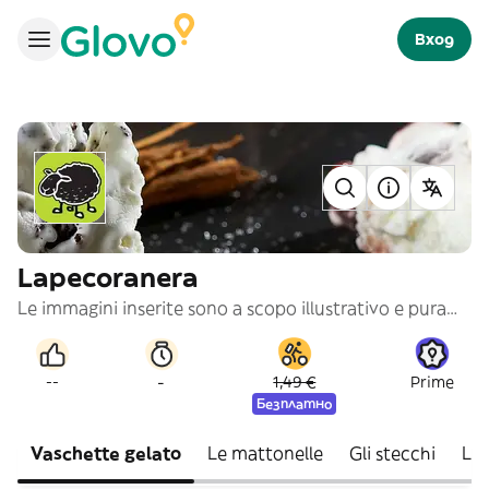
Вход
Lapecoranera
Le immagini inserite sono a scopo illustrativo e puramente indicativo
-
--
1,49 €
Prime
Безплатно
Vaschette gelato
Le mattonelle
Gli stecchi
Le