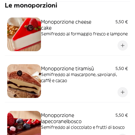
Le monoporzioni
Monoporzione cheese
5,50 €
cake
Semifreddo al formaggio fresco e lampone
Monoporzione tiramisù
5,50 €
Semifreddo al mascarpone, savoiardi,
caffè e cacao
Monoporzione
5,50 €
lapecoranelbosco
Semifreddo al cioccolato e frutti di bosco