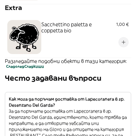
Extra
Sacchettino paletta e
1,00 €
coppetta bio
Разгледайте подобни обекти в тази категория:
Сладолед
Сладкиши
Често задавани въпроси
Как мога да поръчам доставка от Lapecoranera в гр.
Desenzano Del Garda?
За да поръчате доставка от Lapecoranera в гр.
Desenzano Del Garda, единственото, което трябва да
направите, е да отворите уебсайта или
приложението на Glovo и да отидете на категория
„RESTAURANT”. След това въведете адреса си, за да