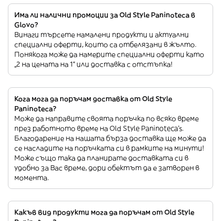
Има ли налични промоции за Old Style Paninoteca в
Glovo?
Винаги търсете намалени продукти и актуални
специални оферти, които са отбелязани в жълто.
Понякога може да намерите специални оферти като
„2 на цената на 1“ или доставка с отстъпка!
Кога мога да поръчам доставка от Old Style
Paninoteca?
Може да направите своята поръчка по всяко време
през работното време на Old Style Paninoteca’s.
Благодарение на нашата бърза доставка ще може да
се насладите на поръчката си в рамките на минути!
Може също така да планирате доставката си в
удобно за Вас време, дори обектът да е затворен в
момента.
Какъв вид продукти мога да поръчам от Old Style