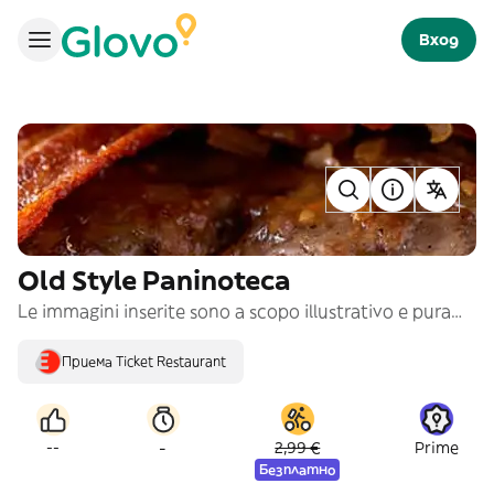
Вход
Old Style Paninoteca
Le immagini inserite sono a scopo illustrativo e puramente indicativo
Приема Ticket Restaurant
-
--
2,99 €
Prime
Безплатно