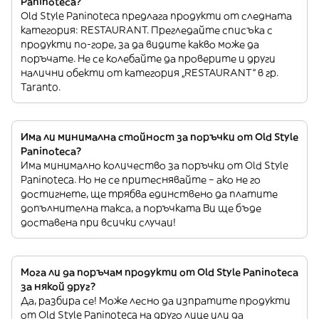
Paninoteca?
Old Style Paninoteca предлага продукти от следната
категория: RESTAURANT. Прегледайте списъка с
продукти по-горе, за да видите какво може да
поръчате. Не се колебайте да проверите и други
налични обекти от категория „RESTAURANT“ в гр.
Taranto.
Има ли минимална стойност за поръчки от Old Style
Paninoteca?
Има минимално количество за поръчки от Old Style
Paninoteca. Но не се притеснявайте – ако не го
достигнете, ще трябва единствено да платите
допълнителна такса, а поръчката Ви ще бъде
доставена при всички случаи!
Мога ли да поръчам продукти от Old Style Paninoteca
за някой друг?
Да, разбира се! Може лесно да изпратите продукти
от Old Style Paninoteca на друго лице или да