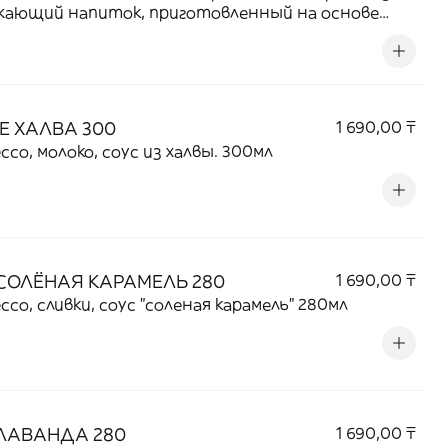
жающий напиток, приготовленный на основе
 Идеально подходит для теплых летних дней или
свежающая альтернатива горячему кофе
Е ХАЛВА 300
1 690,00 ₸
ссо, молоко, соус из халвы. 300мл
СОЛЁНАЯ КАРАМЕЛЬ 280
1 690,00 ₸
ссо, сливки, соус "соленая карамель" 280мл
ЛАВАНДА 280
1 690,00 ₸