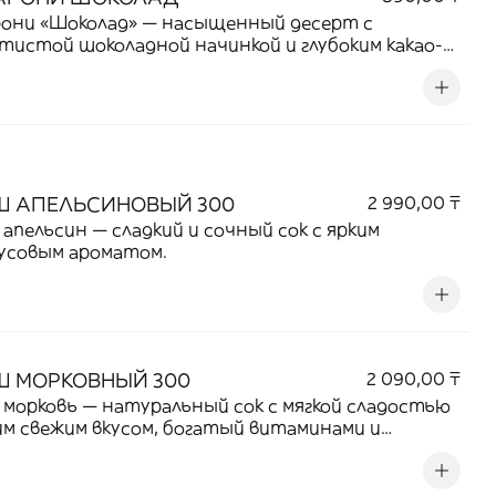
рони «Шоколад» — насыщенный десерт с
тистой шоколадной начинкой и глубоким какао-
м.
Ш АПЕЛЬСИНОВЫЙ 300
2 990,00 ₸
апельсин — сладкий и сочный сок с ярким
усовым ароматом.
Ш МОРКОВНЫЙ 300
2 090,00 ₸
морковь — натуральный сок с мягкой сладостью
им свежим вкусом, богатый витаминами и
зными веществами.