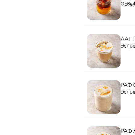
Осве
кофе.
как о
ЛАТТ
Эспре
РАФ 
Эспре
РАФ 