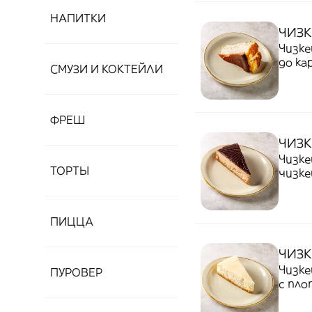
НАПИТКИ
ЧИЗК
Чизк
до ка
СМУЗИ И КОКТЕЙЛИ
нежно
сливо
ФРЕШ
ЧИЗК
Чизке
ТОРТЫ
чизке
барх
ПИЦЦА
ЧИЗК
Чизке
ПУРОВЕР
с пло
песоч