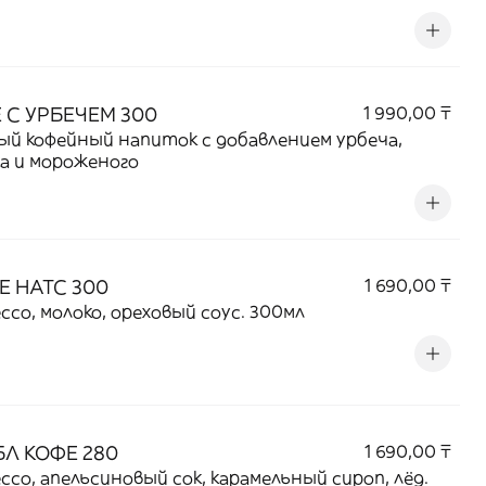
оватым вкусом и бархатистой текстурой.
 С УРБЕЧЕМ 300
1 990,00 ₸
й кофейный напиток с добавлением урбеча,
а и мороженого
Е НАТС 300
1 690,00 ₸
ссо, молоко, ореховый соус. 300мл
Л КОФЕ 280
1 690,00 ₸
ссо, апельсиновый сок, карамельный сироп, лёд.