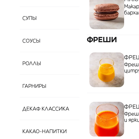
Мака
барха
СУПЫ
вкусо
ФРЕШИ
СОУСЫ
ФРЕ
РОЛЛЫ
Фреш 
цитр
ГАРНИРЫ
ФРЕ
ДЕКАФ КЛАССИКА
Фреш 
и ярк
поле
КАКАО-НАПИТКИ