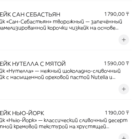
ЕЙК САН СЕБАСТЬЯН
1 790,00 ₸
ейк «Сан-Себастьян» творожный — запечённый
рамелизированной корочки чизкейк на основе
го творога с кремовой, мягкой серединой и лёгкой
чной сладостью.
ЕЙК НУТЕЛЛА С МЯТОЙ
1 590,00 ₸
йк «Нутелла» — нежный шоколадно-сливочный
йк с насыщенной ореховой пастой Nutella и
атистой текстурой.
ЕЙК НЬЮ-ЙОРК
1 190,00 ₸
йк «Нью-Йорк» — классический сливочный десерт
тной кремовой текстурой на хрустящей
ной основе и нежным ванильным ароматом.