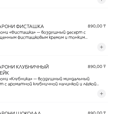
АРОНИ ФИСТАШКА
890,00 ₸
рони «Фисташка» — воздушный десерт с
щенным фисташковым кремом и тонким
вым послевкусием.
АРОНИ КЛУБНИЧНЫЙ
890,00 ₸
ЕЙК
они «Клубника» — воздушный миндальный
т с ароматной клубничной начинкой и лёгкой
ной сладостью
АРОНИ ШОКОЛАД
890,00 ₸