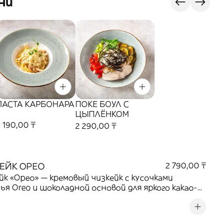
ни
ПАСТА КАРБОНАРА
ПОКЕ БОУЛ С
ЦЫПЛЁНКОМ
 190,00 ₸
2 290,00 ₸
ЕЙК ОРЕО
2 790,00 ₸
йк «Орео» — кремовый чизкейк с кусочками
ья Oreo и шоколадной основой для яркого какао-
 в каждом кусочке