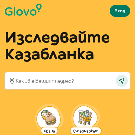
Вход
Изследвайте
Казабланка
Храна
Супермаркет