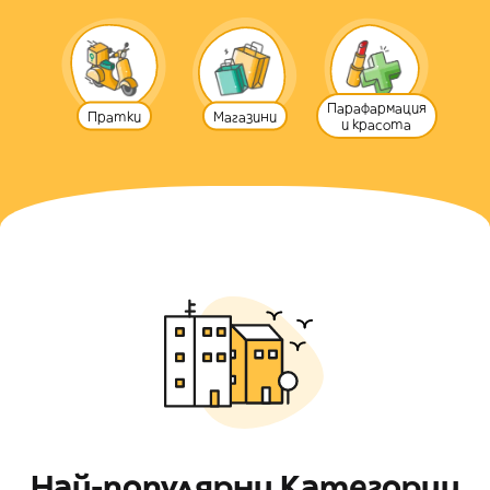
Парафармация
Пратки
Магазини
и красота
Най-популярни Категории