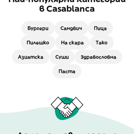
в Casablanca
Бургери
Сандвич
Пица
Пилешко
На скара
Тако
Азиатска
Суши
Здравословна
Паста