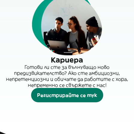
Кариера
Готови ли сте за вълнуващо ново
предизвикателство? Ако сте амбициозни,
непретенциозни и обичате да работите с хора,
непременно се свържете с нас!
Регистрирайте се тук