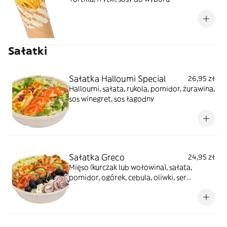
Sałatki
Sałatka Halloumi Special
26,95 zł
Halloumi, sałata, rukola, pomidor, żurawina,
sos winegret, sos łagodny
Sałatka Greco
24,95 zł
Mięso (kurczak lub wołowina), sałata,
pomidor, ogórek, cebula, oliwki, ser
sałatkowy, sos winegret, sos tzatziki,
posypka greco