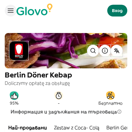
Вход
Berlin Döner Kebap
Doliczymy opłatę za obsługę
-
95%
Безплатно
Информация и задължения на търговеца
Най-продавани
Zestaw z Coca- Colą
Berlin Gem