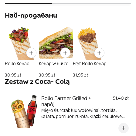
Най-продавани
Rollo Kebap
Kebap w bułce
Fryt Rollo Kebap
30,95 zł
30,95 zł
31,95 zł
Zestaw z Coca- Colą
Rollo Farmer Grilled +
51,40 zł
napój
Mięso (kurczak lub wołowina), tortilla,
sałata, pomidor, rukola, krążki cebulowe,
prażona cebula, sos farmerski, sos BBQ,
zapiekane z serem, napój do wyboru