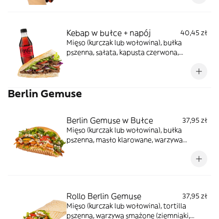
Kebap w bułce + napój
40,45 zł
Mięso (kurczak lub wołowina), bułka
pszenna, sałata, kapusta czerwona,
pomidor, ogórek, cebula, sosy do wyboru,
napój do wyboru
Berlin Gemuse
Berlin Gemuse w Bułce
37,95 zł
Mięso (kurczak lub wołowina), bułka
pszenna, masło klarowane, warzywa
smażone (ziemniaki, marchewka, papryka,
cukinia), ser turecki, sałata, pomidor,
ogórek, rukola, sosy (czosnkowy, ostry,
łagodny, jogurtowy, tzatziki), sos z granatu,
mięta, sumak
Rollo Berlin Gemuse
37,95 zł
Mięso (kurczak lub wołowina), tortilla
pszenna, warzywa smażone (ziemniaki,