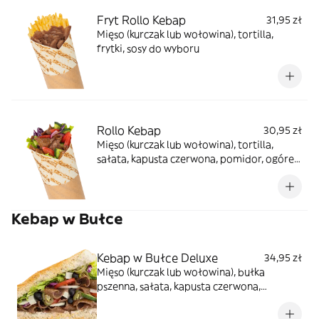
Fryt Rollo Kebap
31,95 zł
Mięso (kurczak lub wołowina), tortilla,
frytki, sosy do wyboru
Rollo Kebap
30,95 zł
Mięso (kurczak lub wołowina), tortilla,
sałata, kapusta czerwona, pomidor, ogórek,
cebula, sosy do wyboru
Kebap w Bułce
Kebap w Bułce Deluxe
34,95 zł
Mięso (kurczak lub wołowina), bułka
pszenna, sałata, kapusta czerwona,
pomidor, ogórek, cebula, oliwki, ser
sałatkowy, papryczki jalapeno, sosy do