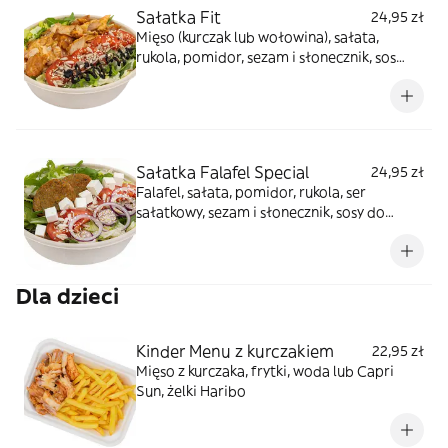
Sałatka Fit
24,95 zł
Mięso (kurczak lub wołowina), sałata,
rukola, pomidor, sezam i słonecznik, sos
winegret, sos balsamico, sos jogurtowy
Sałatka Falafel Special
24,95 zł
Falafel, sałata, pomidor, rukola, ser
sałatkowy, sezam i słonecznik, sosy do
wyboru
Dla dzieci
Kinder Menu z kurczakiem
22,95 zł
Mięso z kurczaka, frytki, woda lub Capri
Sun, żelki Haribo