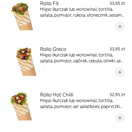
Rollo Fit
33,95 zł
Mięso (kurczak lub wołowina), tortilla,
sałata, pomidor, rukola, słonecznik, sezam,
sos jogurtowy, sos winegret, sos balsamico
Rollo Greco
33,95 zł
Mięso (kurczak lub wołowina), tortilla,
sałata, pomidor, ogórek, cebula, oliwki, ser
sałatkowy, sos tzatziki, przyprawa grecka
Rollo Hot Chilli
32,95 zł
Mięso (kurczak lub wołowina), tortilla,
sałata, pomidor, ser sałatkowy, papryczki
jalapeno, ostre przyprawy, sos sriracha, sos
ostry, sos łagodny