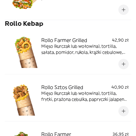
marchewka, papryka, cukinia), ser turecki,
sałata, pomidor, ogórek, rukola, sosy
(czosnkowy, ostry, łagodny, jogurtowy,
Rollo Kebap
tzatziki), sos z granatu, mięta, sumak
Rollo Farmer Grilled
42,90 zł
Mięso (kurczak lub wołowina), tortilla,
sałata, pomidor, rukola, krążki cebulowe,
prażona cebula, sos farmerski, sos BBQ,
zapiekane z serem
Rollo Sztos Grilled
40,90 zł
Mięso (kurczak lub wołowina), tortilla,
frytki, prażona cebulka, papryczki jalapeno,
sos farmerski, zapiekane z serem
Rollo Farmer
36,95 zł