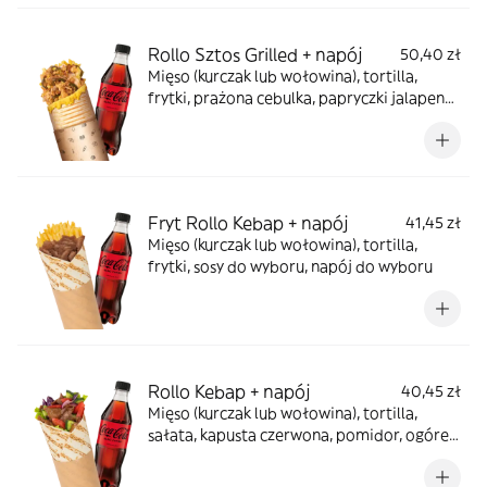
Rollo Sztos Grilled + napój
50,40 zł
Mięso (kurczak lub wołowina), tortilla,
frytki, prażona cebulka, papryczki jalapeno,
sos farmerski, zapiekane z serem, napój do
wyboru
Fryt Rollo Kebap + napój
41,45 zł
Mięso (kurczak lub wołowina), tortilla,
frytki, sosy do wyboru, napój do wyboru
Rollo Kebap + napój
40,45 zł
Mięso (kurczak lub wołowina), tortilla,
sałata, kapusta czerwona, pomidor, ogórek,
cebula, sosy do wyboru, napój do wyboru