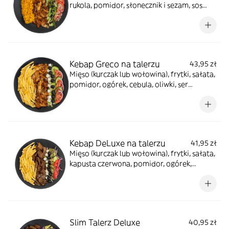
rukola, pomidor, słonecznik i sezam, sos
winegret, sos balsamico, sos jogurtowy
Kebap Greco na talerzu
43,95 zł
Mięso (kurczak lub wołowina), frytki, sałata,
pomidor, ogórek, cebula, oliwki, ser
sałatkowy, sos winegret, sos tzatziki,
przyprawa grecka
Kebap DeLuxe na talerzu
41,95 zł
Mięso (kurczak lub wołowina), frytki, sałata,
kapusta czerwona, pomidor, ogórek,
cebula, oliwki, jalapeno, ser sałatkowy, sos
winegret, sosy do wyboru
Slim Talerz Deluxe
40,95 zł