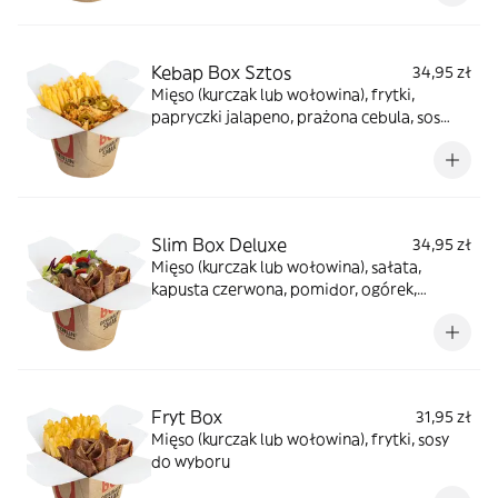
Kebap Box Sztos
34,95 zł
Mięso (kurczak lub wołowina), frytki,
papryczki jalapeno, prażona cebula, sos
farmerski
Slim Box Deluxe
34,95 zł
Mięso (kurczak lub wołowina), sałata,
kapusta czerwona, pomidor, ogórek,
cebula, oliwki, ser sałatkowy, jalapeno, sosy
do wyboru
Fryt Box
31,95 zł
Mięso (kurczak lub wołowina), frytki, sosy
do wyboru