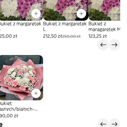
Bukiet z margaretek
Bukiet z margaretek
Bukiet z
S
L
maragaretek M
25,00 zł
212,50 zł
123,25 zł
250,00 zł
Bukiet
jasnych/białych-
różowych goździków
90,00 zł
z gipsówką
e