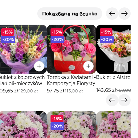
Показване на всичко
-15%
-15%
-15%
-20%
-20%
-20%
Bukiet z kolorowych
Torebka z Kwiatami -
Bukiet z Alstromer
gladioli-mieczyków
Kompozycja Florysty
143,65 zł
09,65 zł
97,75 zł
169,00 zł
129,00 zł
115,00 zł
-15%
-20%