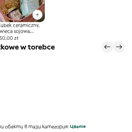
Kubek ceramiczny,
świeca sojowa,
ilecik w torebce
50,00 zł
zkowe w torebce
и обекти в тази категория:
Цветя