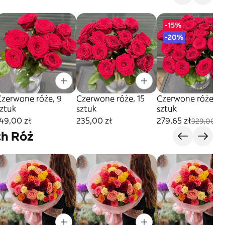
-15%
-20%
Czerwone róże, 9
Czerwone róże, 15
Czerwone róże, 21
sztuk
sztuk
sztuk
49,00 zł
235,00 zł
279,65 zł
329,00 zł
ch Róż