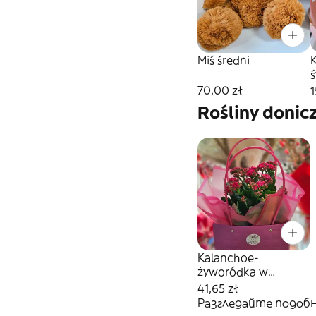
Miś średni
b
70,00 zł
1
Rośliny donic
Kalanchoe-
żyworódka w
torebce
41,65 zł
Разгледайте подобн