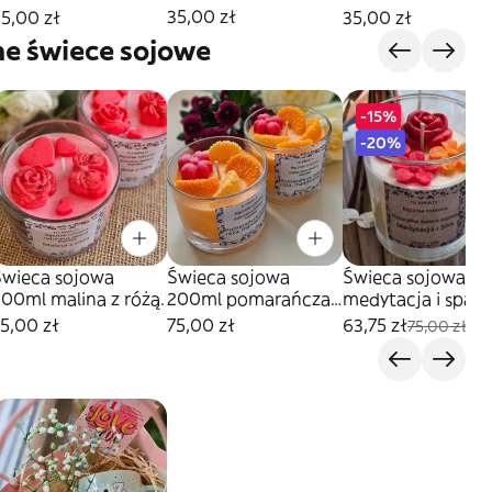
35,00 zł
5,00 zł
35,00 zł
ne świece sojowe
-15%
-20%
Świeca sojowa
Świeca sojowa
Świeca sojowa
00ml malina z różą.
200ml pomarańcza
medytacja i spa
róża
250ml
5,00 zł
75,00 zł
63,75 zł
75,00 zł