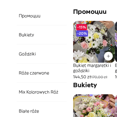
Промоции
Промоции
-15%
-20%
Bukiety
Goździki
Bukiet margaretki i
goździki
Róże czerwone
144,50 zł
1
170,00 zł
Bukiety
Mix Kolorowych Róż
Białe róże