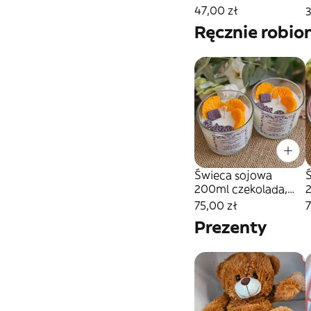
47,00 zł
3
Ręcznie robio
Świeca sojowa
200ml czekolada,
2
pomarańcza,
75,00 zł
7
Prezenty