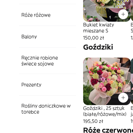
Róże różowe
Bukiet kwiaty
mieszane S
Balony
150,00 zł
1
Goździki
Ręcznie robione
świece sojowe
Prezenty
Rośliny doniczkowe w
Goździki , 25 sztuk
torebce
(białe/różowe/mix)
195,50 zł
1
Róże czerwon