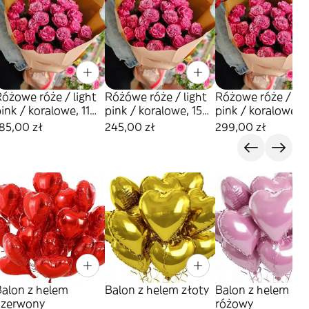
óżowe róże / light
Różówe róże / light
Różowe róże / lig
ink / koralowe, 11
pink / koralowe, 15
pink / koralowe, 1
sztuk
sztuk
sztuk
85,00 zł
245,00 zł
299,00 zł
Balon z helem
Balon z helem złoty
Balon z helem
czerwony
różowy