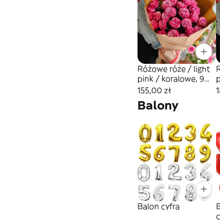
Różowe róże / light
R
pink / koralowe, 9
p
sztuk
155,00 zł
1
Balony
Balon cyfra