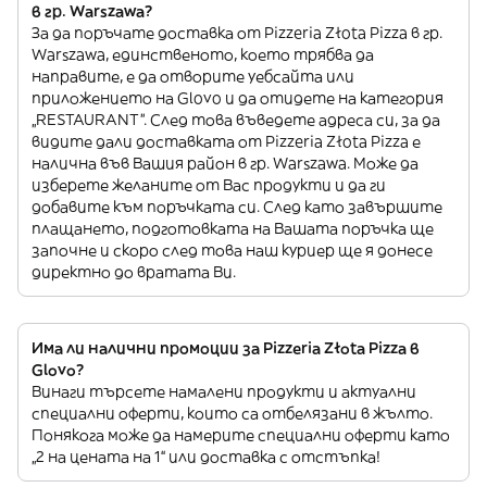
в гр. Warszawa?
За да поръчате доставка от Pizzeria Złota Pizza в гр.
Warszawa, единственото, което трябва да
направите, е да отворите уебсайта или
приложението на Glovo и да отидете на категория
„RESTAURANT”. След това въведете адреса си, за да
видите дали доставката от Pizzeria Złota Pizza е
налична във Вашия район в гр. Warszawa. Може да
изберете желаните от Вас продукти и да ги
добавите към поръчката си. След като завършите
плащането, подготовката на Вашата поръчка ще
започне и скоро след това наш куриер ще я донесе
директно до вратата Ви.
Има ли налични промоции за Pizzeria Złota Pizza в
Glovo?
Винаги търсете намалени продукти и актуални
специални оферти, които са отбелязани в жълто.
Понякога може да намерите специални оферти като
„2 на цената на 1“ или доставка с отстъпка!