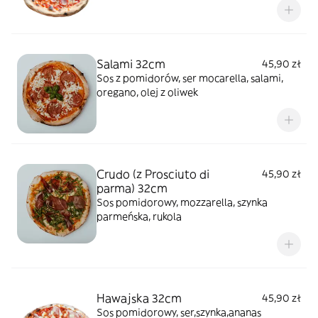
Salami 32cm
45,90 zł
Sos z pomidorów, ser mocarella, salami,
oregano, olej z oliwek
Crudo (z Prosciuto di
45,90 zł
parma) 32cm
Sos pomidorowy, mozzarella, szynka
parmeńska, rukola
Hawajska 32cm
45,90 zł
Sos pomidorowy, ser,szynka,ananas