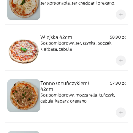
ser gorgonzola, ser cheddar i oregano.
Wiejska 42cm
58,90 zł
Sos pomidorowy, ser, szynka, boczek,
kiełbasa, cebula
Tonno (z tuńczykiem)
57,90 zł
42cm
Sos pomidorowy, mozzarella, tuńczyk,
cebula, kapary, oregano