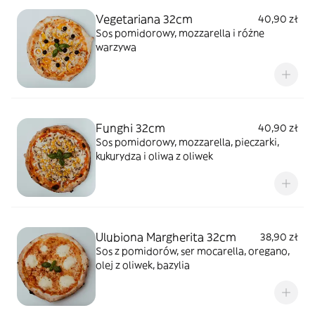
Vegetariana 32cm
40,90 zł
Sos pomidorowy, mozzarella i różne
warzywa
Funghi 32cm
40,90 zł
Sos pomidorowy, mozzarella, pieczarki,
kukurydza i oliwa z oliwek
Ulubiona Margherita 32cm
38,90 zł
Sos z pomidorów, ser mocarella, oregano,
olej z oliwek, bazylia