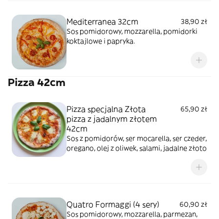
Mediterranea 32cm
38,90 zł
Sos pomidorowy, mozzarella, pomidorki
koktajlowe i papryka.
Pizza 42cm
Pizza specjalna Złota
65,90 zł
pizza z jadalnym złotem
42cm
Sos z pomidorów, ser mocarella, ser czeder,
oregano, olej z oliwek, salami, jadalne złoto
Quatro Formaggi (4 sery)
60,90 zł
Sos pomidorowy, mozzarella, parmezan,