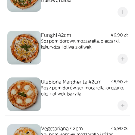
truflowy, rukola
Funghi 42cm
46,90 zł
Sos pomidorowy, mozzarella, pieczarki,
kukurydza i oliwa z oliwek.
Ulubiona Margherita 42cm
45,90 zł
Sos z pomidorów, ser mocarella, oregano,
olej z oliwek, bazylia
Vegetariana 42cm
45,90 zł
Sos pomidorowy, mozzarella i różne