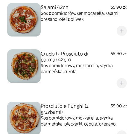
Salami 42cn
55,90 zł
Sos z pomidorów, ser mocarella, salami,
oregano, olej z oliwek
Crudo (z Prosciuto di
55,90 zł
parma) 42cm
Sos pomidorowy, mozzarella, szynka
parmeńska, rukola
Prosciuto e Funghi (z
55,90 zł
grzybami)
Sos pomidorowy, mozzarella, szynka
parmeńska, pieczarki, cebula, oregano.