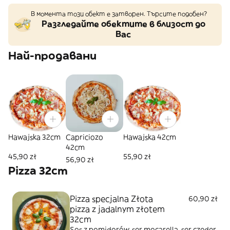
В момента този обект е затворен. Търсите подобен?
Разгледайте обектите в близост до
Вас
Най-продавани
Hawajska 32cm
Capriciozo
Hawajska 42cm
42cm
45,90 zł
55,90 zł
56,90 zł
Pizza 32cm
Pizza specjalna Złota
60,90 zł
pizza z jadalnym złotem
32cm
Sos z pomidorów, ser mocarella, ser czeder,