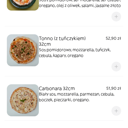
oregano, olej z oliwek, salami, jadalne złoto
Tonno (z tuńczykiem)
52,90 zł
32cm
Sos pomidorowy, mozzarella, tuńczyk,
cebula, kapary, oregano
Carbonara 32cm
51,90 zł
Biały sos, mozzarella, parmezan, cebula,
boczek, pieczarki, oregano.