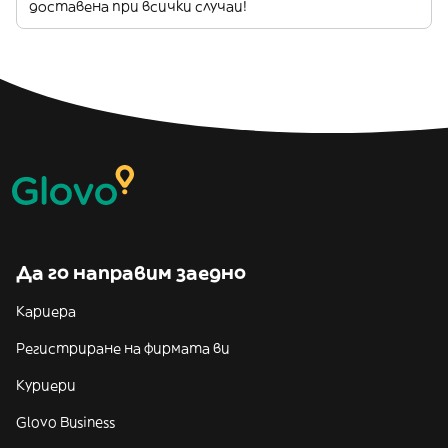
доставена при всички случаи!
Да го направим заедно
Кариера
Регистриране на фирмата ви
Куриери
Glovo Business