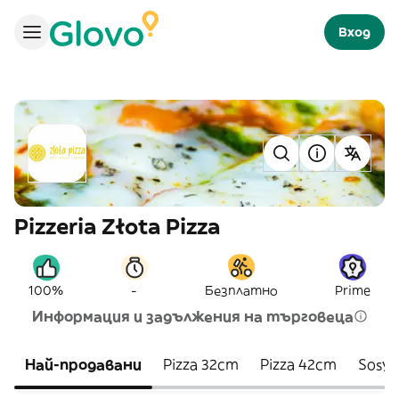
Вход
Pizzeria Złota Pizza
-
100%
Безплатно
Prime
Информация и задължения на търговеца
Най-продавани
Pizza 32cm
Pizza 42cm
Sosy 