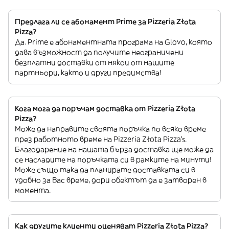
Предлага ли се абонамент Prime за Pizzeria Złota
Pizza?
Да. Prime е абонаментната програма на Glovo, която
дава възможност да получите неограничени
безплатни доставки от някои от нашите
партньори, както и други предимства!
Кога мога да поръчам доставка от Pizzeria Złota
Pizza?
Може да направите своята поръчка по всяко време
през работното време на Pizzeria Złota Pizza’s.
Благодарение на нашата бърза доставка ще може да
се насладите на поръчката си в рамките на минути!
Може също така да планирате доставката си в
удобно за Вас време, дори обектът да е затворен в
момента.
Как другите клиенти оценяват Pizzeria Złota Pizza?