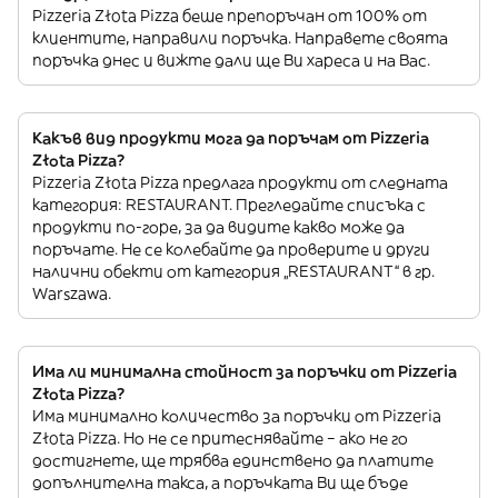
Pizzeria Złota Pizza беше препоръчан от 100% от
клиентите, направили поръчка. Направете своята
поръчка днес и вижте дали ще Ви хареса и на Вас.
Какъв вид продукти мога да поръчам от Pizzeria
Złota Pizza?
Pizzeria Złota Pizza предлага продукти от следната
категория: RESTAURANT. Прегледайте списъка с
продукти по-горе, за да видите какво може да
поръчате. Не се колебайте да проверите и други
налични обекти от категория „RESTAURANT“ в гр.
Warszawa.
Има ли минимална стойност за поръчки от Pizzeria
Złota Pizza?
Има минимално количество за поръчки от Pizzeria
Złota Pizza. Но не се притеснявайте – ако не го
достигнете, ще трябва единствено да платите
допълнителна такса, а поръчката Ви ще бъде