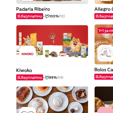
Padaria Ribeiro
Allegro 
Безплатно
100%
(10)
Безпл
1+1 за 
Bolos Ca
Kiwoko
Безпл
Безплатно
99%
(49)