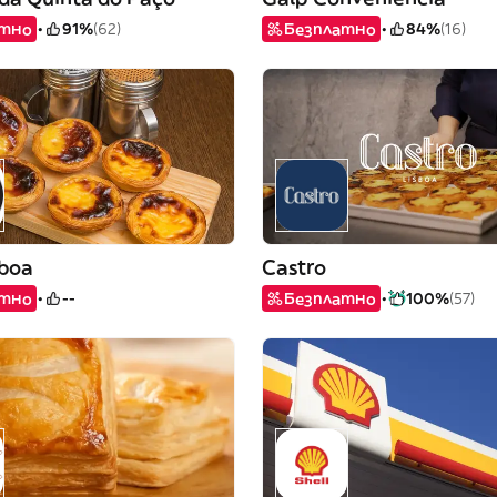
атно
91%
(62)
Безплатно
84%
(16)
sboa
Castro
атно
--
Безплатно
100%
(57)