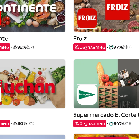
nte
Froiz
атно
92%
(57)
Безплатно
97%
(1k+)
Supermercado El Corte 
атно
80%
(21)
Безплатно
94%
(218)