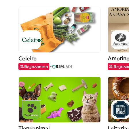
Celeiro
Amorin
Безплатно
95%
(50)
Безпл
Tiendanimal
Leitaria