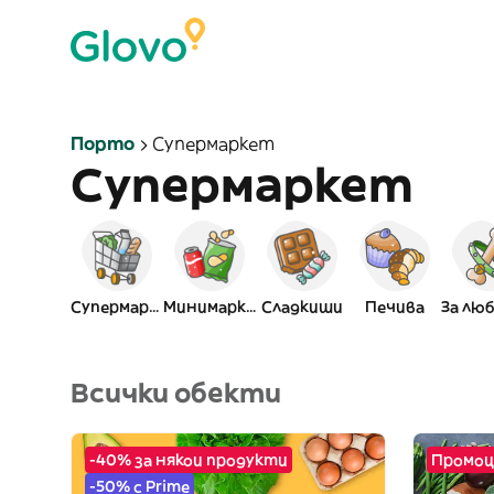
Порто
Супермаркет
Супермаркет
Супермаркет
Минимаркет
Сладкиши
Печива
Всички обекти
-40% за някои продукти
Промоц
-50% с Prime