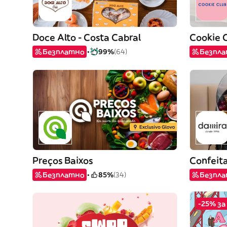
Doce Alto - Costa Cabral
Cookie 
Безплатно
99%
(64)
Безпл
Preços Baixos
Confeit
Безплатно
85%
(34)
Безпл
-25% з