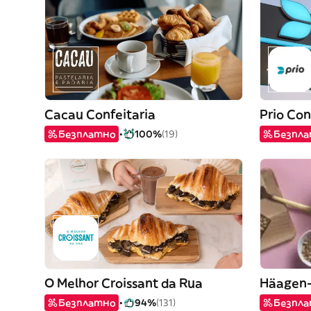
Cacau Confeitaria
Prio Co
Безплатно
100%
(19)
Безпл
O Melhor Croissant da Rua
Häagen-
Безплатно
94%
(131)
Безпл