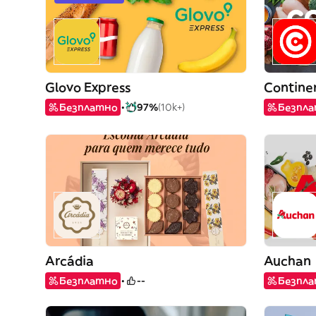
Glovo Express
Contine
Безплатно
97%
(10k+)
Безпл
Arcádia
Auchan
Безплатно
--
Безпл