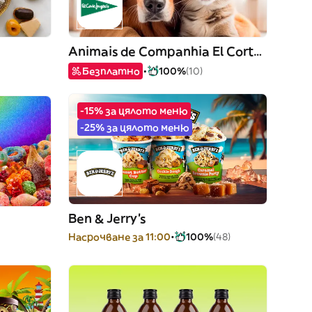
Animais de Companhia El Corte Inglés
Безплатно
100%
(10)
-15% за цялото меню
-25% за цялото меню
Ben & Jerry's
Насрочване за 11:00
100%
(48)