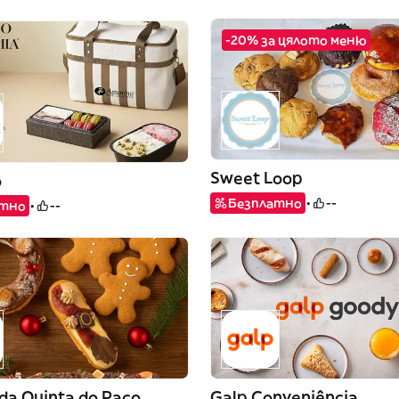
-20% за цялото меню
Sweet Loop
o
Безплатно
--
атно
--
 da Quinta do Paço
Galp Conveniência