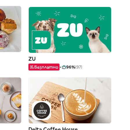
ZU
Безплатно
96%
(97)
Delta Coffee House