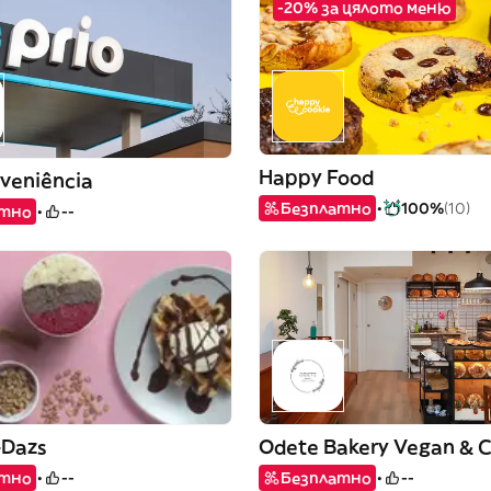
-20% за цялото меню
Happy Food
nveniência
Безплатно
100%
(10)
атно
--
Dazs
Odete Bakery Vegan & 
атно
--
Безплатно
--