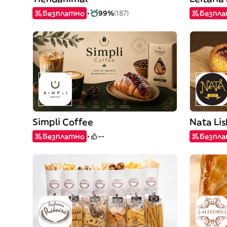
Безплатно
99%
(187)
Безпл
Simpli Coffee
Nata Li
Безплатно
--
Безпл