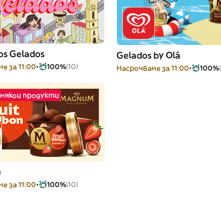
os Gelados
Gelados by Olá
е за 11:00
100%
(10)
Насрочване за 11:00
100%
 някои продукти
m
е за 11:00
100%
(10)