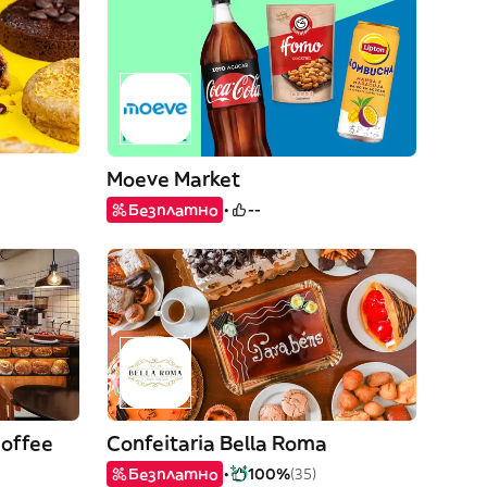
Moeve Market
Безплатно
--
Coffee
Confeitaria Bella Roma
Безплатно
100%
(35)