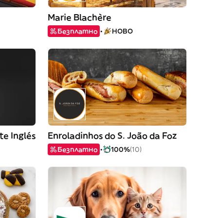
Marie Blachère
Безплатно
НОВО
te Inglés
Enroladinhos do S. João da Foz
Безплатно
100%
(10)