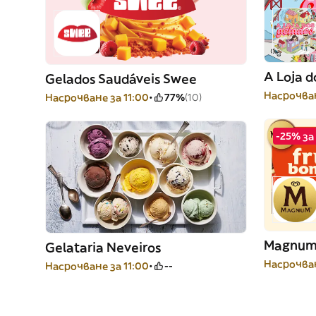
A Loja d
Gelados Saudáveis Swee
Насрочван
Насрочване за 11:00
77%
(10)
-25% за
Magnu
Gelataria Neveiros
Насрочван
Насрочване за 11:00
--