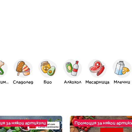
За любимци
Сладолед
Био
Алкохол
Месарница
Млечни
ия за някои артикули
Промоция за някои артик