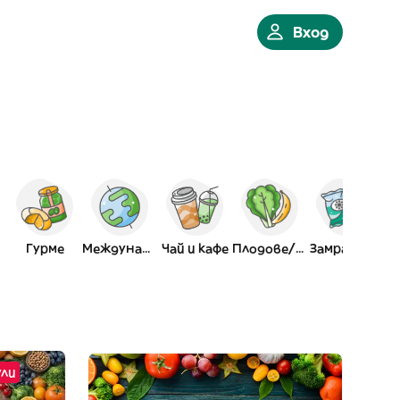
Вход
Гурме
Международна
Чай и кафе
Плодове/Зелен
Замразени
ули