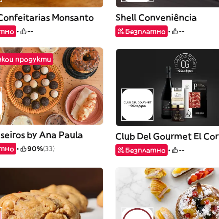
Confeitarias Monsanto
Shell Conveniência
атно
--
Безплатно
--
някои продукти
seiros by Ana Paula
Club Del Gourmet El Cor
атно
90%
(33)
Безплатно
--