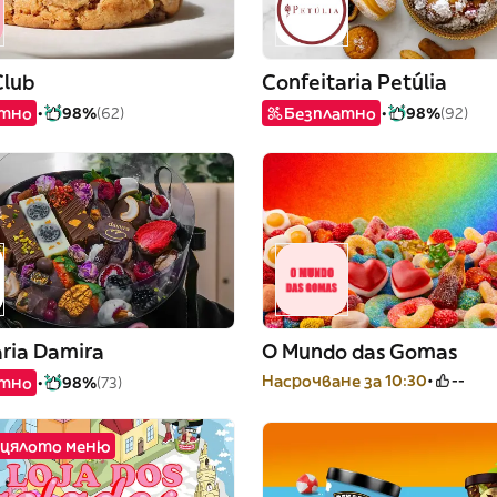
Club
Confeitaria Petúlia
атно
98%
(62)
Безплатно
98%
(92)
aria Damira
O Mundo das Gomas
Насрочване за 10:30
--
атно
98%
(73)
а цялото меню