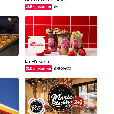
Безплатно
--
La Freseria
Безплатно
90%
(33)