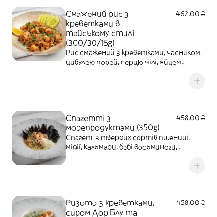
Смажений рис з
462,00 ₴
креветками в
тайському стилі
(300/30/15g)
Рис смажений з креветками, часником,
цибулею порей, перцю чілі, яйцем,
шпинатом та тайським соусом.
Подається зі свіжим огірком, кунжутом
та скибкою лимона
Спагетті з
458,00 ₴
морепродуктами (350g)
Спагеті з твердих сортів пшениці,
мідії, кальмари, бебі восьминоги,
тигрові креветки, цибуля, часник,
перць чилі та каперси у соусі з білого
вина та вершкового масла, та тертий
пармезан.
Ризото з креветками,
458,00 ₴
сиром Дор Блу та