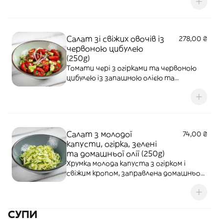
створюючи легкий і водночас
насичений морський смак, соус додає
страві приємної кремової текстури, а
смажений кунжут дарує горіховий
Салат зі свіжих овочів із
278,00 ₴
аромат.
червоною цибулею
(250g)
Томати чері з огірками та червоною
цибулею із запашною олією та
слайсами перцю чилі.
Салат з молодої
74,00 ₴
капусти, огірка, зелені
та домашньої олії (250g)
Хрумка молода капуста з огірком і
свіжим кропом, заправлена домашньою
олією.
СУПИ