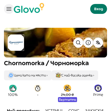
Вход
Chornomorka / Чорноморка
Цени като на място ›
С най-висока оценка ›
-
100%
24,00 ₴
Prime
Безплатно
Най-продавани
УСТРИЦІ
СОУС
ЗАКУСКИ