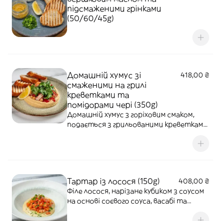
підсмаженими грінками
(50/60/45g)
Домашній хумус зі
418,00 ₴
смаженими на грилі
креветками та
помідорами чері (350g)
Домашній хумус з горіховим смаком,
подається з грильованими креветками,
томатами чері, кінзою та перцем чілі.
Тартар із лосося (150g)
408,00 ₴
Філе лосося, нарізане кубиком з соусом
на основі соєвого соуса, васабі та
майонезу, подається зі свіжим огірком