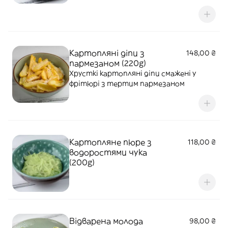
Картопляні діпи з
148,00 ₴
пармезаном (220g)
Хрусткі картопляні діпи смажені у
фрітюрі з тертим пармезаном
Картопляне пюре з
118,00 ₴
водоростями чука
(200g)
Відварена молода
98,00 ₴