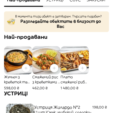
В момента този обект е затворен. Търсите подобен?
Разгледайте обектите в близост до
Вас
Най-продавани
Жульєн з
Смажений рис
Плато
креветок та
з креветками в
смаженої риби
лосося (250g)
тайському
з
598,00 ₴
462,00 ₴
1 480,00 ₴
стилі
картопляними
УСТРИЦІ
(300/30/15g)
діпами
(1000/150/100/
Устриця Жилардо №2
60g)
198,00 ₴
( 1 шт )Смак: глибокий, солодко-