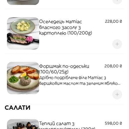
Оселедець матіас
228,00 ₴
власного засолу з
картоплею (100/200g)
Форшмак по-одеськи
208,00 ₴
(100/60/25g)
Дрібно подріблене філе Матіас з
вершковим маслом та зеленим яблуком,
подаємо з зеленою цибулею та
грінками.
САЛАТИ
Теплий салат з
598,00 ₴