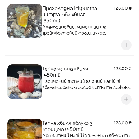
Прохолодна іскриста
128,00 ₴
цитрусова хвиля
(350ml)
Апельсиновий, лимонний та
грейпфрутовий фреш, цукор,
мінеральна вода.
Тепла ягідна хвиля
128,00 ₴
(450ml)
Насичений теплий ягідний напій зі
збалансованою солодкістю та легкою
кислинкою.
Тепла хвиля яблуко з
128,00 ₴
корицею (450ml)
Ароматний напій із зеленого яблука та