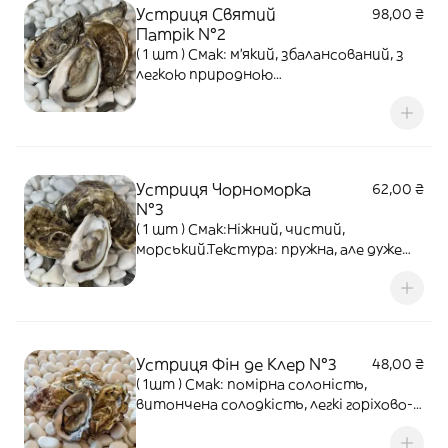
Устриця Святий
98,00 ₴
Патрік №2
( 1 шт ) Смак: м’який, збалансований, з
легкою природною
солодкістю.Текстура: щільне,
соковите м’ясо.Післясмак: чистий,
свіжий, з делікатним морським
акцентом.
Устриця Чорноморка
62,00 ₴
№3
( 1 шт ) Смак:Ніжний, чистий,
морський.Текстура: пружна, але дуже
шовковиста,м’ясо соковите,
щільнеПіслясмак:свіжий морський
бриз, мінеральність, легка солона хвиля
Устриця Фін де Клер №3
48,00 ₴
( 1шт ) Смак: помірна солоність,
витончена солодкість, легкі горіхово-
мінеральні ноти.Текстура: ніжна,
соковита.