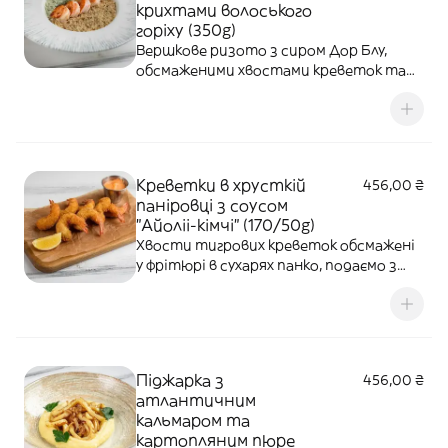
крихтами волоського
горіху (350g)
Вершкове ризото з сиром Дор Блу,
обсмаженими хвостами креветок та
крихтами волоських горіхів.
Креветки в хрусткій
456,00 ₴
паніровці з соусом
"Айоліі-кімчі" (170/50g)
Хвости тигрових креветок обсмажені
у фрітюрі в сухарях панко, подаємо з
соусом Айолі-кімчі.
Піджарка з
456,00 ₴
атлантичним
кальмаром та
картопляним пюре