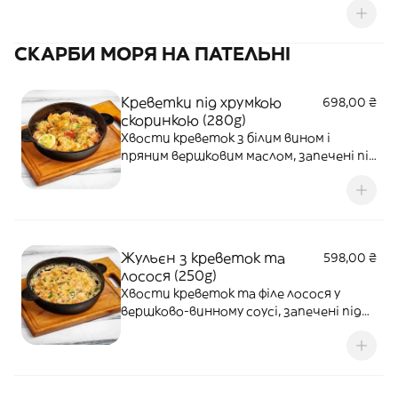
СКАРБИ МОРЯ НА ПАТЕЛЬНІ
Креветки під хрумкою
698,00 ₴
скоринкою (280g)
Хвости креветок з білим вином і
пряним вершковим маслом, запечені під
скоринкою з пармезану та хрумких
сухарів панко.
Жульєн з креветок та
598,00 ₴
лосося (250g)
Хвости креветок та філе лосося у
вершково-винному соусі, запечені під
сиром пармезан.