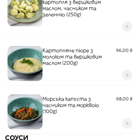
картопля з вершковим
маслом, часником та
зеленню (250g)
Картопляне пюре з
96,00 ₴
молоком та вершковим
маслом (200g)
Морська капуста з
68,00 ₴
часником та морквою
(100g)
СОУСИ