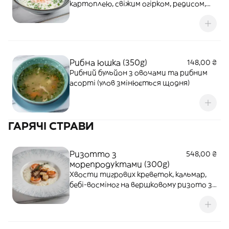
картоплею, свіжим огірком, редисом,
яйцем, заправлена холодною закваскою
на основі сметани, кефіру та
мінеральної води. Подається з кропом
та зеленою цибулею.
Рибна юшка (350g)
148,00 ₴
Рибний бульйон з овочами та рибним
асорті (улов змінюється щодня)
ГАРЯЧІ СТРАВИ
Ризотто з
548,00 ₴
морепродуктами (300g)
Хвости тигрових креветок, кальмар,
бебі-восміног на вершковому ризото з
додаванням білого вина та
пармезаном.