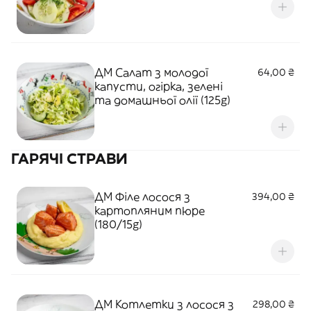
ДМ Салат з молодої
64,00 ₴
капусти, огірка, зелені
та домашньої олії (125g)
ГАРЯЧІ СТРАВИ
ДМ Філе лосося з
394,00 ₴
картопляним пюре
(180/15g)
ДМ Котлетки з лосося з
298,00 ₴