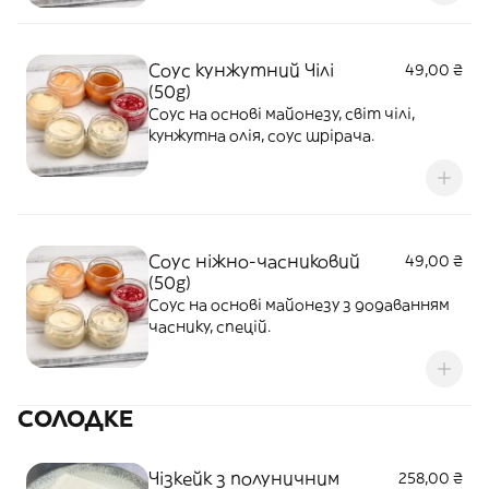
Соус кунжутний Чілі
49,00 ₴
(50g)
Соус на основі майонезу, світ чілі,
кунжутна олія, соус шрірача.
Соус ніжно-часниковий
49,00 ₴
(50g)
Соус на основі майонезу з додаванням
часнику, спецій.
СОЛОДКЕ
Чізкейк з полуничним
258,00 ₴