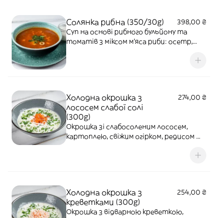
Солянка рибна (350/30g)
398,00 ₴
Суп на основі рибного бульйону та
томатів з міксом м'яса риби: осетр,
лосось та судак, з додаванням
маринованих огірків, ріпчастої цибулі,
каперсів, маслин та лимону. Подається
зі сметаною
Холодна окрошка з
274,00 ₴
лососем слабої солі
(300g)
Окрошка зі слабосоленим лососем,
картоплею, свіжим огірком, редисом та
яйцем, заправлена холодною закваскою
на основі сметани, кефіру та
мінеральної води. Подається з кропом
та зеленою цибулею.
Холодна окрошка з
254,00 ₴
креветками (300g)
Окрошка з відварною креветкою,