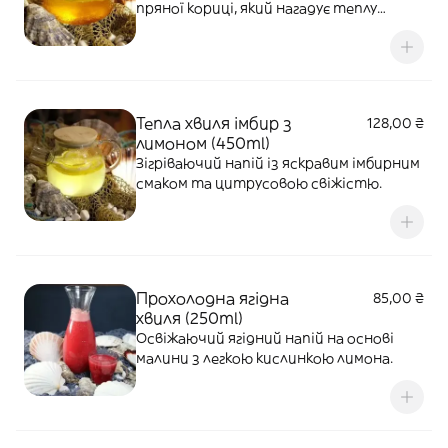
пряної кориці, який нагадує теплу
випічку.
Тепла хвиля імбир з
128,00 ₴
лимоном (450ml)
Зігріваючий напій із яскравим імбирним
смаком та цитрусовою свіжістю.
Прохолодна ягідна
85,00 ₴
хвиля (250ml)
Освіжаючий ягідний напій на основі
малини з легкою кислинкою лимона.