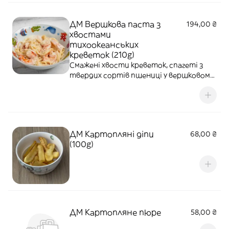
ДМ Вершкова паста з
194,00 ₴
хвостами
тихоокеанських
креветок (210g)
Смажені хвости креветок, спагеті з
твердих сортів пшениці у вершковому
соусі на основі рибного бульйону,
часника, білого вина та вершків.
ДМ Картопляні діпи
68,00 ₴
(100g)
ДМ Картопляне пюре
58,00 ₴