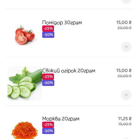
Помідор 30грам
15,00 ₴
20,00 ₴
-25%
-30%
Свіжий огірок 20грам
15,00 ₴
20,00 ₴
-25%
-30%
Морква 20грам
11,25 ₴
15,00 ₴
-25%
-30%