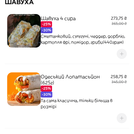
ШАВУХА
Шавуха 4 сира
273,75 ₴
365,00 ₴
-25%
-30%
Сметанковий, сулугуні, чеддер, дорблю,
картопля фрі, помідор, гриби(440грам)
Одеський Лопатасьйон
258,75 ₴
(625г)
345,00 ₴
-25%
-30%
Та сама класична, тільки більша в
розмірі