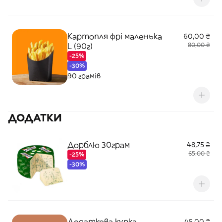
Картопля фрі маленька
60,00 ₴
L (90г)
80,00 ₴
-25%
-30%
90 грамів
ДОДАТКИ
Дорблю 30грам
48,75 ₴
65,00 ₴
-25%
-30%
Додаткова курка
45,00 ₴