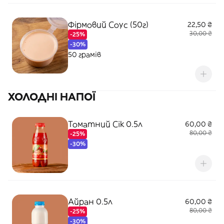
Фірмовий Соус (50г)
22,50 ₴
30,00 ₴
-25%
-30%
50 грамів
ХОЛОДНІ НАПОЇ
Томатний Сік 0.5л
60,00 ₴
80,00 ₴
-25%
-30%
Айран 0.5л
60,00 ₴
80,00 ₴
-25%
-30%