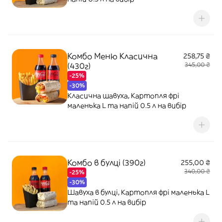
Комбо Меню Класична
258,75 ₴
(430г)
345,00 ₴
-25%
-30%
Класична шавуха, Картопля фрі
маленька L та напій 0.5 л на вибір
Комбо в булці (390г)
255,00 ₴
340,00 ₴
-25%
-30%
Шавуха в булці, Картопля фрі маленька L
та напій 0.5 л на вибір