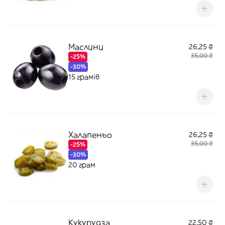
Маслини
26,25 ₴
35,00 ₴
-25%
-30%
15 грамів
Халапеньо
26,25 ₴
35,00 ₴
-25%
-30%
20 грам
Кукурудза
22,50 ₴