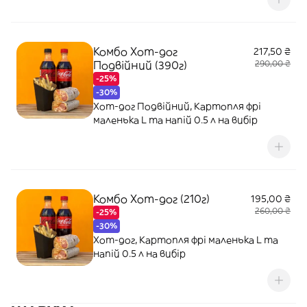
Комбо Хот-дог
217,50 ₴
Подвійний (390г)
290,00 ₴
-25%
-30%
Хот-дог Подвійний, Картопля фрі
маленька L та напій 0.5 л на вибір
Комбо Хот-дог (210г)
195,00 ₴
260,00 ₴
-25%
-30%
Хот-дог, Картопля фрі маленька L та
напій 0.5 л на вибір