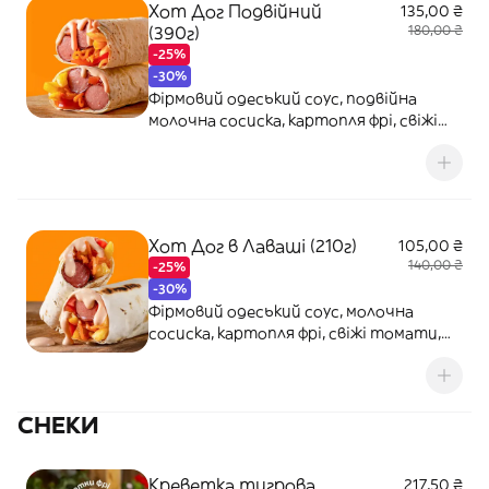
Хот Дог Подвійний
135,00 ₴
(390г)
180,00 ₴
-25%
-30%
Фірмовий одеський соус, подвійна
молочна сосиска, картопля фрі, свіжі
томати, морковка по-корейські
Хот Дог в Лаваші (210г)
105,00 ₴
140,00 ₴
-25%
-30%
Фірмовий одеський соус, молочна
сосиска, картопля фрі, свіжі томати,
морковка по-корейські
СНЕКИ
Креветка тигрова
217,50 ₴