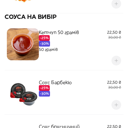
СОУСА НА ВИБІР
Кетчуп 50 грамів
22,50 ₴
30,00 ₴
-25%
-30%
50 грамів
Соус Барбекю
22,50 ₴
30,00 ₴
-25%
-30%
Соус брусничний
22,50 ₴