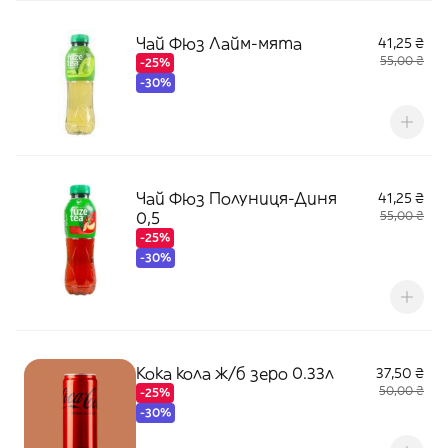
Чай Фюз Лайм-мята
41,25 ₴
55,00 ₴
-25%
-30%
Чай Фюз Полуниця-Диня
41,25 ₴
0,5
55,00 ₴
-25%
-30%
Кока кола ж/б зеро 0.33л
37,50 ₴
50,00 ₴
-25%
-30%