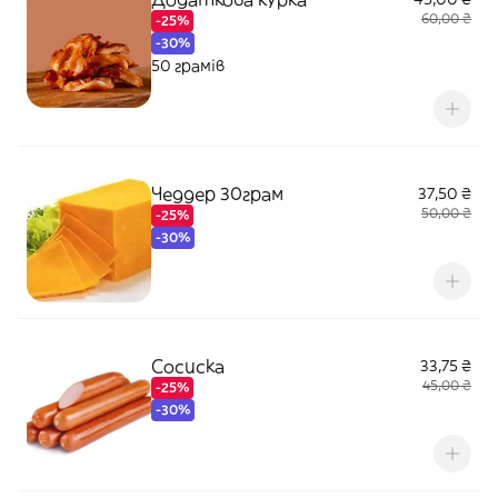
60,00 ₴
-25%
-30%
50 грамів
Чеддер 30грам
37,50 ₴
50,00 ₴
-25%
-30%
Сосиска
33,75 ₴
45,00 ₴
-25%
-30%