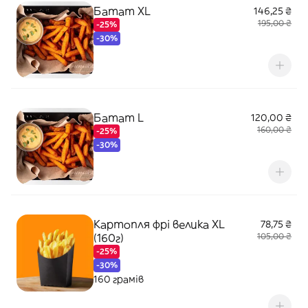
Батат XL
146,25 ₴
195,00 ₴
-25%
-30%
Батат L
120,00 ₴
160,00 ₴
-25%
-30%
Картопля фрі велика XL
78,75 ₴
(160г)
105,00 ₴
-25%
-30%
160 грамів