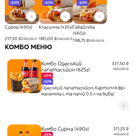
-30%
-30%
-30%
Сирна (490г)
Класична (430г)
Гавайська
(460г)
217,50 ₴
180,00 ₴
290,00 ₴
240,00 ₴
198,75 ₴
265,00 ₴
КОМБО МЕНЮ
Комбо Одеський
337,50 ₴
лапатасьйон (625г)
450,00 ₴
-25%
-30%
Одеський лапатасьйон, Картопля фрі
маленька L та напій 0.5 л на вибір
Комбо Сирна (490г)
311,25 ₴
415,00 ₴
-25%