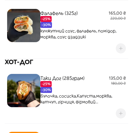
Фалафель (325г)
165,00 ₴
220,00 ₴
-25%
-30%
кунжутний соус, фалафель, помідор,
морква, соус дзадзикі
ХОТ-ДОГ
Таки Дог (285грам)
135,00 ₴
180,00 ₴
-25%
-30%
Булочка, сосиска,Капуста,морква,
кетчуп, гірчиця, фірмовий
соус,кукурудза,цибуля кріспі