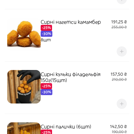
Сирні нагетси камамбер
191,25 ₴
255,00 ₴
-25%
-30%
8шт
Сирні кульки філадельфія
157,50 ₴
150г(15шт)
210,00 ₴
-25%
-30%
Сирні палички (6шт)
142,50 ₴
190,00 ₴
-25%