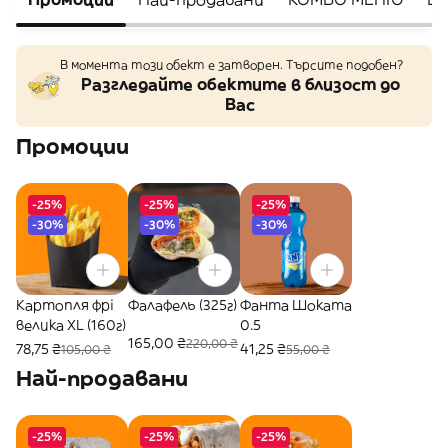
В момента този обект е затворен. Търсите подобен?
Разгледайте обектите в близост до
Вас
Промоции
-25%
-25%
-25%
-30%
-30%
-30%
Картопля фрі
Фалафель (325г)
Фанта Шоката
велика XL (160г)
0.5
165,00 ₴
220,00 ₴
78,75 ₴
41,25 ₴
105,00 ₴
55,00 ₴
Най-продавани
-25%
-25%
-25%