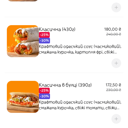
сметанковий, картопля фрі, ананас,
свіжі томати
Класична (430г)
180,00 ₴
240,00 ₴
-25%
-30%
Крафтовий одеський соус (часниковий),
смажена курочка, картопля фрі, свіжі
томати, свіжий огірок, морковка по-
корейські
Класична в булці (390г)
172,50 ₴
230,00 ₴
-25%
-30%
Крафтовий одеський соус (часниковий),
смажена курочка, свіжі томати, свіжий
огірок, морковка по-корейські