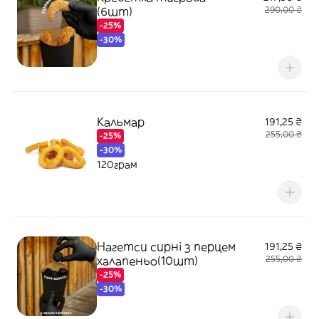
(6шт)
290,00 ₴
-25%
-30%
Кальмар
191,25 ₴
255,00 ₴
-25%
-30%
120грам
Нагетси сирні з перцем
191,25 ₴
халапеньо(10шт)
255,00 ₴
-25%
-30%