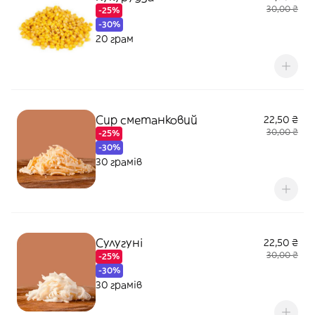
30,00 ₴
-25%
-30%
20 грам
Сир сметанковий
22,50 ₴
30,00 ₴
-25%
-30%
30 грамів
Сулугуні
22,50 ₴
30,00 ₴
-25%
-30%
30 грамів