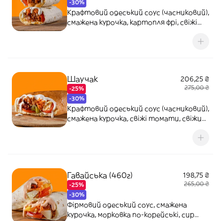
-30%
Крафтовий одеський соус (часниковий),
смажена курочка, картопля фрі, свіжі
томати, морковка по-корейські, сир
сметанковий, сир сулугуні
Шаучак
206,25 ₴
275,00 ₴
-25%
-30%
Крафтовий одеський соус (часниковий),
смажена курочка, свіжі томати, свіжий
огірок, морковка по-корейські, сир
сметанковий
Гавайська (460г)
198,75 ₴
265,00 ₴
-25%
-30%
Фірмовий одеський соус, смажена
курочка, морковка по-корейські, сир