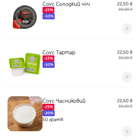
Соус Солодкий чілі
22,50 ₴
30,00 ₴
-25%
-30%
Соус Тартар
22,50 ₴
30,00 ₴
-25%
-30%
Соус Часниковий
22,50 ₴
30,00 ₴
-25%
-30%
50 грамів