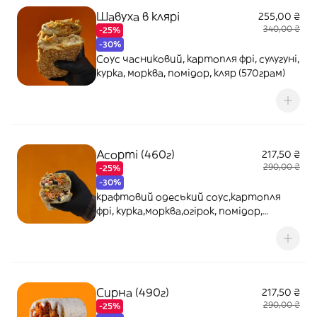
Шавуха в клярі
255,00 ₴
340,00 ₴
-25%
-30%
Соус часниковий, картопля фрі, сулугуні,
курка, морква, помідор, кляр (570грам)
Асорті (460г)
217,50 ₴
290,00 ₴
-25%
-30%
крафтовий одеський соус,картопля
фрі, курка,морква,огірок, помідор,
кукурудза, маслини, гриби, халапеньо(5г)
Сирна (490г)
217,50 ₴
290,00 ₴
-25%