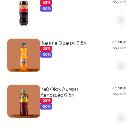
55,00 ₴
-25%
-30%
Фанта Оранж 0.5л
41,25 ₴
55,00 ₴
-25%
-30%
Чай Фюз Лимон-
41,25 ₴
Лемограс 0.5л
55,00 ₴
-25%
-30%