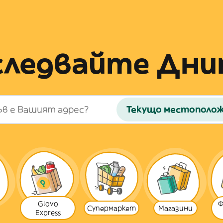
следвайте Дни
Текущо местополо
Glovo
Ф
Супермаркет
Магазини
Express