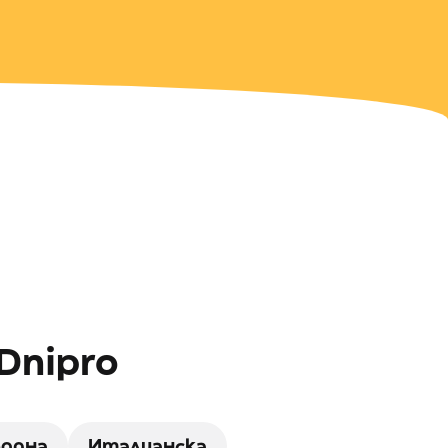
Dnipro
одна
Италианска