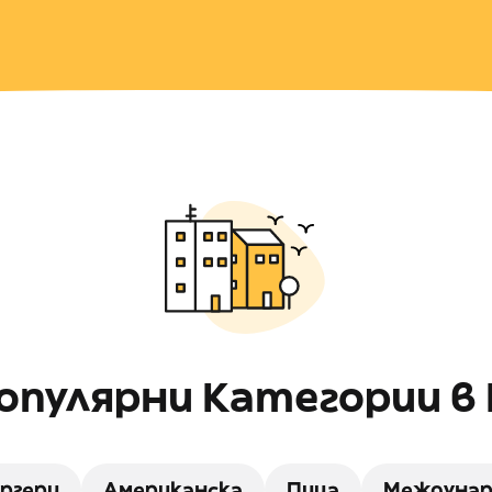
опулярни Категории в 
ргери
Американска
Пица
Междунар