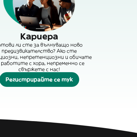
Кариера
отови ли сте за вълнуващо ново
предизвикателство? Ако сте
циозни, непретенциозни и обичате
 работите с хора, непременно се
свържете с нас!
Регистрирайте се тук