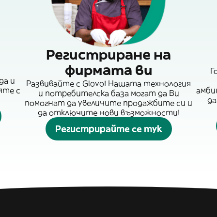
Регистриране на
фирмата ви
Г
да и
Развивайте с Glovo! Нашата технология
яте с
амби
и потребителска база могат да Ви
да
помогнат да увеличите продажбите си и
да отключите нови възможности!
Регистрирайте се тук