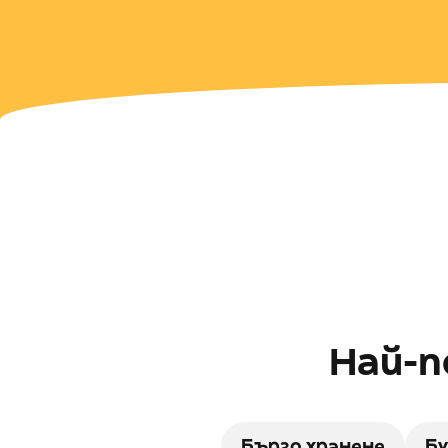
Най-п
Бързо хранене
Бу