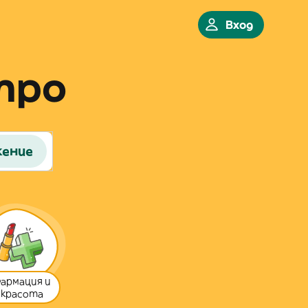
Вход
про
жение
армация и
красота