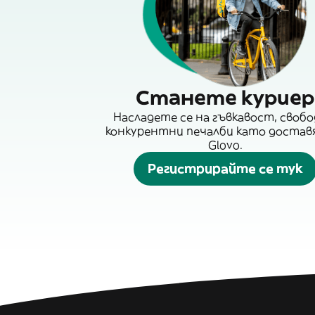
Станете куриер
Насладете се на гъвкавост, свобо
конкурентни печалби като достав
Glovo.
Регистрирайте се тук