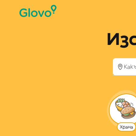
Из
Храна