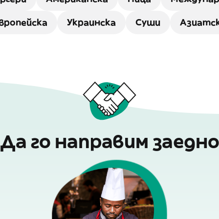
вропейска
Украинска
Суши
Азиатс
Да го направим заедн