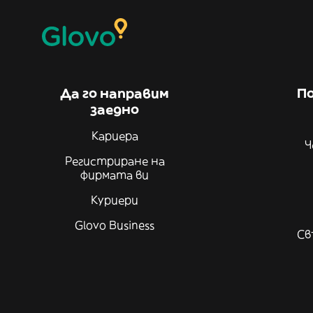
Да го направим
По
заедно
Кариера
Ч
Регистриране на
фирмата ви
Куриери
Glovo Business
Св