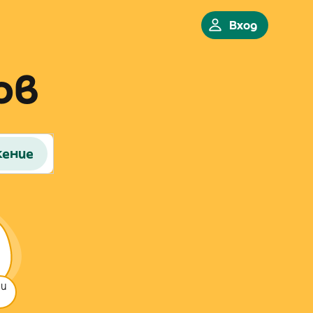
Вход
ов
жение
 и