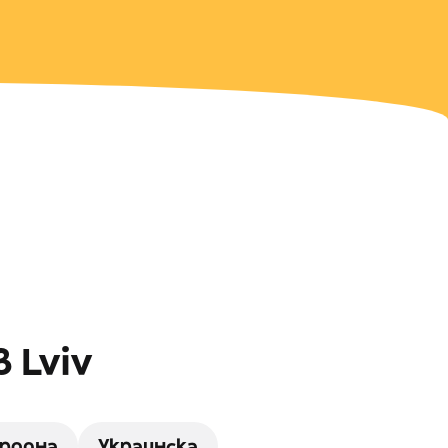
 Lviv
родна
Украинска