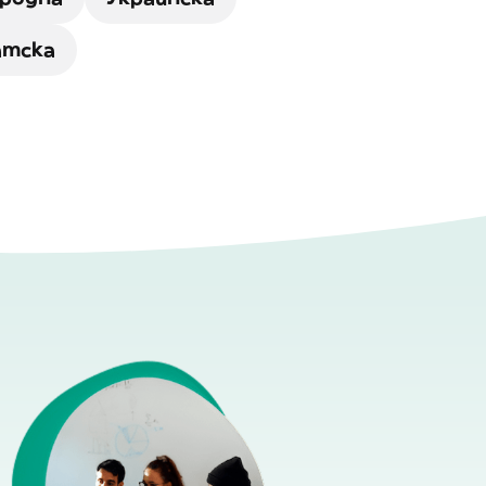
атска
о