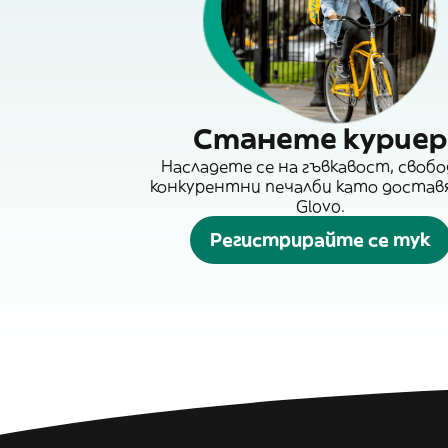
Станете куриер
Насладете се на гъвкавост, свобо
конкурентни печалби като достав
Glovo.
Регистрирайте се тук