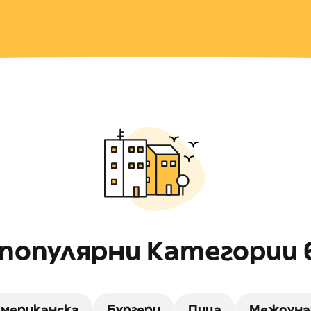
популярни Категории в
мериканска
Бургери
Пица
Междуна