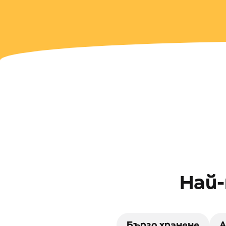
Най-
Бързо хранене
А