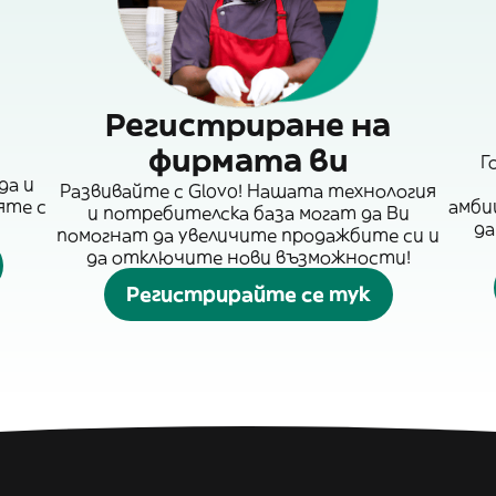
Регистриране на
фирмата ви
Г
да и
Развивайте с Glovo! Нашата технология
яте с
амби
и потребителска база могат да Ви
да
помогнат да увеличите продажбите си и
да отключите нови възможности!
Регистрирайте се тук