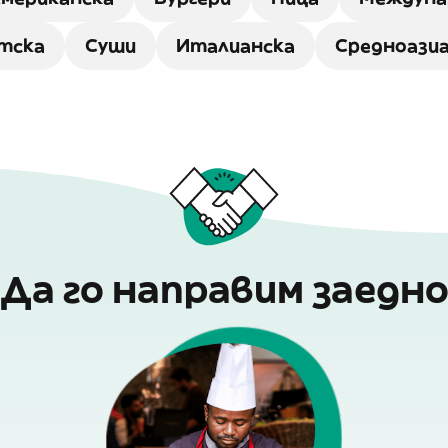
тска
Суши
Италианска
Средноази
Да го направим заедн