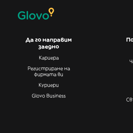
Да го направим
По
заедно
Кариера
Ч
Регистриране на
фирмата ви
Куриери
Glovo Business
Св