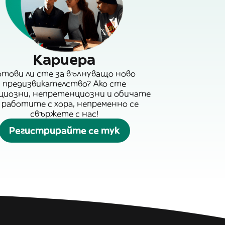
Кариера
отови ли сте за вълнуващо ново
предизвикателство? Ако сте
циозни, непретенциозни и обичате
 работите с хора, непременно се
свържете с нас!
Регистрирайте се тук