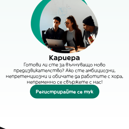
Кариера
Готови ли сте за вълнуващо ново
предизвикателство? Ако сте амбициозни,
непретенциозни и обичате да работите с хора,
непременно се свържете с нас!
Регистрирайте се тук