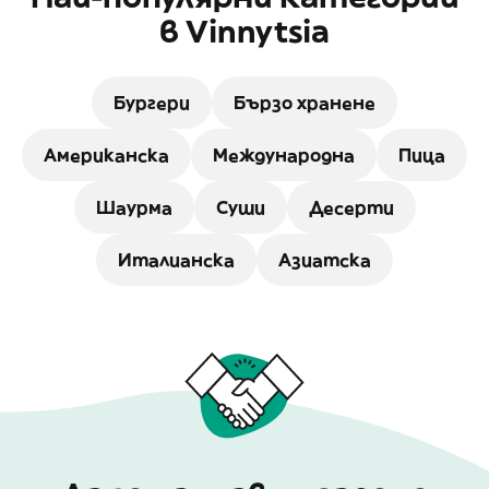
в Vinnytsia
Бургери
Бързо хранене
Американска
Международна
Пица
Шаурма
Суши
Десерти
Италианска
Азиатска