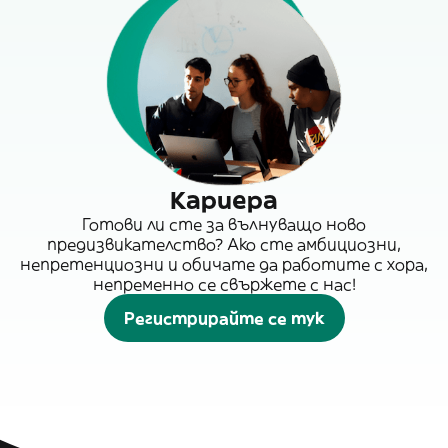
Кариера
Готови ли сте за вълнуващо ново
предизвикателство? Ако сте амбициозни,
непретенциозни и обичате да работите с хора,
непременно се свържете с нас!
Регистрирайте се тук