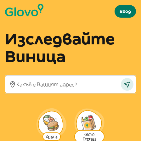
Вход
Изследвайте
Виница
Glovo
Храна
Express