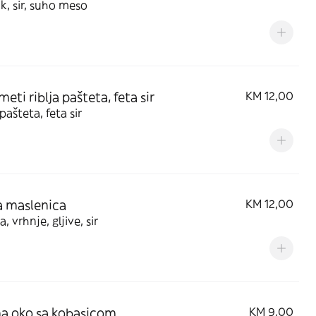
, sir, suho meso
eti riblja pašteta, feta sir
KM 12,00
pašteta, feta sir
a maslenica
KM 12,00
a, vrhnje, gljive, sir
na oko sa kobasicom
KM 9,00