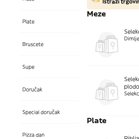
Istraži trgovi
Meze
Plate
Selek
Dimlj
Bruscete
Supe
Selek
plod
Doručak
Selekc
Special doručak
Plate
Pizza dan
Riblj