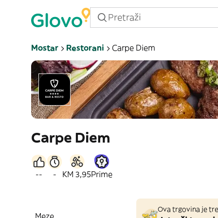
Mostar
Restorani
Carpe Diem
Carpe Diem
--
-
KM 3,95
Prime
Ova trgovina je tre
Meze