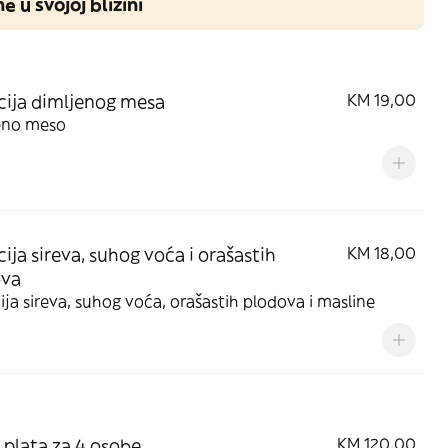
ne u svojoj blizini
cija dimljenog mesa
KM 19,00
eno meso
cija sireva, suhog voća i orašastih
KM 18,00
ova
ija sireva, suhog voća, orašastih plodova i masline
a plata za 4 osobe
KM 120,00