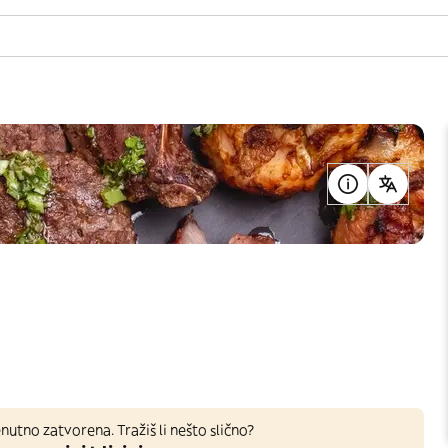
nutno zatvorena. Tražiš li nešto slično?