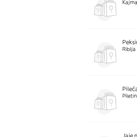
Kajmak
Peksim
Riblja 
Pileć
Piletin
Jaje 