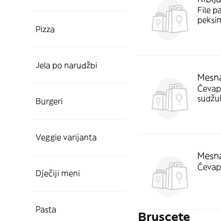
File p
peksim
Pizza
Jela po narudžbi
Mesna
Ćevapi
sudžuk
Burgeri
Veggie varijanta
Mesna
Ćevapi
Dječiji meni
Pasta
Bruscete