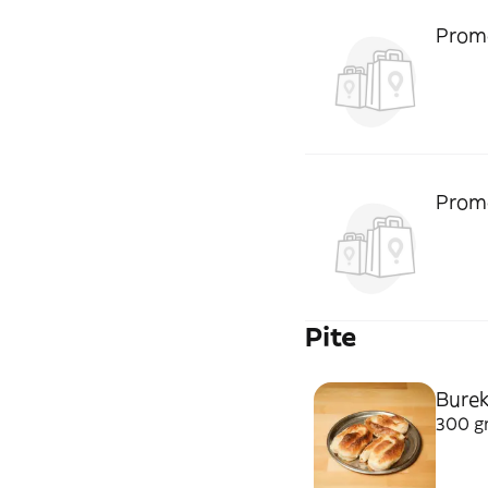
Prom
Prom
Pite
Burek
300 gr