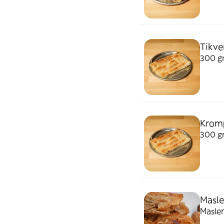
Tikve
300 gr
Krom
300 gr
Masle
Maslen