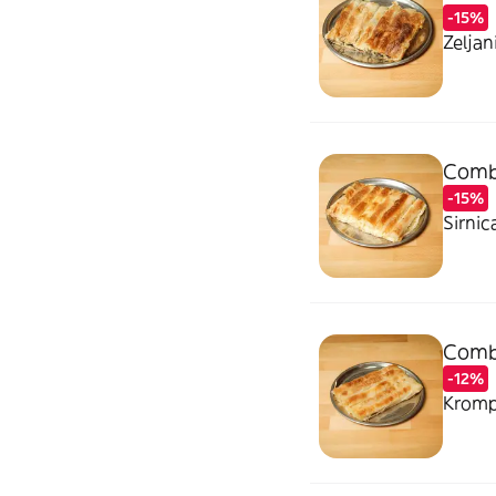
-15%
Zeljan
Comb
-15%
Sirnic
Comb
-12%
Kromp