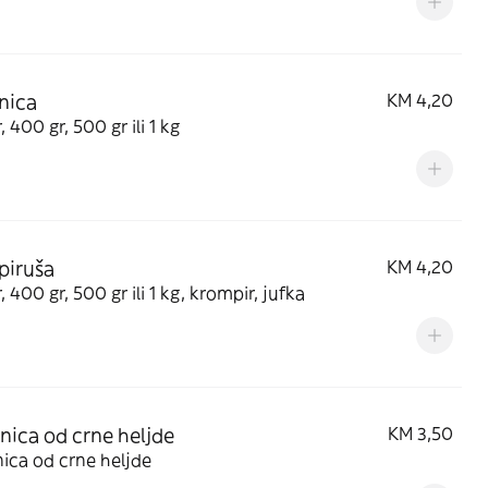
nica
KM 4,20
, 400 gr, 500 gr ili 1 kg
piruša
KM 4,20
, 400 gr, 500 gr ili 1 kg, krompir, jufka
nica od crne heljde
KM 3,50
ica od crne heljde