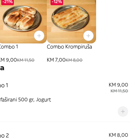
-21%
-12%
Combo 1
Combo Krompiruša
KM 9,00
KM 7,00
KM 11,50
KM 8,00
a
o 1
KM 9,00
KM 11,50
faširani 500 gr, Jogurt
o 2
KM 8,00