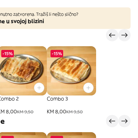
nutno zatvorena. Tražiš li nešto slično?
ne u svojoj blizini
-15%
-15%
Combo 2
Combo 3
KM 8,00
KM 8,00
KM 9,50
KM 9,50
je