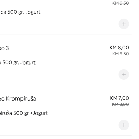
KM 9,50
ica 500 gr, Jogurt
o 3
KM 8,00
KM 9,50
a 500 gr, Jogurt
o Krompiruša
KM 7,00
KM 8,00
iruša 500 gr +Jogurt