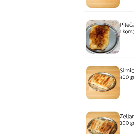
Pileć
1 kom
Sirni
300 gr,
Zelja
300 gr,