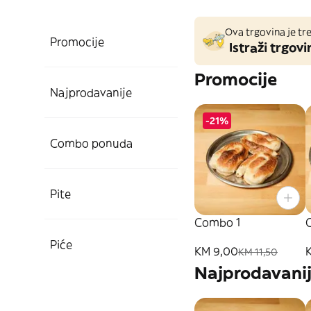
Ova trgovina je tre
Promocije
Istraži trgovi
Promocije
Najprodavanije
-21%
Combo ponuda
Pite
Combo 1
Piće
KM 9,00
KM 11,50
Najprodavani