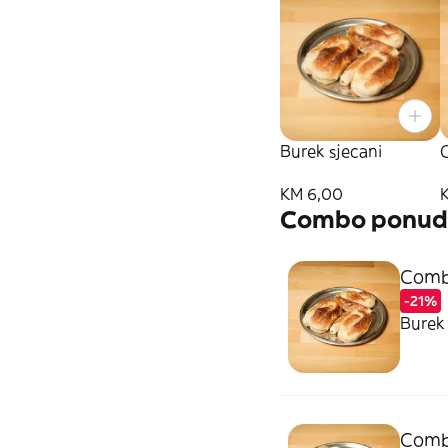
Burek sjecani
KM 6,00
Combo ponud
Comb
-21%
Burek 
Comb