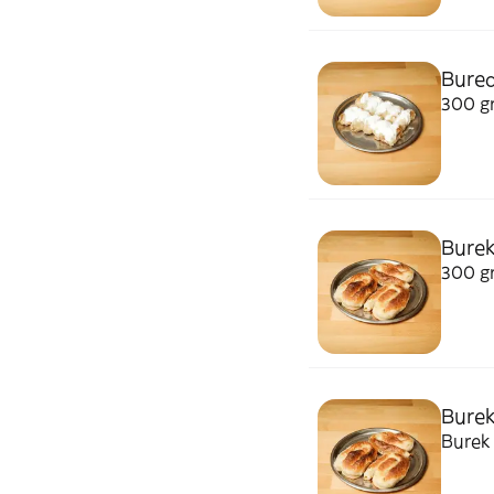
Bured
300 gr
Burek
300 gr
Burek
Burek 