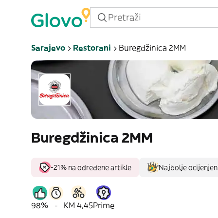
Sarajevo
Restorani
Buregdžinica 2MM
Buregdžinica 2MM
-21% na određene artikle
Najbolje ocijenjeni
98%
-
KM 4,45
Prime