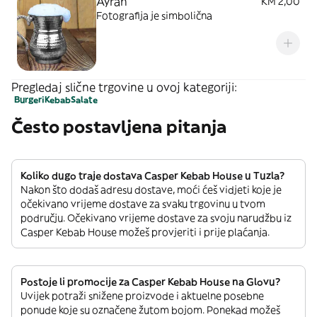
Ayran
KM 2,00
Fotografija je simbolična
Pregledaj slične trgovine u ovoj kategoriji:
Burgeri
Kebab
Salate
Često postavljena pitanja
Koliko dugo traje dostava Casper Kebab House u Tuzla?
Nakon što dodaš adresu dostave, moći ćeš vidjeti koje je
očekivano vrijeme dostave za svaku trgovinu u tvom
području. Očekivano vrijeme dostave za svoju narudžbu iz
Casper Kebab House možeš provjeriti i prije plaćanja.
Postoje li promocije za Casper Kebab House na Glovu?
Uvijek potraži snižene proizvode i aktuelne posebne
ponude koje su označene žutom bojom. Ponekad možeš