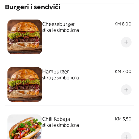
Burgeri i sendviči
Cheeseburger
KM 8,00
slika je simbolicna
Hamburger
KM 7,00
slika je simbolicna
Chili Kobaja
KM 5,50
slika je simbolicna