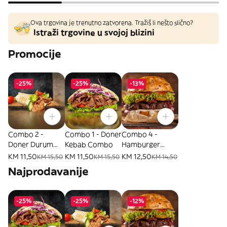
Ova trgovina je trenutno zatvorena. Tražiš li nešto slično?
Istraži trgovine u svojoj blizini
Promocije
-25%
-25%
-13%
Combo 2 -
Combo 1 - Doner
Combo 4 -
Doner Durum
Kebab Combo
Hamburger
Combo
Combo
KM 11,50
KM 11,50
KM 12,50
KM 15,50
KM 15,50
KM 14,50
Najprodavanije
-25%
-25%
-12%