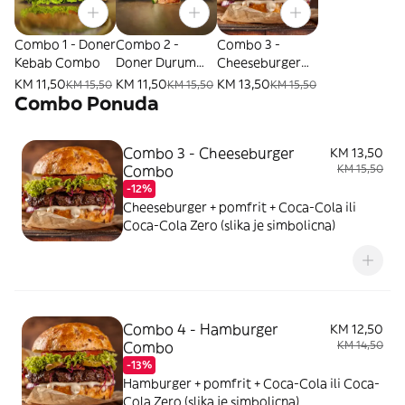
Combo 1 - Doner
Combo 2 -
Combo 3 -
Kebab Combo
Doner Durum
Cheeseburger
Combo
Combo
KM 11,50
KM 11,50
KM 13,50
KM 15,50
KM 15,50
KM 15,50
Combo Ponuda
Combo 3 - Cheeseburger
KM 13,50
Combo
KM 15,50
-12%
Cheeseburger + pomfrit + Coca-Cola ili
Coca-Cola Zero (slika je simbolicna)
Combo 4 - Hamburger
KM 12,50
Combo
KM 14,50
-13%
Hamburger + pomfrit + Coca-Cola ili Coca-
Cola Zero (slika je simbolicna)