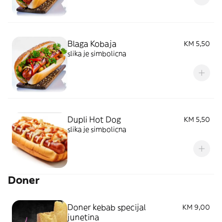
Blaga Kobaja
KM 5,50
slika je simbolicna
Dupli Hot Dog
KM 5,50
slika je simbolicna
Doner
Doner kebab specijal
KM 9,00
junetina