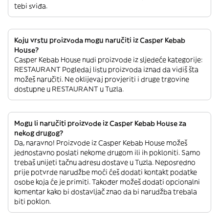
tebi sviđa.
Koju vrstu proizvoda mogu naručiti iz Casper Kebab
House?
Casper Kebab House nudi proizvode iz sljedeće kategorije:
RESTAURANT Pogledaj listu proizvoda iznad da vidiš šta
možeš naručiti. Ne oklijevaj provjeriti i druge trgovine
dostupne u RESTAURANT u Tuzla.
Mogu li naručiti proizvode iz Casper Kebab House za
nekog drugog?
Da, naravno! Proizvode iz Casper Kebab House možeš
jednostavno poslati nekome drugom ili ih pokloniti. Samo
trebaš unijeti tačnu adresu dostave u Tuzla. Neposredno
prije potvrde narudžbe moći ćeš dodati kontakt podatke
osobe koja će je primiti. Također možeš dodati opcionalni
komentar kako bi dostavljač znao da bi narudžba trebala
biti poklon.