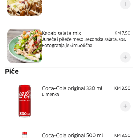
Kebab salata mix
KM 7,50
Juneće i pileće meso, sezonska salata, sos.
Fotografija je simbolična
Piće
Coca-Cola original 330 ml
KM 3,50
Limenka
Coca-Cola original 500 ml
KM 3,50