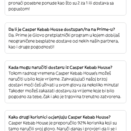
pronaći posebne ponude kao što su 2 za 1 ili dostava sa
popustom!
Da li je Casper Kebab House dostupan/na na Prime-u?
Da. Prime je Glovo pretplatnički program u kojem dobijaš
neograničene besplatne dostave od nekih naših partnera,
kao i druge pogodnosti!
Kada mogu naručiti dostavu iz Casper Kebab House?
Tokom radnog vremena Casper Kebab House’s možeš
naručiti u bilo koje vrijeme. Zahvaljujući našoj brzoj
dostavi moći ćeš uživati u svom glovu za nekoliko minuta!
Također možeš zakazati dostavu za vrijeme koje bi bilo
pogodno za tebe, čak i ako je trgovina trenutno zatvorena.
Kako drugi korisnici ocjenjuju Casper Kebab House?
Casper Kebab House je preporučilo 92% korisnika koji su
tamo naručili svoj glovo. Naruči danas i provjeri da li se i