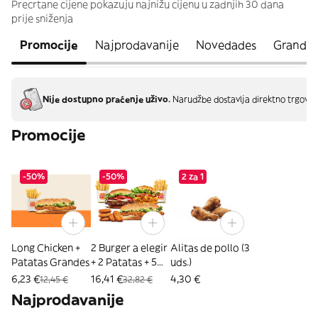
Precrtane cijene pokazuju najnižu cijenu u zadnjih 30 dana
prije sniženja
Promocije
Najprodavanije
Novedades
Grand K
Nije dostupno praćenje uživo.
Narudžbe dostavlja direktno trgovin
Promocije
-50%
-50%
2 za 1
Long Chicken +
2 Burger a elegir
Alitas de pollo (3
Patatas Grandes
+ 2 Patatas + 5
uds.)
Nuggets
6,23 €
16,41 €
4,30 €
12,45 €
32,82 €
Najprodavanije