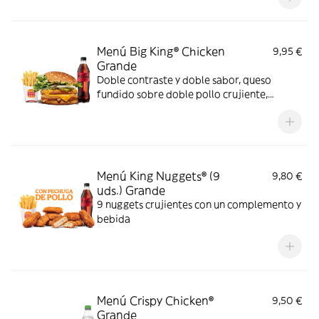
Menú Big King® Chicken
9,95 €
Grande
Doble contraste y doble sabor, queso
fundido sobre doble pollo crujiente,
lechuga, pepinillos y cebolla, bañados en
exquisita salsa Big King entre dos panes de
sésamo crujiente, ¿se puede pedir más?
Menú King Nuggets® (9
9,80 €
uds.) Grande
9 nuggets crujientes con un complemento y
bebida
Menú Crispy Chicken®
9,50 €
Grande