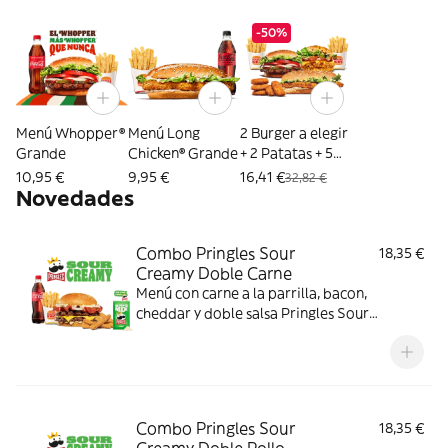
-50%
Menú Whopper®
Menú Long
2 Burger a elegir
Grande
Chicken® Grande
+ 2 Patatas + 5
Nuggets
10,95 €
9,95 €
16,41 €
32,82 €
Novedades
Combo Pringles Sour
18,35 €
Creamy Doble Carne
Menú con carne a la parrilla, bacon,
cheddar y doble salsa Pringles Sour
Creamy.
Combo Pringles Sour
18,35 €