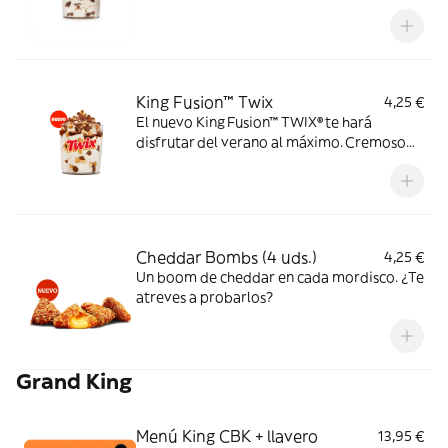
King Fusion™ Twix
4,25 €
El nuevo King Fusion™ TWIX® te hará
disfrutar del verano al máximo. Cremoso
helado de vainilla con topping TWIX® y
sirope de caramelo. Dale un TWIX al
verano.
Cheddar Bombs (4 uds.)
4,25 €
Un boom de cheddar en cada mordisco. ¿Te
atreves a probarlos?
Grand King
Menú King CBK + llavero
13,95 €