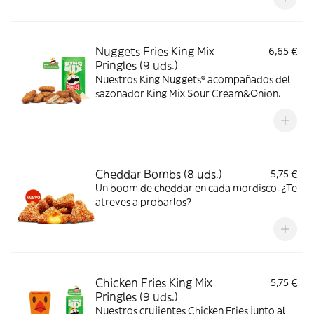
Nuggets Fries King Mix
6,65 €
Pringles (9 uds.)
Nuestros King Nuggets® acompañados del
sazonador King Mix Sour Cream&Onion.
Cheddar Bombs (8 uds.)
5,75 €
Un boom de cheddar en cada mordisco. ¿Te
atreves a probarlos?
Chicken Fries King Mix
5,75 €
Pringles (9 uds.)
Nuestros crujientes Chicken Fries junto al