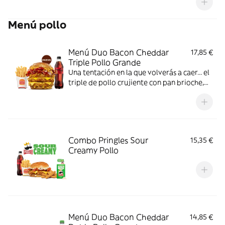
Menú pollo
Menú Duo Bacon Cheddar
17,85 €
Triple Pollo Grande
Una tentación en la que volverás a caer... el
triple de pollo crujiente con pan brioche,
deliciosa salsa de queso cheddar, dos
crujientes lonchas de bacon, cebolla frita y
tomate. Todo ello acompañado de tu
bebida y complemento favoritos. Algo
irresistible.
Combo Pringles Sour
15,35 €
Creamy Pollo
Menú Duo Bacon Cheddar
14,85 €