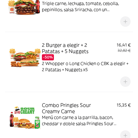
Triple carne, lechuga, tomate, cebolla,
pepinillos, salsa Sriracha, con un
complemento y bebida
2 Burger a elegir + 2
16,41 €
Patatas + 5 Nuggets
32,82 €
-50%
2 Whopper o Long Chicken o CBK a elegir +
2 Patatas + Nuggets x5
Combo Pringles Sour
15,35 €
Creamy Carne
Menú con carne a la parrilla, bacon,
cheddar y doble salsa Pringles Sour
Creamy.