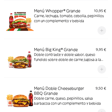
Menú Whopper® Grande
10,95 €
Carne, lechuga, tomate, cebolla, pepinillos
con un complemento y bebida
Menú Big King® Grande
9,95 €
Doble contraste y doble sabor, queso
fundido sobre doble de carne jugosa a la
parrilla, lechuga, pepinillos y cebolla,
bañados en exquisita salsa Big King entre
dos panes de sésamo crujiente, ¿se puede
pedir más?
Menú Doble Cheeseburger
9,50 €
BBQ Grande
Doble carne, queso, pepinillos, salsa
barbacoa con un complemento y bebida