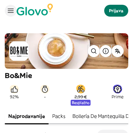
Prijava
Bo&Mie
-
92%
2,99 €
Prime
Besplatno
Najprodavanije
Packs
Bollería De Mantequilla D.