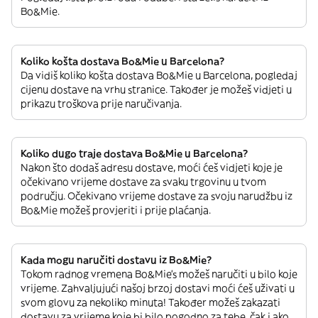
Bo&Mie.
Koliko košta dostava Bo&Mie u Barcelona?
Da vidiš koliko košta dostava Bo&Mie u Barcelona, pogledaj
cijenu dostave na vrhu stranice. Također je možeš vidjeti u
prikazu troškova prije naručivanja.
Koliko dugo traje dostava Bo&Mie u Barcelona?
Nakon što dodaš adresu dostave, moći ćeš vidjeti koje je
očekivano vrijeme dostave za svaku trgovinu u tvom
području. Očekivano vrijeme dostave za svoju narudžbu iz
Bo&Mie možeš provjeriti i prije plaćanja.
Kada mogu naručiti dostavu iz Bo&Mie?
Tokom radnog vremena Bo&Mie’s možeš naručiti u bilo koje
vrijeme. Zahvaljujući našoj brzoj dostavi moći ćeš uživati u
svom glovu za nekoliko minuta! Također možeš zakazati
dostavu za vrijeme koje bi bilo pogodno za tebe, čak i ako