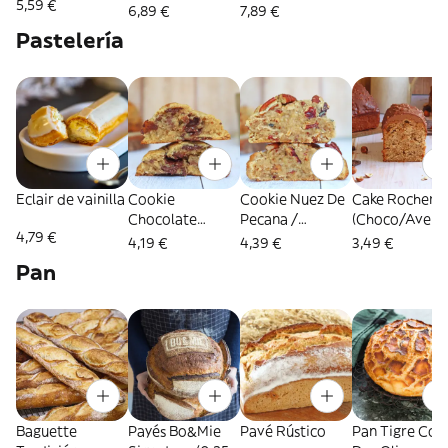
5,59 €
Y Miel
6,89 €
7,89 €
(Gratinado)
Pastelería
Eclair de vainilla
Cookie
Cookie Nuez De
Cake Rocher
Chocolate
Pecana /
(Choco/Avell
4,79 €
Negro / Flor De
Caramelo ( 140
)
4,19 €
4,39 €
3,49 €
Sal ( 140 g.)
g.)
Pan
Baguette
Payés Bo&Mie
Pavé Rústico
Pan Tigre Con