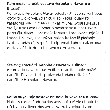
Kako mogu naručiti dostavu Herbolario Navarro u
Bilbao?
Da naručiš Herbolario NavarrodostavuBilbao, samo trebaš
otvoriti Glovo web stranicu ili aplikaciju i odabrati
kategoriju SUPER-MARKET”. Zatim unesi svoju adresu da
vidiš je li dostava Herbolario Navarro dostupna u tvom
području Bilbao. Onda možeš odabrati proizvode koje želiš
i dodati ih u svoju narudžbu. Nakon što izvršiš plaćanje,
tvoja narudžba će se početi pripremati i ubrzo nakon toga
dostavljač će je donijeti pravo na tvoja vrata.
Šta mogu naručiti Herbolario Navarro u Bilbao?
Herbolario Navarro nudi veliki broj artikala koje možeš
naručiti. Pogledaj listu proizvoda i odaberi šta želiš
naručiti iz Herbolario Navarro.
Koliko dugo traje dostava Herbolario Navarro u Bilbao?
Nakon što dodaš adresu dostave, moći ćeš vidjeti koje je
očekivano vrijeme dostave za svaku trgovinu u tvom