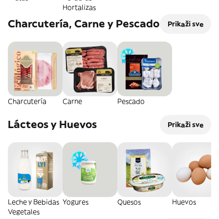
Hortalizas
Charcutería, Carne y Pescado
Prikaži sve
Charcutería
Carne
Pescado
Lácteos y Huevos
Prikaži sve
Leche y Bebidas
Yogures
Quesos
Huevos
Vegetales