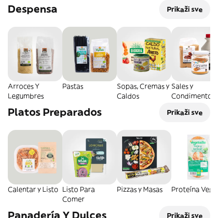
Despensa
Prikaži sve
Arroces Y
Pastas
Sopas, Cremas y
Sales y
Legumbres
Caldos
Condimentos
Platos Preparados
Prikaži sve
Calentar y Listo
Listo Para
Pizzas y Masas
Proteína Vege
Comer
Panadería Y Dulces
Prikaži sve