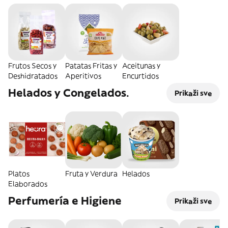
Frutos Secos y
Patatas Fritas y
Aceitunas y
Deshidratados
Aperitivos
Encurtidos
Helados y Congelados.
Prikaži sve
Platos
Fruta y Verdura
Helados
Elaborados
Perfumería e Higiene
Prikaži sve