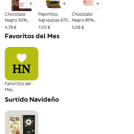
Chocolate
Pepinillos
Chocolate
Negro 92%
Agridulces 670g
Negro 85%
Cacao 80g
Terrasana
Vegano con Sal
4,78 €
7,05 €
5,08 €
Vivani
Rosa del
Favoritos del Mes
Himalaya 70g
Bio Cesta
Favoritos del
Mes.
Surtido Navideño