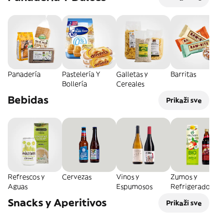
Panadería
Pastelería Y
Galletas y
Barritas
Bollería
Cereales
Bebidas
Prikaži sve
Refrescos y
Cervezas
Vinos y
Zumos y
Aguas
Espumosos
Refrigerados
Snacks y Aperitivos
Prikaži sve