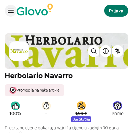
Prijava
Herbolario Navarro
Promocija na neke artikle
-
100%
1,99 €
Prime
Besplatno
Precrtane cijene pokazuju najnižu cijenu u zadnjih 30 dana