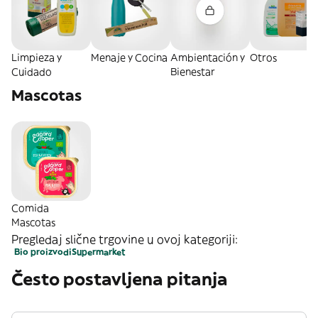
Limpieza y
Menaje y Cocina
Ambientación y
Otros
Cuidado
Bienestar
Mascotas
Comida
Mascotas
Pregledaj slične trgovine u ovoj kategoriji:
Bio proizvodi
Supermarket
Često postavljena pitanja