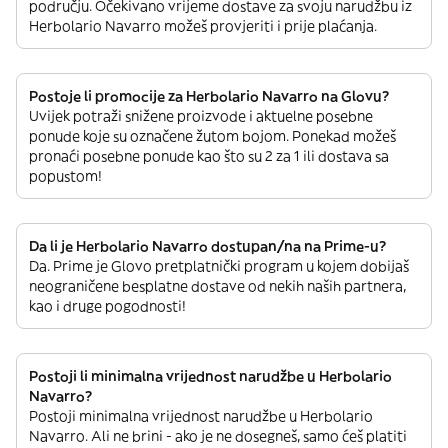
području. Očekivano vrijeme dostave za svoju narudžbu iz
Herbolario Navarro možeš provjeriti i prije plaćanja.
Postoje li promocije za Herbolario Navarro na Glovu?
Uvijek potraži snižene proizvode i aktuelne posebne
ponude koje su označene žutom bojom. Ponekad možeš
pronaći posebne ponude kao što su 2 za 1 ili dostava sa
popustom!
Da li je Herbolario Navarro dostupan/na na Prime-u?
Da. Prime je Glovo pretplatnički program u kojem dobijaš
neograničene besplatne dostave od nekih naših partnera,
kao i druge pogodnosti!
Postoji li minimalna vrijednost narudžbe u Herbolario
Navarro?
Postoji minimalna vrijednost narudžbe u Herbolario
Navarro. Ali ne brini - ako je ne dosegneš, samo ćeš platiti