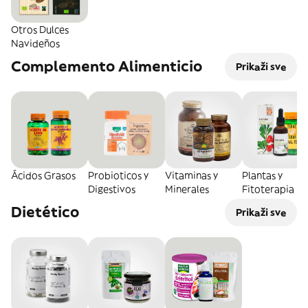
Otros Dulces
Navideños
Complemento Alimenticio
Prikaži sve
Ácidos Grasos
Probioticos y
Vitaminas y
Plantas y
Digestivos
Minerales
Fitoterapia
Dietético
Prikaži sve