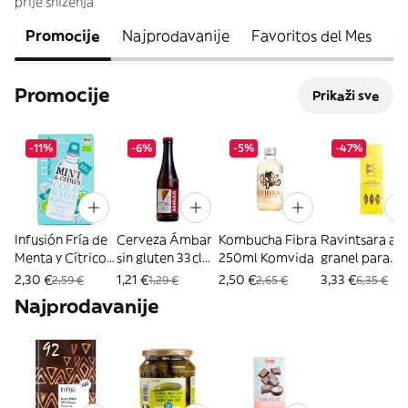
prije sniženja
Promocije
Najprodavanije
Favoritos del Mes
S
Promocije
Prikaži sve
-11%
-6%
-5%
-47%
Infusión Fría de
Cerveza Ámbar
Kombucha Fibra
Ravintsara a
Menta y Cítricos
sin gluten 33cl
250ml Komvida
granel para
10 filtros Cupper
Ambar
infusión 50g
2,30 €
1,21 €
2,50 €
3,33 €
2,59 €
1,29 €
2,65 €
6,35 €
Betsara
Najprodavanije