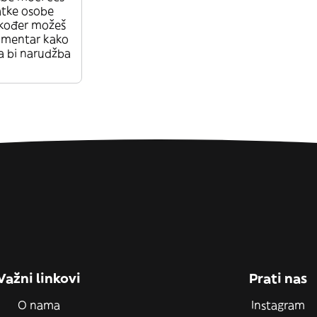
atke osobe
Također možeš
omentar kako
a bi narudžba
Važni linkovi
Prati nas
O nama
Instagram