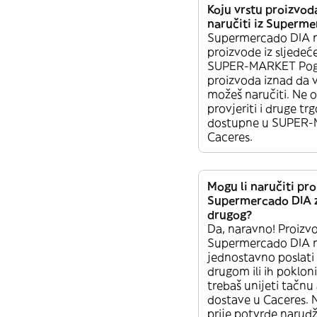
Koju vrstu proizvo
naručiti iz Superm
Supermercado DIA 
proizvode iz sljedeće
SUPER-MARKET Pogle
proizvoda iznad da v
možeš naručiti. Ne o
provjeriti i druge tr
dostupne u SUPER
Caceres.
Mogu li naručiti pro
Supermercado DIA 
drugog?
Da, naravno! Proizvo
Supermercado DIA 
jednostavno poslat
drugom ili ih poklon
trebaš unijeti tačnu
dostave u Caceres.
prije potvrde narud