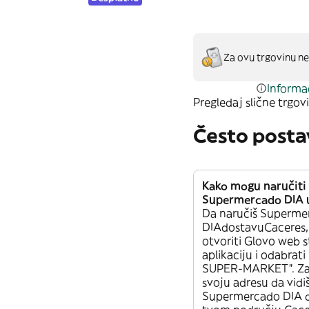
Za ovu trgovinu ne
Informac
Pregledaj slične trgovi
Često posta
Kako mogu naručiti
Supermercado DIA 
Da naručiš Superme
DIAdostavuCaceres,
otvoriti Glovo web st
aplikaciju i odabrati
SUPER-MARKET”. Za
svoju adresu da vidiš
Supermercado DIA 