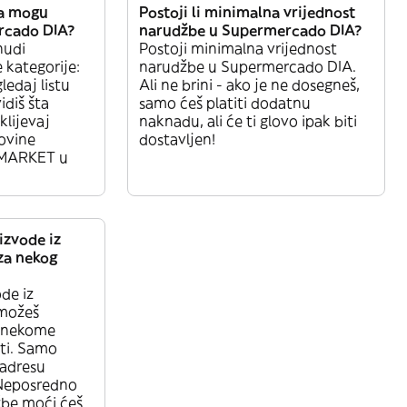
da mogu
Postoji li minimalna vrijednost
ercado DIA?
narudžbe u Supermercado DIA?
nudi
Postoji minimalna vrijednost
 kategorije:
narudžbe u Supermercado DIA.
daj listu
Ali ne brini - ako je ne dosegneš,
idiš šta
samo ćeš platiti dodatnu
klijevaj
naknadu, ali će ti glovo ipak biti
govine
dostavljen!
-MARKET u
izvode iz
za nekog
de iz
možeš
i nekome
iti. Samo
 adresu
 Neposredno
žbe moći ćeš