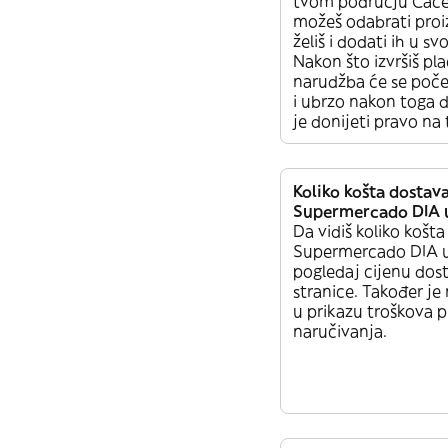
tvom području Cace
možeš odabrati proi
želiš i dodati ih u s
Nakon što izvršiš pla
narudžba će se poče
i ubrzo nakon toga d
je donijeti pravo na 
Koliko košta dostav
Supermercado DIA 
Da vidiš koliko košt
Supermercado DIA u
pogledaj cijenu dos
stranice. Također je
u prikazu troškova p
naručivanja.