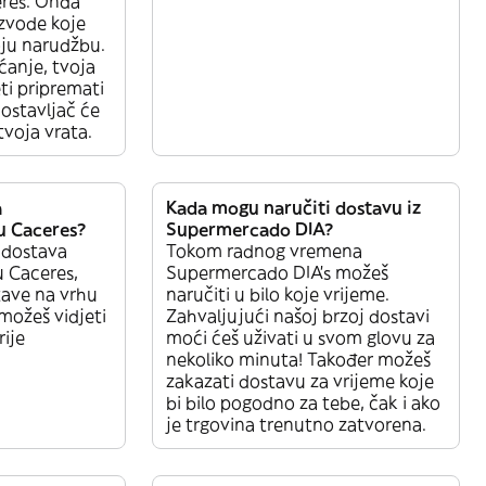
res. Onda
zvode koje
voju narudžbu.
ćanje, tvoja
ti pripremati
ostavljač će
tvoja vrata.
a
Kada mogu naručiti dostavu iz
u Caceres?
Supermercado DIA?
a dostava
Tokom radnog vremena
 Caceres,
Supermercado DIA’s možeš
tave na vrhu
naručiti u bilo koje vrijeme.
 možeš vidjeti
Zahvaljujući našoj brzoj dostavi
rije
moći ćeš uživati u svom glovu za
nekoliko minuta! Također možeš
zakazati dostavu za vrijeme koje
bi bilo pogodno za tebe, čak i ako
je trgovina trenutno zatvorena.