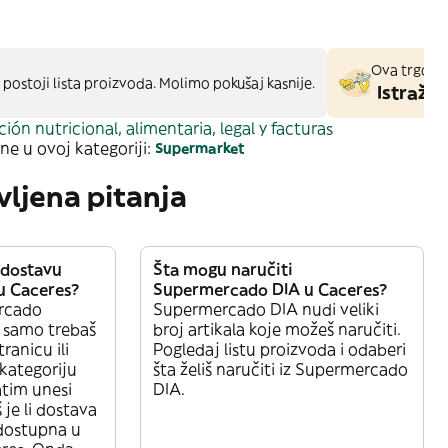
Ova trgovina
 postoji lista proizvoda. Molimo pokušaj kasnije.
Istraži 
ión nutricional, alimentaria, legal y facturas
ne u ovoj kategoriji:
Supermarket
vljena pitanja
 dostavu
Šta mogu naručiti
u Caceres?
Supermercado DIA u Caceres?
rcado
Supermercado DIA nudi veliki
 samo trebaš
broj artikala koje možeš naručiti.
ranicu ili
Pogledaj listu proizvoda i odaberi
 kategoriju
šta želiš naručiti iz Supermercado
tim unesi
DIA.
 je li dostava
dostupna u