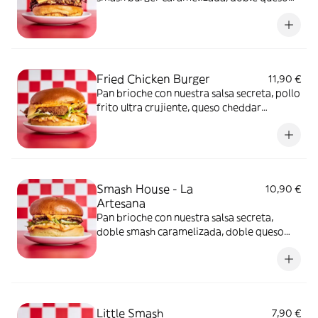
cheddar fundido, bacon, cebolla confitada
para darle dulzura y cebolla frita para el
toque crujiente
Fried Chicken Burger
11,90 €
Pan brioche con nuestra salsa secreta, pollo
frito ultra crujiente, queso cheddar
fundido, una fresca mezcla de cebolla y
lechuga iceberg y la acidez de los pepinillos
Smash House - La
10,90 €
Artesana
Pan brioche con nuestra salsa secreta,
doble smash caramelizada, doble queso
cheddar fundido, una fresca mezcla de
cebolla, lechuga iceberg y la acidez de los
pepinillos
Little Smash
7,90 €