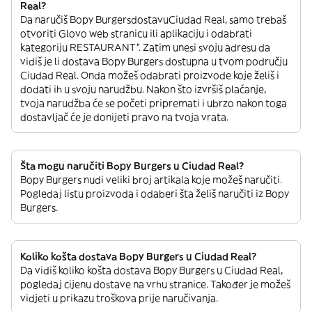
Real?
Da naručiš Bopy BurgersdostavuCiudad Real, samo trebaš
otvoriti Glovo web stranicu ili aplikaciju i odabrati
kategoriju RESTAURANT”. Zatim unesi svoju adresu da
vidiš je li dostava Bopy Burgers dostupna u tvom području
Ciudad Real. Onda možeš odabrati proizvode koje želiš i
dodati ih u svoju narudžbu. Nakon što izvršiš plaćanje,
tvoja narudžba će se početi pripremati i ubrzo nakon toga
dostavljač će je donijeti pravo na tvoja vrata.
Šta mogu naručiti Bopy Burgers u Ciudad Real?
Bopy Burgers nudi veliki broj artikala koje možeš naručiti.
Pogledaj listu proizvoda i odaberi šta želiš naručiti iz Bopy
Burgers.
Koliko košta dostava Bopy Burgers u Ciudad Real?
Da vidiš koliko košta dostava Bopy Burgers u Ciudad Real,
pogledaj cijenu dostave na vrhu stranice. Također je možeš
vidjeti u prikazu troškova prije naručivanja.