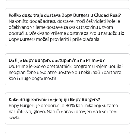
Koliko dugo traje dostava Bopy Burgers u Ciudad Real?
Nakon što dodaš adresu dostave, moći ćeš vidjeti koje je
očekivano vrijeme dostave za svaku trgovinu u tvom
području. Očekivano vrijeme dostave za svoju narudžbu iz
Bopy Burgers možeš provjeriti i prije plaćanja.
Da li je Bopy Burgers dostupan/na na Prime-u?
Da. Prime je Glovo pretplatnički program u kojem dobijaš
neograničene besplatne dostave od nekih naših partnera,
kao i druge pogodnosti!
Kako drugi korisnici ocjenjuju Bopy Burgers?
Bopy Burgers je preporučilo 90% korisnika koji su tamo
naručili svoj glovo. Naruči danas i provjeri da li se i tebi
sviđa.