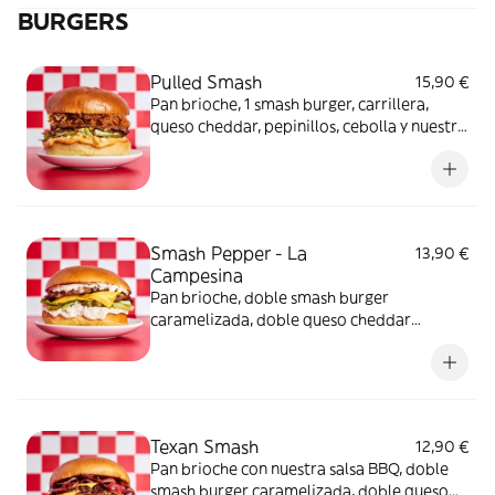
BURGERS
Pulled Smash
15,90 €
Pan brioche, 1 smash burger, carrillera,
queso cheddar, pepinillos, cebolla y nuestra
salsa secreta
Smash Pepper - La
13,90 €
Campesina
Pan brioche, doble smash burger
caramelizada, doble queso cheddar
fundido, pepinillos, mayonesa, la frescura
de la lechuga iceberg y el dulzor de la
cebolla
Texan Smash
12,90 €
Pan brioche con nuestra salsa BBQ, doble
smash burger caramelizada, doble queso