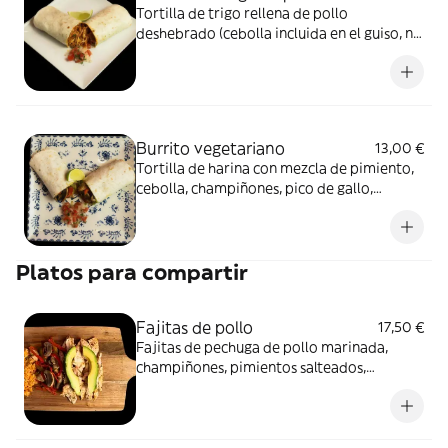
Tortilla de trigo rellena de pollo
deshebrado (cebolla incluida en el guiso, no
se puede retirar es parte fundamental de la
receta de tinga de pollo ) , sazonado con
salsa de tomate artesanal, a base de frijoles
refritos , crema agria, queso fresco y un
toque de chile chipotle ahumado. Sin arroz
Burrito vegetariano
13,00 €
, como manda el sabor auténtico.
Tortilla de harina con mezcla de pimiento,
cebolla, champiñones, pico de gallo,
aguacate, frijoles refritos y queso
gratinado (opcional)
Platos para compartir
Fajitas de pollo
17,50 €
Fajitas de pechuga de pollo marinada,
champiñones, pimientos salteados,
aguacate fresco y acompañado con una
porción de arroz