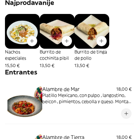
Najprodavanije
Nachos
Burrito de
Burrito de tinga
especiales
cochinita pibil
de pollo
15,50 €
13,50 €
13,50 €
Entrantes
Alambre de Mar
18,00 €
Platillo Mexicano, con pulpo , langostino,
beicon , pimientos, cebolla y queso. Monta
tu taco con 3 ud tortillas de harina o maíz .
Alambre de Tierra
18,00 €