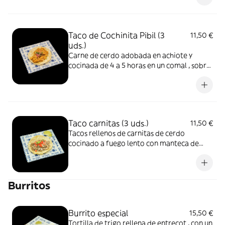
Taco de Cochinita Pibil (3
11,50 €
uds.)
Carne de cerdo adobada en achiote y
cocinada de 4 a 5 horas en un comal , sobre
hoja de plátano, al estilo tradicional
yucateco, con cebolla morada encurtida y
cilantro.
Taco carnitas (3 uds.)
11,50 €
Tacos rellenos de carnitas de cerdo
cocinado a fuego lento con manteca de
cerdo ibérica. Con Pico de Gallo
Burritos
Burrito especial
15,50 €
Tortilla de trigo rellena de entrecot , con un