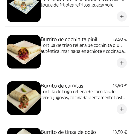
toque de frijoles refritos, guacamole,
queso de vaca y pimientos asados. Sin
arroz, como manda el sabor auténtico.
Burrito de cochinita pibil
13,50 €
Tortilla de trigo rellena de cochinita pibil
auténtica, marinada en achiote y cocinada
lentamente hasta quedar super jugosa,
frijol refrito y queso de vaca. Sin arroz,
como manda el sabor auténtico.
Burrito de carnitas
13,50 €
Tortilla de trigo rellena de carnitas de
cerdo jugosas, cocinadas lentamente hasta
que queden tiernas, acompañadas de
frijoles refritos , pico de gallo , cilantro y
queso de vaca fundido. Si arroz , como
manda el sabor auténtico.
Burrito de tinga de pollo
13,50 €