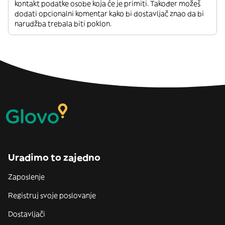
kontakt podatke osobe koja će je primiti. Također možeš
dodati opcionalni komentar kako bi dostavljač znao da bi
narudžba trebala biti poklon.
Uradimo to zajedno
Zaposlenje
Registruj svoje poslovanje
Dostavljači