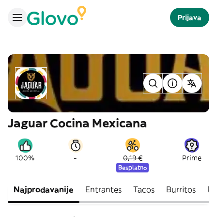
Prijava
Jaguar Cocina Mexicana
-
100%
0,19 €
Prime
Besplatno
Najprodavanije
Entrantes
Tacos
Burritos
Pl