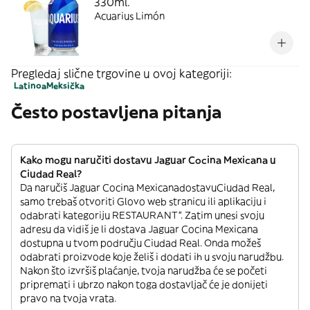
330ml.
Acuarius Limón
Pregledaj slične trgovine u ovoj kategoriji:
Latinoa
Meksička
Često postavljena pitanja
Kako mogu naručiti dostavu Jaguar Cocina Mexicana u
Ciudad Real?
Da naručiš Jaguar Cocina MexicanadostavuCiudad Real,
samo trebaš otvoriti Glovo web stranicu ili aplikaciju i
odabrati kategoriju RESTAURANT”. Zatim unesi svoju
adresu da vidiš je li dostava Jaguar Cocina Mexicana
dostupna u tvom području Ciudad Real. Onda možeš
odabrati proizvode koje želiš i dodati ih u svoju narudžbu.
Nakon što izvršiš plaćanje, tvoja narudžba će se početi
pripremati i ubrzo nakon toga dostavljač će je donijeti
pravo na tvoja vrata.