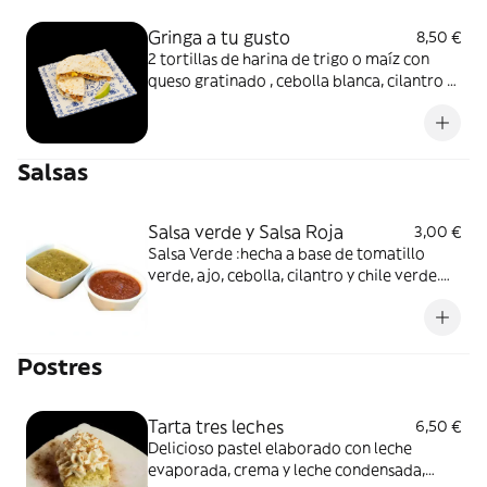
Gringa a tu gusto
8,50 €
2 tortillas de harina de trigo o maíz con
queso gratinado , cebolla blanca, cilantro y
relleno de carne a elección: Carnitas o
Cochinita Pibil
Salsas
Salsa verde y Salsa Roja
3,00 €
Salsa Verde :hecha a base de tomatillo
verde, ajo, cebolla, cilantro y chile verde.
Salsa Roja: hecha a base de chile habanero,
tomate rojo, ajo y cebolla.
Postres
Tarta tres leches
6,50 €
Delicioso pastel elaborado con leche
evaporada, crema y leche condensada,