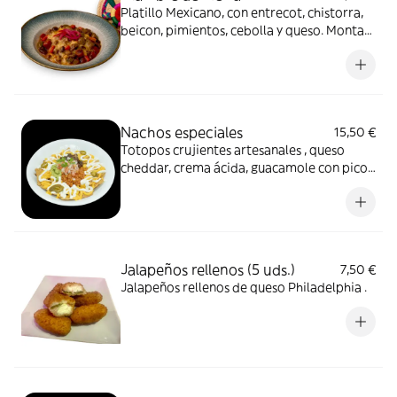
Platillo Mexicano, con entrecot, chistorra,
beicon, pimientos, cebolla y queso. Monta
tu taco con 3 ud. tortillas de harina o maíz.
Nachos especiales
15,50 €
Totopos crujientes artesanales , queso
cheddar, crema ácida, guacamole con pico
de gallo, jalapeños , acompañado de pulled
pork (carne de cerdo deshebrada casera,
con el toque especial de la casa ) y chili
(carne picada y frijol , receta casera).
Jalapeños rellenos (5 uds.)
7,50 €
Jalapeños rellenos de queso Philadelphia .