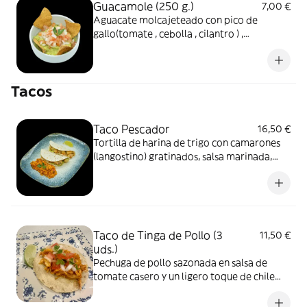
Guacamole (250 g.)
7,00 €
Aguacate molcajeteado con pico de
gallo(tomate , cebolla , cilantro ) ,
acompañado de totopos artesanales.
Tacos
Taco Pescador
16,50 €
Tortilla de harina de trigo con camarones
(langostino) gratinados, salsa marinada,
guacamole, frijoles refritos, chipotle,
acompañado de una porción de arroz.
Taco de Tinga de Pollo (3
11,50 €
uds.)
Pechuga de pollo sazonada en salsa de
tomate casero y un ligero toque de chile
chipotle.