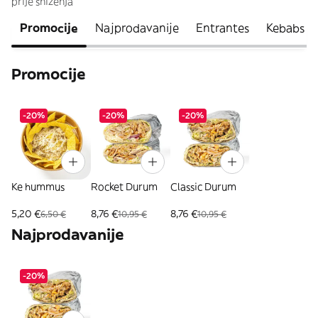
prije sniženja
Promocije
Najprodavanije
Entrantes
Kebabs
Promocije
-20%
-20%
-20%
Ke hummus
Rocket Durum
Classic Durum
5,20 €
8,76 €
8,76 €
6,50 €
10,95 €
10,95 €
Najprodavanije
-20%