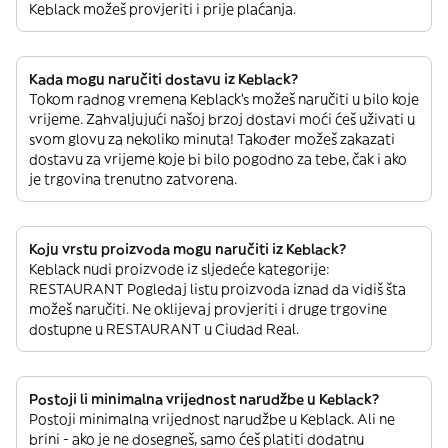
Keblack možeš provjeriti i prije plaćanja.
Kada mogu naručiti dostavu iz Keblack?
Tokom radnog vremena Keblack’s možeš naručiti u bilo koje
vrijeme. Zahvaljujući našoj brzoj dostavi moći ćeš uživati u
svom glovu za nekoliko minuta! Također možeš zakazati
dostavu za vrijeme koje bi bilo pogodno za tebe, čak i ako
je trgovina trenutno zatvorena.
Koju vrstu proizvoda mogu naručiti iz Keblack?
Keblack nudi proizvode iz sljedeće kategorije:
RESTAURANT Pogledaj listu proizvoda iznad da vidiš šta
možeš naručiti. Ne oklijevaj provjeriti i druge trgovine
dostupne u RESTAURANT u Ciudad Real.
Postoji li minimalna vrijednost narudžbe u Keblack?
Postoji minimalna vrijednost narudžbe u Keblack. Ali ne
brini - ako je ne dosegneš, samo ćeš platiti dodatnu