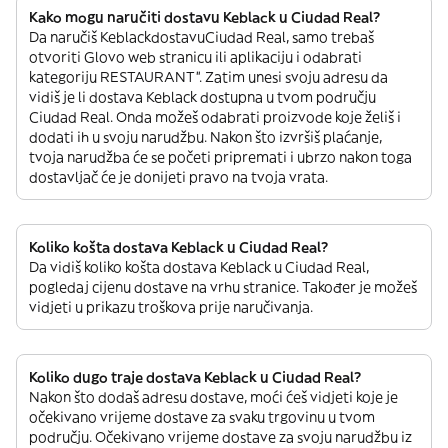
Kako mogu naručiti dostavu Keblack u Ciudad Real?
Da naručiš KeblackdostavuCiudad Real, samo trebaš
otvoriti Glovo web stranicu ili aplikaciju i odabrati
kategoriju RESTAURANT”. Zatim unesi svoju adresu da
vidiš je li dostava Keblack dostupna u tvom području
Ciudad Real. Onda možeš odabrati proizvode koje želiš i
dodati ih u svoju narudžbu. Nakon što izvršiš plaćanje,
tvoja narudžba će se početi pripremati i ubrzo nakon toga
dostavljač će je donijeti pravo na tvoja vrata.
Koliko košta dostava Keblack u Ciudad Real?
Da vidiš koliko košta dostava Keblack u Ciudad Real,
pogledaj cijenu dostave na vrhu stranice. Također je možeš
vidjeti u prikazu troškova prije naručivanja.
Koliko dugo traje dostava Keblack u Ciudad Real?
Nakon što dodaš adresu dostave, moći ćeš vidjeti koje je
očekivano vrijeme dostave za svaku trgovinu u tvom
području. Očekivano vrijeme dostave za svoju narudžbu iz