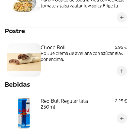
tomate y salsa zaatar low spicy. Elige tu
proteína.
Postre
Choco Roll
5,95 €
Roll de crema de avellana con azúcar glas
por encima.
Bebidas
Red Bull Regular lata
2,25 €
250ml