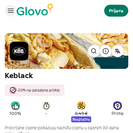
Prijava
Keblack
-20% na određene artikle
-
100%
0,49 €
Prime
Besplatno
Precrtane cijene pokazuju najnižu cijenu u zadnjih 30 dana